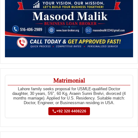
Matrimonial
Lahore family seeks proposal for USMLE-qualified Doctor
daughter, 30 years, 5'6", 60 Kg, Araein Sunni Brelvi, divorced (4
months marriage). Applied for U.S. Residency. Suitable match:
Doctor, Engineer, or Businessman residing in USA.
+92 320 4408226