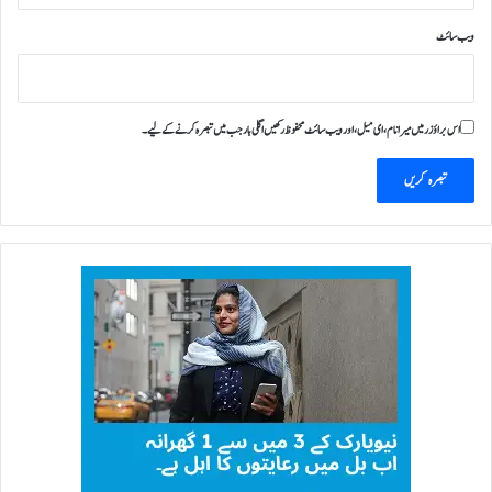
ویب‌ سائٹ
اس براؤزر میں میرا نام، ای میل، اور ویب سائٹ محفوظ رکھیں اگلی بار جب میں تبصرہ کرنے کےلیے۔