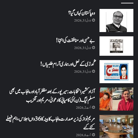
وہ پاکستان کہاں گیا؟
جولائی 31, 2026
بے حسی اور منافقت کی انتہا !
جولائی 31, 2026
گُدڑی کے لعل اور ہماری آرام طلبیاں!
جولائی 31, 2026
آزاد کشمیر انتخابات: میرپور کے بعد مظفرآباد اور پنجاب میں بھی
مسلم لیگ (ن) کی کامیابی کا دعویٰ، مریم اورنگزیب
اگست 2, 2026
مریم نواز کی زیر صدارت پنجاب کابینہ کا 36واں اجلاس،اہم فیصلے
کئے گئے
اگست 6, 2026