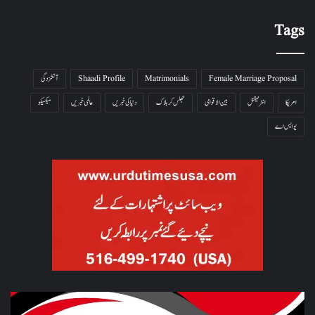
Tags
Female Marriage Proposal
Matrimonials
Shaadi Profile
آتشزدگی
امریکا
انٹرنیشنل
بین الاقوامی
جھلس کر ہلاک
دنیا کی خبریں
عالمی خبریں
میکسیکو
یو ایس اے