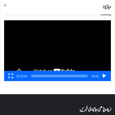
ویڈیوز
ویڈیو
پلیئر
01:07:55
00:00
زیادہ پڑھی جانیوالی خبریں