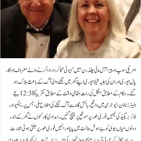
امریکی سوپ اوپیرا ’آل مائی چلڈرن‘ میں ’ہیوئی‘ کا کردار ادا کرنے والے معروف اداکار
پال ایوری اور ان کی اہلیہ شیلا ایوری اپنے گھر میں لگنے والی آگ کے باعث ہلاک ہو
گئے۔حکام کے مطابق منگل کی رات مقامی وقت کے مطابق تقریباً 12:38 بجے
بلیئرز ٹاؤن، نیو جرسی میں واقع رہائش گاہ سے آگ لگنے کی اطلاع ملی، جس پر ریسکیو اور
فائر بریگیڈ کی ٹیمیں فوری طور پر موقع پر پہنچ گئیں۔امدادی کارکنوں نے گھر کے اندر
دونوں میاں بیوی کو بے ہوش حالت میں پایا اور انہیں فوری طور پر جلتی ہوئی عمارت
سے باہر نکال کر سی پی آر دیا۔ تاہم، وہ زخموں کی تاب نہ لاتے ہوئے کچھ ہی دیر بعد دم