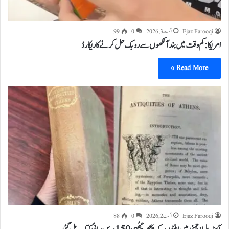
Ejaz Farooqi
اگست 3, 2026
0
99
امریکا: کم وقت میں بند آنکھوں سے روبک حل کرنے کا ریکارڈ
Read More »
Ejaz Farooqi
اگست 2, 2026
0
88