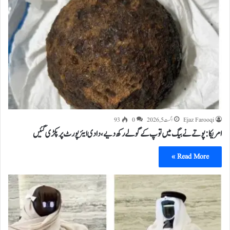
Ejaz Farooqi
اگست 5, 2026
0
93
امریکا: پوتے نے بیگ میں توپ کے گولے رکھ دیے، دادی ایئرپورٹ پر پکڑی گئیں
Read More »