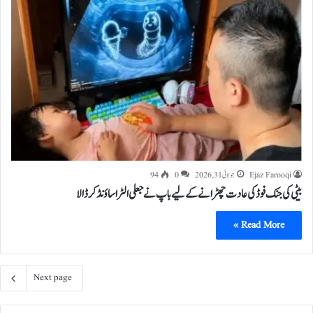
Ejaz Farooqi
جولائی 31, 2026
0
94
بیٹی کی جنک فوڈ کی عادت چھڑانے کے لیے باپ نے جعلی الٹراساؤنڈ کر ڈالا
Read More »
Next page