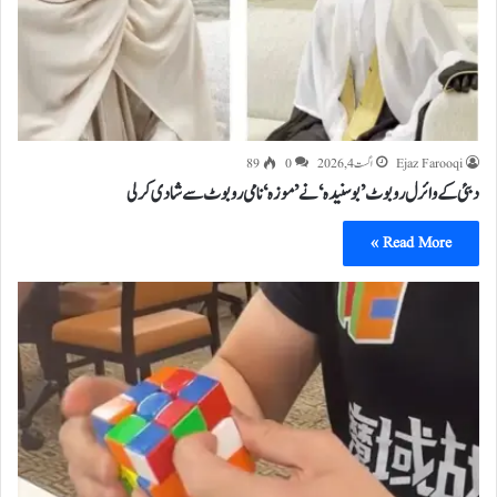
Ejaz Farooqi
اگست 4, 2026
0
89
دبئی کے وائرل روبوٹ ’بو سنیدہ‘ نے ’موزہ‘ نامی روبوٹ سے شادی کر لی
Read More »