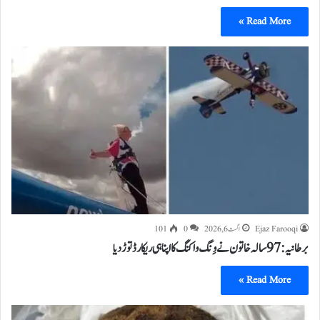
Read More »
Ejaz Farooqi
اگست 6, 2026
0
101
برطانیہ: 97 سالہ خاتون نے وِنگ واکنگ کا اپنا ہی ریکارڈ توڑ دیا
Read More »