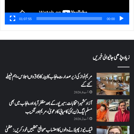
01:07:55
00:00
زیادہ پڑھی جانیوالی خبریں
مریم نواز کی زیر صدارت پنجاب کابینہ کا 36واں اجلاس،اہم فیصلے
کئے گئے
اگست 6, 2026
آزاد کشمیر انتخابات: میرپور کے بعد مظفرآباد اور پنجاب میں بھی
مسلم لیگ (ن) کی کامیابی کا دعویٰ، مریم اورنگزیب
اگست 2, 2026
فیک نیوز پھیلانے والوں کا احتساب صحافتی تنظیمیں خود کریں: عظمیٰ