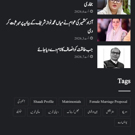
بخاری
اگست 6, 2026
آزاد کشمیر کی عوام نے میاں محمد نواز شریف کے بیانیہ پر مہر ثبت کر
دی
اگست 3, 2026
جب طاقت کو انصاف کا نام دے دیا جائے
اگست 7, 2026
Tags
Female Marriage Proposal
Matrimonials
Shaadi Profile
آتشزدگی
امریکا
انٹرنیشنل
بین الاقوامی
جھلس کر ہلاک
دنیا کی خبریں
عالمی خبریں
میکسیکو
یو ایس اے