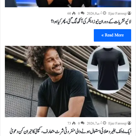
Ejaz Farooqi
اگست 8, 2026
0
60
لائیو نشریات کے دوران نیوز اینکر کی آنکھ لگ گئی، پھر کیا ہوا؟
Read More »
Ejaz Farooqi
اگست 7, 2026
0
73
ایک ماہ تک بغیر دھلائی استعمال ہونے والی منفرد ٹی شرٹ متعارف، کمپنی کا حیران کن دعویٰ