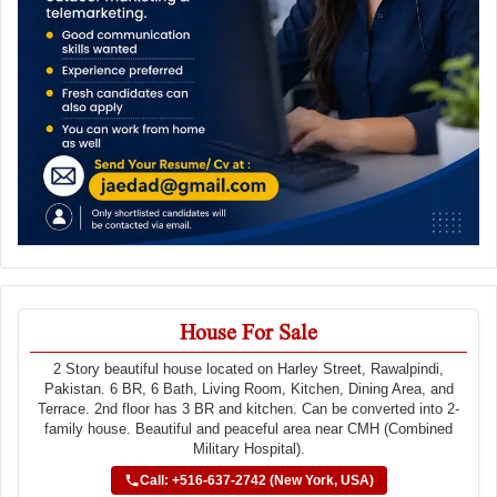
House For Sale
2 Story beautiful house located on Harley Street, Rawalpindi,
Pakistan. 6 BR, 6 Bath, Living Room, Kitchen, Dining Area, and
Terrace. 2nd floor has 3 BR and kitchen. Can be converted into 2-
family house. Beautiful and peaceful area near CMH (Combined
Military Hospital).
Call: +516-637-2742 (New York, USA)