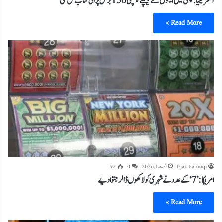
آسٹریلیا: چمنی میں اینٹوں کے پیچھے چھُپی 150 برس پرانی کتاب مل گئی
Read More »
Ejaz Farooqi
اگست 1, 2026
0
92
امریکا: ’7‘ کےعدد نے شہری کو لاکھوں ڈالر جتوادیے
Read More »