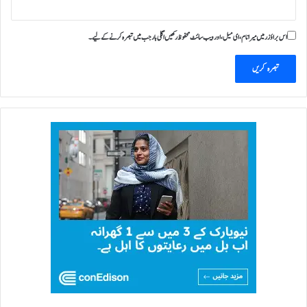
اس براؤزر میں میرا نام، ای میل، اور ویب سائٹ محفوظ رکھیں اگلی بار جب میں تبصرہ کرنے کےلیے۔