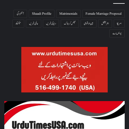
Female Marriage Proposal
Matrimonials
Shaadi Profile
آتشزدگی
امریکا
انٹرنیشنل
بین الاقوامی
جھلس کر ہلاک
دنیا کی خبریں
عالمی خبریں
میکسیکو
یو ایس اے