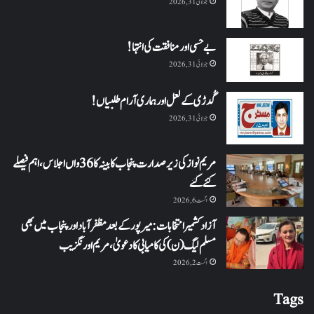
جولائی 31, 2026
بے حسی اور منافقت کی انتہا !
جولائی 31, 2026
گُدڑی کے لعل اور ہماری آرام طلبیاں!
جولائی 31, 2026
مریم نواز کی زیر صدارت پنجاب کابینہ کا 36واں اجلاس،اہم فیصلے
کئے گئے
اگست 6, 2026
آزاد کشمیر انتخابات: میرپور کے بعد مظفرآباد اور پنجاب میں بھی
مسلم لیگ (ن) کی کامیابی کا دعویٰ، مریم اورنگزیب
اگست 2, 2026
Tags