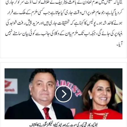
بتایا کہ تفتیش میں عدم تعاون کے باعث پیٹر ہیگ کے خلاف لوک آؤٹ سرکولر جاری
کر دیا گیا ہے، جو عام طور پر اس وقت جاری کیا جاتا ہے جب کسی ملزم کے ملک سے فرار
ہونے کا خدشہ ہو۔پولیس کا کہنا ہے کہ تحقیقات جاری ہیں اور مزید پیش رفت شواہد کی
بنیاد پر کی جائے گی، جبکہ اب تک ملزم یا ان کے وکلا کی جانب سے کوئی بیان سامنے نہیں
آیا۔
ن
ی
ت
و
ک
پ
و
ر
ک
ا
نیتو کپور کا رشی کپور کی موت کے بعد نیند کیلئے انجیکشنز لگوانے کا انکشاف