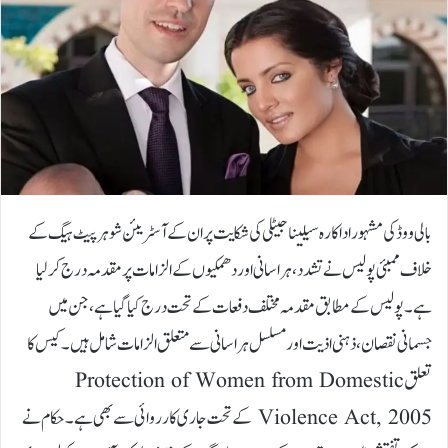
بالی ووڈ کی مشہور اداکارہ سیلینا جیٹلی کی شکایت پر ان کے آسٹریئن شوہر پیٹ ہیگ کے
خلاف ممبئی پولیس نے تشدد، ہراسانی اور دھمکیوں کے الزامات پر مقدمہ درج کر لیا
ہے۔پولیس کے مطابق مقدمہ مختلف دفعات کے تحت درج کیا گیا ہے، جن میں
جسمانی نقصان، ذہنی اذیت اور مسلسل ہراسانی سے متعلق الزامات شامل ہیں۔ کیس کا
تعلق Protection of Women from Domestic
Violence Act, 2005 کے تحت جاری کارروائی سے بھی ہے۔حکام نے