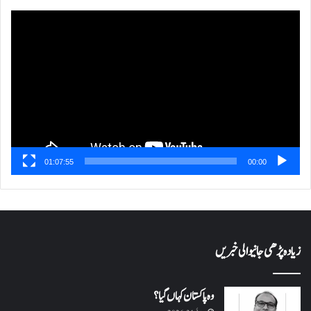
ویڈیو
پلیئر
01:07:55
00:00
زیادہ پڑھی جانیوالی خبریں
وہ پاکستان کہاں گیا؟