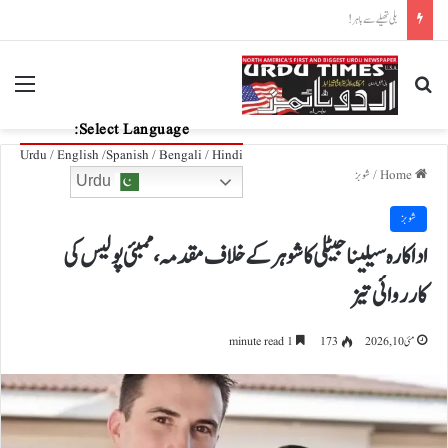
سونے کا شہر، دوبئی
nu
Search for
Select Language:
Urdu / English /Spanish / Bengali / Hindi
Home
/
شوبز
Urdu
شوبز
اداکارہ سیلینا جیٹلی کا شوہر کے خلاف مقدمہ، ممبئی پولیس کی
کارروائی تیز
مئی 10, 2026
173
1 minute read