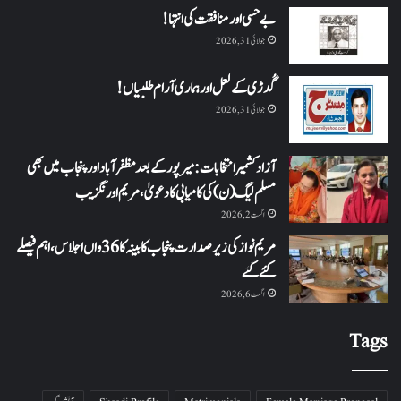
بے حسی اور منافقت کی انتہا !
جولائی 31, 2026
گُدڑی کے لعل اور ہماری آرام طلبیاں!
جولائی 31, 2026
آزاد کشمیر انتخابات: میرپور کے بعد مظفرآباد اور پنجاب میں بھی
مسلم لیگ (ن) کی کامیابی کا دعویٰ، مریم اورنگزیب
اگست 2, 2026
مریم نواز کی زیر صدارت پنجاب کابینہ کا 36واں اجلاس،اہم فیصلے
کئے گئے
اگست 6, 2026
Tags