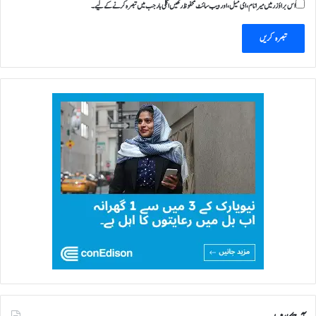
اس براؤزر میں میرا نام، ای میل، اور ویب سائٹ محفوظ رکھیں اگلی بار جب میں تبصرہ کرنے کےلیے۔