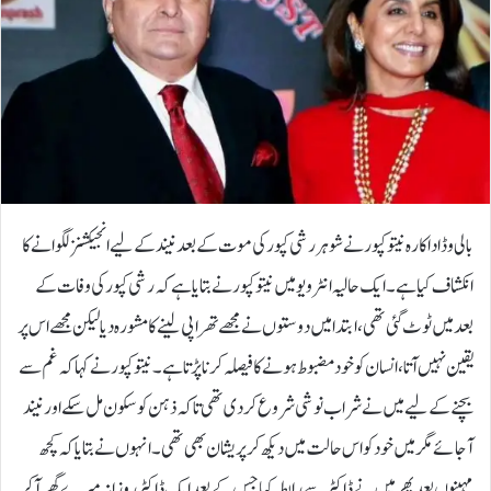
بالی وڈ اداکارہ نیتو کپور نے شوہر رشی کپور کی موت کے بعد نیند کے لیے انجیکشنز لگوانے کا
انکشاف کیا ہے۔ایک حالیہ انٹرویو میں نیتو کپور نے بتایا ہے کہ رشی کپور کی وفات کے
بعد میں ٹوٹ گئی تھی، ابتدا میں دوستوں نے مجھے تھراپی لینے کا مشورہ دیا لیکن مجھے اس پر
یقین نہیں آتا، انسان کو خود مضبوط ہونے کا فیصلہ کرنا پڑتا ہے۔نیتو کپور نے کہا کہ غم سے
بچنے کے لیے میں نے شراب نوشی شروع کردی تھی تاکہ ذہن کو سکون مل سکے اور نیند
آجائے مگر میں خود کو اس حالت میں دیکھ کر پریشان بھی تھی۔انہوں نے بتایا کہ کچھ
مہینوں بعد پھر میں نے ڈاکٹر سے رابطہ کیا جس کے بعد ایک ڈاکٹر روزانہ میرے گھر آ کر