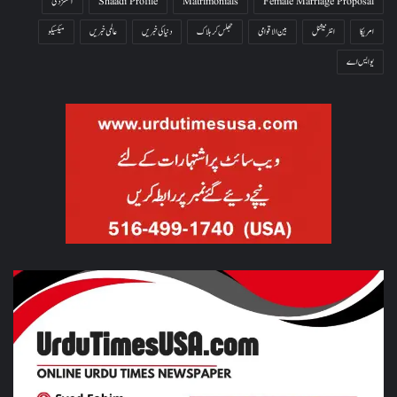
Female Marriage Proposal
Matrimonials
Shaadi Profile
آتشزدگی
امریکا
انٹرنیشنل
بین الاقوامی
جھلس کر ہلاک
دنیا کی خبریں
عالمی خبریں
میکسیکو
یو ایس اے