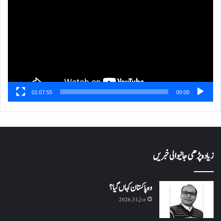
01:07:55
00:00
زیادہ پڑھی جانیوالی خبریں
وہ پاکستان کہاں گیا؟
جولائی 31, 2026