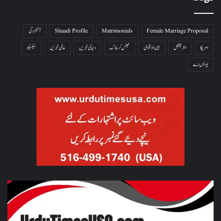
Female Marriage Proposal
Matrimonials
Shaadi Profile
آتشزدگی
امریکا
انٹرنیشنل
بین الاقوامی
جھلس کر ہلاک
دنیا کی خبریں
عالمی خبریں
میکسیکو
یو ایس اے