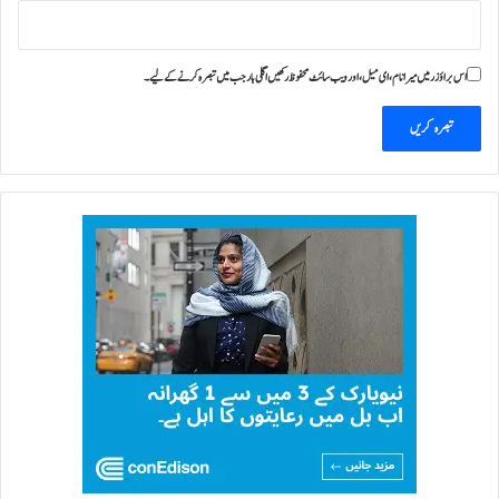
:
ر
و
س
اس براؤزر میں میرا نام، ای میل، اور ویب سائٹ محفوظ رکھیں اگلی بار جب میں تبصرہ کرنے کےلیے۔