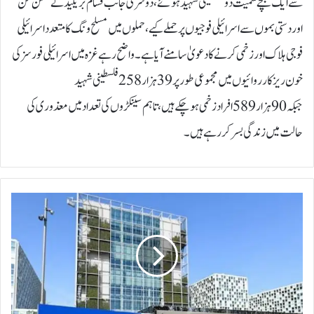
سےایک بچے سمیت دو فلسطینی شہید ہوئے، دوسری جانب قسام بریگیڈ نے مشن گن
اور دستی بموں سے اسرائیلی فوجیوں پر حملے کیے، حملوں میں مسلح ونگ کا متعدد اسرائیلی
فوجی ہلاک اور زخمی کرنے کا دعویٰ سامنے آیا ہے۔واضح رہے غزہ میں اسرائیلی فورسز کی
خون ریز کارروائیوں میں مجموعی طور پر 39ہزار 258 فلسطینی شہید
جبکہ 90ہزار 589افراد زخمی ہوچکے ہیں ، تاہم سینکڑوں کی تعداد میں معذوری کی
حالت میں زندگی بسرکر رہے ہیں۔
ب
ر
ط
ا
ن
ی
ہ
ک