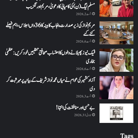
مسلم لیگ (ن) کی کامیابی کا دعویٰ، مریم اورنگزیب
اگست 2, 2026
مریم نواز کی زیر صدارت پنجاب کابینہ کا 36واں اجلاس،اہم فیصلے
کئے گئے
اگست 6, 2026
فیک نیوز پھیلانے والوں کا احتساب صحافتی تنظیمیں خود کریں: عظمیٰ
بخاری
اگست 6, 2026
آزاد کشمیر کی عوام نے میاں محمد نواز شریف کے بیانیہ پر مہر ثبت کر
دی
اگست 3, 2026
بے حسی اور منافقت کی انتہا !
جولائی 31, 2026
Tags