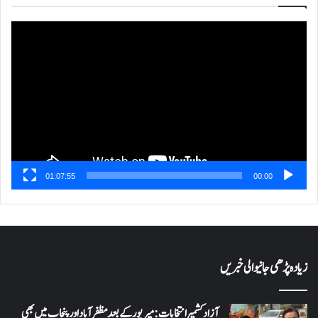
ویڈیو
پلیئر
01:07:55
00:00
زیادہ پڑھی جانیوالی خبریں
آزاد کشمیر انتخابات: میرپور کے بعد مظفرآباد اور پنجاب میں بھی