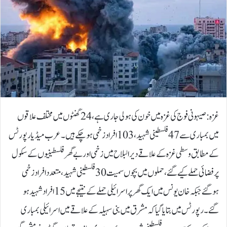
غزہ :صیہونی فوج کی غزہ میں خون کی ہولی جاری ہے،24گھنٹوں میں مختلف علاقوں
میں بمباری سے 47فلسطینی شہید، 103 افراد زخمی ہوچکے ہیں۔عرب میڈیا رپورٹس
کے مطابق وسطی غزہ کے علاقے دیرالبلاح میں زخمی اور بے گھرفلسطینیوں کے سکول
پر فضائی حملے کیے گئے، حملوں میں بچوں سمیت30فلسطینی شہید،متعدد افراد زخمی
ہوگئے جبکہ خان یونس میں ایک گھر پر اسرائیلی حملے کے نتیجے میں 15 افراد شہید ہو
گئے۔رپورٹس میں بتایا گیا کہ مشرق میں بنی سہیلہ کے علاقے میں اسرائیلی بمباری