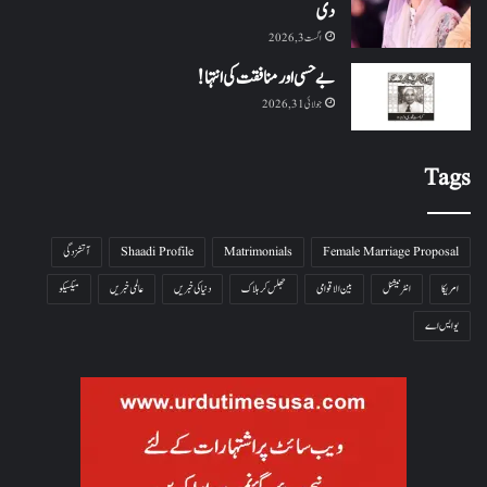
دی
اگست 3, 2026
بے حسی اور منافقت کی انتہا !
جولائی 31, 2026
Tags
Female Marriage Proposal
Matrimonials
Shaadi Profile
آتشزدگی
امریکا
انٹرنیشنل
بین الاقوامی
جھلس کر ہلاک
دنیا کی خبریں
عالمی خبریں
میکسیکو
یو ایس اے