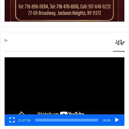
ویڈیوز
ویڈیو
پلیئر
01:07:55
00:00