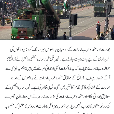
بھارت اور متحدہ عرب امارات کے درمیان براہموس سپرسانک کروز میزائلوں کی
خریداری کے لیے بات چیت جاری ہے۔غیر ملکی خبررساں ایجنسی رائٹرز نے ذرائع کا
حوالہ دیتے ہوئے بتایا ہے کہ یہ مذاکرات ابھی ابتدائی مرحلے میں ہیں تاہم یہ تیزی سے
آگے بڑھ رہے ہیں۔ ذرائع کے مطابق متحدہ عرب امارات نے براہموس کے علاوہ
بھارت کے فضائی دفاعی نظام آکاشتیر میں بھی دلچسپی ظاہر کی ہے۔خبررساں ایجنسی کے
مطابق بھارتی حکام اورمتحدہ عرب امارات کی وزارت خارجہ نے اس معاملے پر تبصرے
کی درخواستوں کا جواب نہیں دیا۔براہموس میزائل بھارت اور روس کا مشترکہ منصوبہ