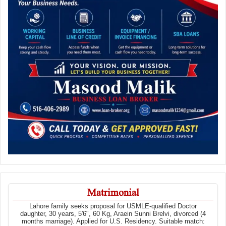
Matrimonial
Lahore family seeks proposal for USMLE-qualified Doctor
daughter, 30 years, 5'6", 60 Kg, Araein Sunni Brelvi, divorced (4
months marriage). Applied for U.S. Residency. Suitable match: