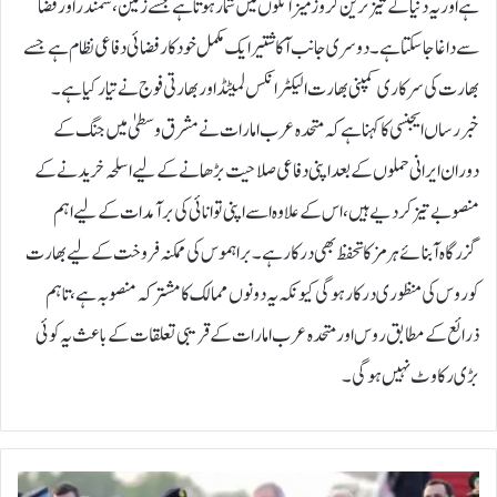
ہے اور یہ دنیا کے تیز ترین کروز میزائلوں میں شمار ہوتا ہے جسے زمین، سمندر اور فضا
سے داغا جا سکتا ہے۔ دوسری جانب آکاشتیر ایک مکمل خودکار فضائی دفاعی نظام ہے جسے
بھارت کی سرکاری کمپنی بھارت الیکٹرانکس لمیٹڈ اور بھارتی فوج نے تیار کیا ہے۔
خبررساں ایجنسی کا کہنا ہے کہ متحدہ عرب امارات نے مشرق وسطیٰ میں جنگ کے
دوران ایرانی حملوں کے بعد اپنی دفاعی صلاحیت بڑھانے کے لیے اسلحہ خریدنے کے
منصوبے تیز کردیے ہیں، اس کے علاوہ اسے اپنی توانائی کی برآمدات کے لیے اہم
گزرگاہ آبنائے ہرمز کا تحفظ بھی درکار ہے۔براہموس کی ممکنہ فروخت کے لیے بھارت
کو روس کی منظوری درکار ہوگی کیونکہ یہ دونوں ممالک کا مشترکہ منصوبہ ہے، تاہم
ذرائع کے مطابق روس اور متحدہ عرب امارات کے قریبی تعلقات کے باعث یہ کوئی
بڑی رکاوٹ نہیں ہوگی۔
ا