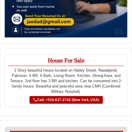
House For Sale
2 Story beautiful house located on Harley Street, Rawalpindi,
Pakistan. 6 BR, 6 Bath, Living Room, Kitchen, Dining Area, and
Terrace. 2nd floor has 3 BR and kitchen. Can be converted into 2-
family house. Beautiful and peaceful area near CMH (Combined
Military Hospital).
Call: +516-637-2742 (New York, USA)