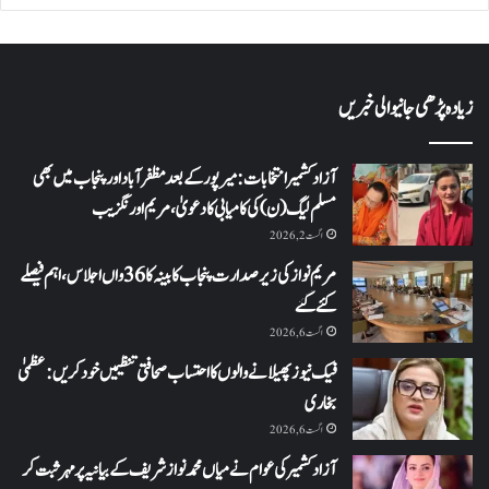
زیادہ پڑھی جانیوالی خبریں
آزاد کشمیر انتخابات: میرپور کے بعد مظفرآباد اور پنجاب میں بھی
مسلم لیگ (ن) کی کامیابی کا دعویٰ، مریم اورنگزیب
اگست 2, 2026
مریم نواز کی زیر صدارت پنجاب کابینہ کا 36واں اجلاس،اہم فیصلے
کئے گئے
اگست 6, 2026
فیک نیوز پھیلانے والوں کا احتساب صحافتی تنظیمیں خود کریں: عظمیٰ
بخاری
اگست 6, 2026
آزاد کشمیر کی عوام نے میاں محمد نواز شریف کے بیانیہ پر مہر ثبت کر