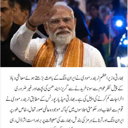
بھارتی وزیراعظم نریندر مودی نے ایران جنگ کے باعث بڑھتے ہوئے معاشی دباؤ
کے پیش نظر عوام سے سونا خریدنے سے گریز، ایندھن کی بچت اور غیر ضروری
اخراجات کم کرنے کی اپیل کی ہے۔بھارتی میڈیا رپورٹس کے مطابق نریندر مودی نے
قوم سے خطاب اور حکومتی اجلاسوں میں کہا کہ موجودہ عالمی صورتحال، خاص طور پر
ایران جنگ اور آبنائے ہرمز کی بندش، بھارت کی معیشت پر براہ راست اثر ڈال رہی