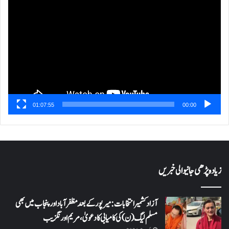
پلیئر
01:07:55
00:00
زیادہ پڑھی جانیوالی خبریں
آزاد کشمیر انتخابات: میرپور کے بعد مظفرآباد اور پنجاب میں بھی
مسلم لیگ (ن) کی کامیابی کا دعویٰ، مریم اورنگزیب