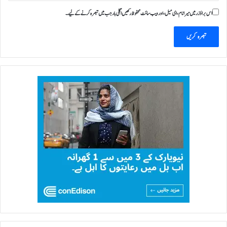
اس براؤزر میں میرا نام، ای میل، اور ویب سائٹ محفوظ رکھیں اگلی بار جب میں تبصرہ کرنے کےلیے۔