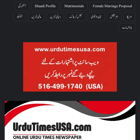
Female Marriage Proposal
Matrimonials
Shaadi Profile
آتشزدگی
امریکا
انٹرنیشنل
بین الاقوامی
جھلس کر ہلاک
دنیا کی خبریں
عالمی خبریں
میکسیکو
یو ایس اے