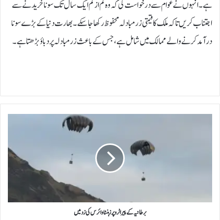
ہے۔انہوں نے عوام سے درخواست کی کہ وہ کم از کم ایک سال تک سونا خریدنے سے
اجتناب کریں تاکہ ملک کا قیمتی زرمبادلہ محفوظ رکھا جا سکے۔ بھارت دنیا کے بڑے سونا
درآمد کرنے والے ممالک میں شامل ہے، جس کے باعث زرمبادلہ پر دباؤ بڑھتا ہے۔
ب
ر
ط
ا
ن
ی
ہ
ک
ے
پ
برطانیہ کے پیراٹروپرز ہنٹا وائرس کی زد میں