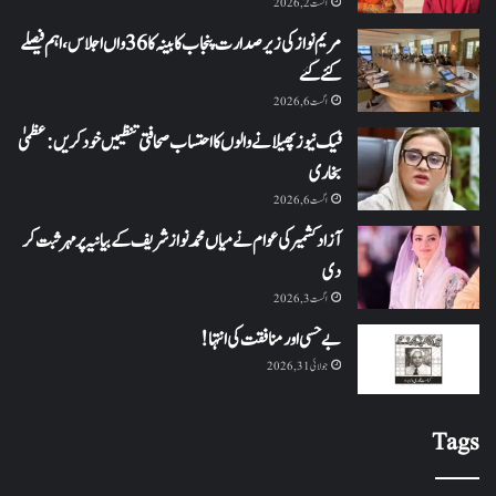
اگست 2, 2026
مریم نواز کی زیر صدارت پنجاب کابینہ کا 36واں اجلاس،اہم فیصلے
کئے گئے
اگست 6, 2026
فیک نیوز پھیلانے والوں کا احتساب صحافتی تنظیمیں خود کریں: عظمیٰ
بخاری
اگست 6, 2026
آزاد کشمیر کی عوام نے میاں محمد نواز شریف کے بیانیہ پر مہر ثبت کر
دی
اگست 3, 2026
بے حسی اور منافقت کی انتہا !
جولائی 31, 2026
Tags