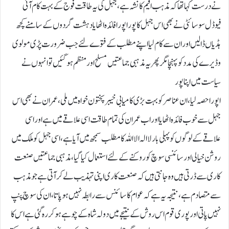
نے درست کہا تھا کہ مذہب افیم کا نشہ ہے، جہل کی یہ طاقت فوج کے بہت کام آئی
فیوڈل سوسائٹی نے بھی اس جہل کا پورا پورا فائدہ اٹھایا دہشت گردوں کے سامنے کچھ
ہڈیاں ڈالیں اور ان سے کام لیا اپنے مطلب کے فتوے لئے جب ضرورت پڑی مولوی
وڈیرے کی مدد کو پہنچا مگر پھر یہ مذہبی جماعتیں مسلح اور منظم ہو گئیں تو انہوں نے
سیاست میں اپنا پور
ا پورا حصہ لیا، ان عناصر کو بہت بڑی کامیابی خیبر پختون خواہ میں ملی ، عمران نے بھی اس
جہل سے خوب فائدہ اٹھایا اور اب عمران کی تمام طاقت اسی علاقے میں ہے اور اسی
علاقے کے لوگوں کو پہلی بار لا الہ الا اللہ کا مطلب سمجھ میں آیا ہے، اسی جہل کو ملک میں
روشن خیالی اور سائنسی سوچ کو روکنےکے لئے استعمال کیاگیا، مذہبی جماعتیں صنعت
کاری سے ڈرتی ہیں وہ جانتی ہیں کہ صنعت کاری اپنی تہذیب لے کر آتی ہے جو مذہب
سے متصادم ہے، نتیجہ یہ ہے کہ عوام کا سائنس سے رابطہ نہیں ہو پاتا، ان کی سوچ پنپ
نہیں پاتی اور پوری قوم اس روش کے نتیجے میں دولہ شاہ کے چوہے ہو کر رہ گئی ہے اس کا