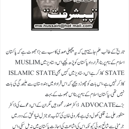
تاریخ کے طالب علم جانتے ہیں کہ یہ پچھلی صدی کا سب سے بڑا جھوٹ ہے کہ پاکستان
اسلام کے نام پر بنا، قرار داد پاکستان کو پڑھ لیجیے اس دستاویز میں MUSLIM
STATE کا ذکر ہے اس دستاویز میں کہیں بھی ISLAMIC STATE
کا ذکر نہیں ہے، اس بات کو چھوڑ دیجیے کہ اس قراداد میں ہندوستان سے علیحدگی کی بات
نہیں تھی، پاکستان اسلام کے نام پر بنا اس جھوٹ کے بہت
بڑے ADVOCATE ڈاکٹر صفدر محمود ہیں مگر ان کے اس دعوے کی ڈاکٹر
منظور علی نے قلعی کھول دی ہے پھر ولی خان کی کتاب جو جنرل ضیا الحق کے دور میں
جرمنی سے شائع ہوئی کیونکہ اس کی اشاعت کی اجازت پاکستان میں نہ مل سکی، اس