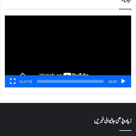
ویڈیو
پلیئر
01:07:55
00:00
زیادہ پڑھی جانیوالی خبریں