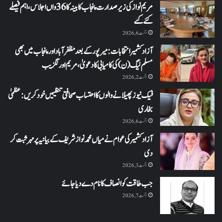
مریم نواز کی زیر صدارت پنجاب کابینہ کا 36واں اجلاس،اہم فیصلے
کئے گئے
اگست 6, 2026
آزاد کشمیر انتخابات: میرپور کے بعد مظفرآباد اور پنجاب میں بھی
مسلم لیگ (ن) کی کامیابی کا دعویٰ، مریم اورنگزیب
اگست 2, 2026
فیک نیوز پھیلانے والوں کا احتساب صحافتی تنظیمیں خود کریں: عظمیٰ
بخاری
اگست 6, 2026
آزاد کشمیر کی عوام نے میاں محمد نواز شریف کے بیانیہ پر مہر ثبت کر
دی
اگست 3, 2026
جب طاقت کو انصاف کا نام دے دیا جائے
اگست 7, 2026