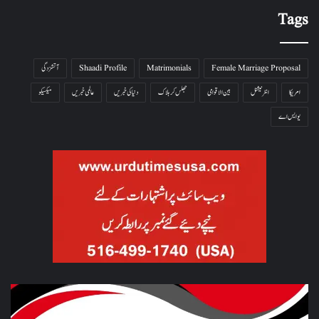
Tags
Female Marriage Proposal
Matrimonials
Shaadi Profile
آتشزدگی
امریکا
انٹرنیشنل
بین الاقوامی
جھلس کر ہلاک
دنیا کی خبریں
عالمی خبریں
میکسیکو
یو ایس اے