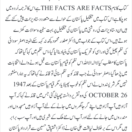
کتاب کا نام THE FACTS ARE FACTSہے اس کاترجمہ اُردو میں
ہو چکا ہے اس کتاب میں تشکیل پاکستان کے حوالے سے متعدد دستاویزات پیش کئے گئے
ہیں ان دستاویزات کی روشنی میں پاکستان کی تشکیل پر بہت سنجیدہ سوالات کھڑے
ہوتے ہیں، اس کتاب کے جواب میں ڈاکٹر صفدر محمود کچھ نہ کہہ سکے البتہ اصغر سودائی
کی نظم پھیل گئی اور اسی کو تحریک پاکستان کی بنیاد بنا لیا گیا، اس نظم میں کہا گیا تھا کہ
پاکستان کا مطلب کیا لا الہ الا اللہ اس نظم کو قیام پاکستان سے قبل ہونے والے انتخابات
میں پڑھا گیا، اصغر سودائی نے جب قائد کو یہ نظم سنائی تو قائد نے کہا تھا کہ یہ ہمارا منشور
نہیں مگر شر پسندوں نے اس نظم کو خوب پھیلایا، مگر قیام پاکستان کے بعد 1947
OCTOBER 26 کی وہ تقریر دانستہ چھپا لی گئی جس میں قائد نے کہا کہ آپ
آزاد ہیں آپ آزاد ہیں اپنے گرجا گھروں میں جانے کے لئے آپ آزاد ہیں مسجدوں اور
مندروں میں جانے کے لئے اور آپ اس نئے ملک کے شہری ہیں اور آپ سب برابر
ہیں مگر اس کے برخلاف لیاقت علی خان نے ڈاکٹر اشتیاق حسین سے قرار داد پاکستان