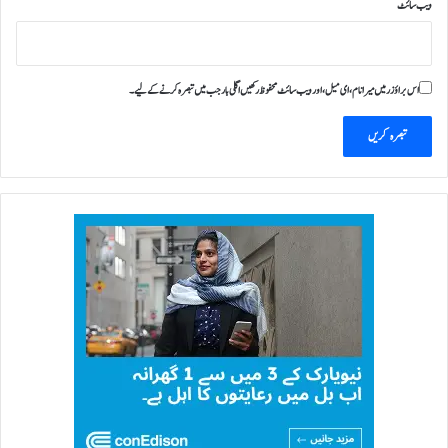
ویب‌ سائٹ
اس براؤزر میں میرا نام، ای میل، اور ویب سائٹ محفوظ رکھیں اگلی بار جب میں تبصرہ کرنے کےلیے۔