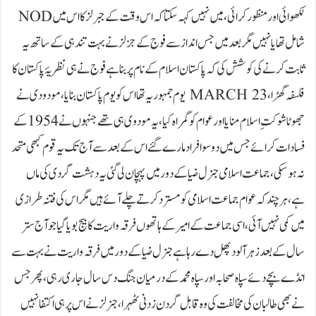
لکھوائی اور منظور کرائی، میں نہیں کہہ سکتا کہ اس وقت کے جبرلز کا اس میں NOD
شامل تھا یا نہیں مگر بعد میں جس انداز سے فوج کے جزلز نے بہت تندہی کے ساتھ یہ
ثابت کرنے کی کوشش کی کہ پاکستان اسلام کے نام پر بنا ہے فوج نے ہی نظریۂ پاکستان کا
فلسفہ گھڑا، MARCH 23 یوم جمہوریہ تھا اس کو یوم پاکستان بنایا، مودودی نے
جھوٹا شوکت ِاسلام منایا اور عوام کو گمراہ کیا، یہ مودوی ہی تھے جنہوں نے 1954 کے
فسادات کرائے جس میں دو سو افراد مارے گئے اس کے بعد سے آج تک یہ قوم کبھی متحد
نہ ہو سکی، جماعت اسلامی جنرل ضیا کے دور میں پہچان لی گئی یہ دہشت گردی کی ماں
ہے، ہر چند کہ عوام جماعت اسلامی کو مسترد کرتے چلے آئے ہیں مگر اس کی فتنہ طرازی
میں کمی نہیں آئی، اسی جماعت کے امیر کے ہاتھوں فرقہ واریت کا بیج بویا گیا جو آج ستر
سال کے بعد زہر آلود پھل دے رہا ہے جنرل ضیا کے دور میں فرقہ واریت نے بہت سے
انڈے بچے دئے سپاہ صحابہ اور سپاہ محمد کے درمیان جنگ دس سال جاری رہی، پھر جس
نے بھی طالبان کی مخالفت کی وہ قابل گردن زدنی ٹھہرا،جنرلز نے اس پر ہی اکتفا نہیں