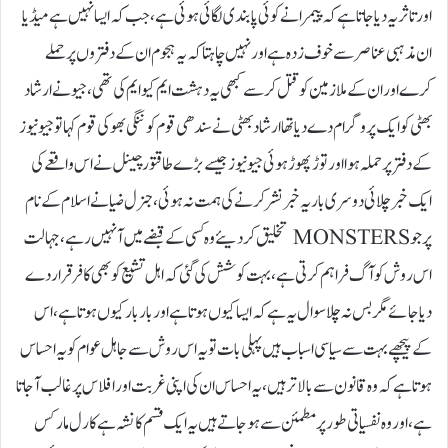
اور تاثر یہ دیا جاتا ہے کہ پیمرا نے کوئی پابندی لگائی ہوئی ہے، جب کہ ایسا نہیں ہےمیڈیا
ان مذہبی عناصر سے خوف زدہ ہے اور نہیں چاہتا کہ یہ ہجوم ان کے دفتروں پر حملے
کرے اور ان کے ملازمین کو قتل کر سے کبھی یہ دہشت ایم کیو ایم کی تھی، جیو نے ارشاد
بھٹی کو ایک پروگرام دے دیا تھا ارشاد بھٹی نے سندھی قوم کو ننگی بھوکی قوم کہا تو جیو نیوز
کے دفتر پر حملہ ہوا اور توڑ پھوڑ ہوئی جیو نیوز جیسے بڑے طاقتور چینل نے اس واقعے کی
ایک خبر چلائی دوسری بار یہ خبر نشر کرنے کی ہمت نہ ہوئی، جنرل ضیا نے اسلام کے نام
پر جو MONSTERS تخلیق کر دیئے وہ کسی کے قبضے میں آ نہیں رہے، جہالت
اس روش کو آگ فراہم کرتی ہے، بہت کوشش کی گئی کہ اہل تشیع کو بھی کافر قرار دے
دیا جائے مگر بس نہ چلا سوال یہ ہے کہ ایسا کیوں ہوتا ہے اور بار بار کیوں ہوتا ہے، اس
کے پیچھے بہت سے سیاسی اسباب ہیں پہلی بات تو یہ اس روش سے جاہل عوام کو یہ احساس
ہوتا ہے کہ وہ قانون سے بالاتر ہیں، یہ احساس ان کی اپنی غربت اور افلاس پر غالب آجاتا
ہے، اور وہ نفسیاتی طور پر مطمئن سے ہو جاتے ہیں یہ ایک قسم کا نشہ ہے کارل مارکس