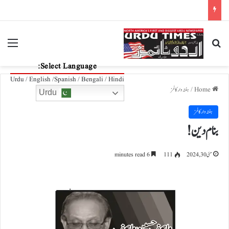
فیفا ورلڈکپ میں میسی کو بم سے اڑانے کی دھمکی، مشکوک شخص کی رونالڈو کے ہوٹل آمد کا انکشاف
nu
Search for
Select Language:
Urdu / English /Spanish / Bengali / Hindi
Home
/
ہفتہ وار کالمز
Urdu
ہفتہ وار کالمز
بنام دین!
مئی 30, 2024
111
6 minutes read