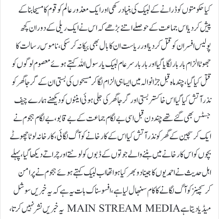
کیا حکومتوں کو ڈرانے کے لبیک کی بنیاد رکھی اور ایک معذور عالم کو قوم کا مسیحا بنا کے
پیش کر دیا اس جماعت کے حوصلے اتنے بڑھے کہ اس نے ایک ریلی کے دوران کچھ
پولیس افسران کو قتل کر دیا اور ریاست ان کا بال بھی بیکا نہ کر سکی، ناموس رسالت کا
جھوٹا الزام بار بار لگایا گیا اور بار بار سر عام لبیک یا رسول اللہ کہتے ہوئے معصوم لوگوں کو
قتل کیا گیا، چند ماہ قبل جڑانوالہ میں ایسا ہی الزام لگا کر مسیحوں کی بستی ان کے گرجا گھر کو
نذر آتش کیا گیا اس خاکستر بستی اور گرجا گھر کی جلی ہوئی اینٹوں کو دیکھنے ہمارے چیف
جسٹس بھی گئے تھے چند دن قبل اسی بے لگام جماعت کے بے قابو، بے لگام ہجوم نے
ایک کرسچین کے گھر کو نذر آتش کیا اس کے کارخانے کو آگ لگائی، کارخانہ لوٹا چھوٹے
بچوں کو اس کارخانے میں بننے والے جوتوں کے ڈبوں کو لوٹتے اور چراتے دیکھا گیا، پہلے
اہل حدیث نے احمدیوں کا جینا دو بھر کیا ہوا تھا اب لبیک کہتے ہوئے ہجوم نے پر امن
کرسچینز کوآگ لگانے کا کام سنبھال لیا ہے، افسوسناک بات یہ ہے کہ یہ خبریں سوشل
میڈیا دیتا ہےMAIN STREAM MEDIA یہ خبریں نشر نہیں کرتا،