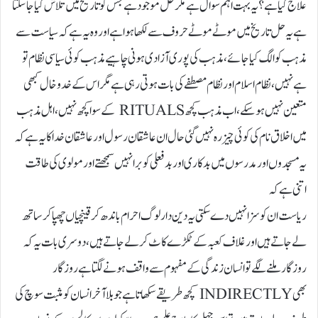
علاج کیا ہے؟ یہ بہت اہم سوال ہے مگر حل موجود ہے جس کو تاریخ میں تلاش کیاجا سکتا
ہے یہ حل تاریخ میں موٹے موٹے حروف سے لکھا ہوا ہے اور وہ یہ ہے کہ سیاست سے
مذہب کو الگ کیا جائے ، مذہب کی پوری آزادی ہونی چاہیے مذہب کوئی سیاسی نظام تو
ہے نہیں، نظام اسلام اور نظام مصطفے کی بات ہوتی رہی ہے مگر اس کے خد و خال کبھی
متعین نہیں ہو سکے ، اب مذہب کچھ RITUALS کے سوا کچھ نہیں، اہل مذہب
میں اخلاق نام کی کوئی چیز رہ نہیں گئی حال ان عاشقان رسول اور عاشقان خدا کا یہ ہے کہ
یہ مسجدوں اور مدرسوں میں بدکاری اور بد فعلی کو برا نہیں سمجھتے اور مولوی کی طاقت
اتنی ہے کہ
ریاست ان کو سزا نہیں دے سکتی یہ دین دار لوگ احرام باندھ کر قینچیاں چھپا کر ساتھ
لے جاتے ہیں اور غلاف کعبہ کے ٹکڑے کاٹ کر لے جاتے ہیں، دوسری بات یہ کہ
روزگار ملنے لگے تو انسان زندگی کے مفہوم سے واقف ہونے لگتا ہے روزگار
بھی INDIRECTLY کچھ طریقے سکھاتا ہے جو بلا آخر انسان کو مثبت سوچ کی