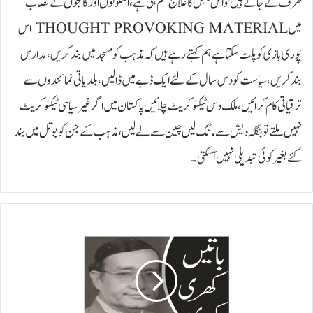
طرف لے جاتے ہیں تو اس جہل کا علاج علم ہی ہے ، اسکولوں اور کالجوں کے نصاب
میں THOUGHT PROVOKING MATERIAL اس
پوری بازی کو پلٹ سکتا ہے ہم کہتے رہے ہیں کہ مذہب کو مسجد میں بند کریں، مدارس
بند کریں، سیاست کو دس سال کے لئے ایک ڈبے میں ڈالیں، بلدیاتی نمائندوں سے
ترقیاتی کام کرائیں، ملک دس ٹیکنو کریٹ چلائیں پاکستان میں اگر غیر سیاسی ٹیکنو کریٹ
نہیں ملتے تو بنگلہ دیش سے مانگ لیں چین سے لے لیں، مذہب کے جن کو بوتل میں بند
کئے بغیر کوئی تبدیلی نہیں آسکتی۔
ش
ا
ع
ر
ا
ح