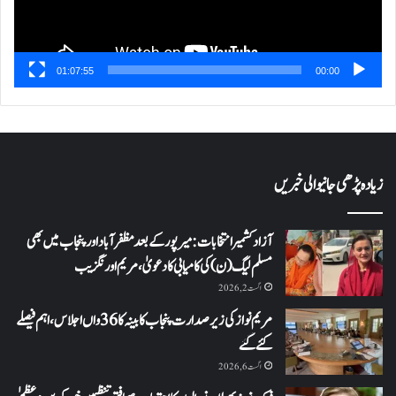
01:07:55
00:00
زیادہ پڑھی جانیوالی خبریں
آزاد کشمیر انتخابات: میرپور کے بعد مظفرآباد اور پنجاب میں بھی
مسلم لیگ (ن) کی کامیابی کا دعویٰ، مریم اورنگزیب
اگست 2, 2026
مریم نواز کی زیر صدارت پنجاب کابینہ کا 36واں اجلاس،اہم فیصلے
کئے گئے
اگست 6, 2026