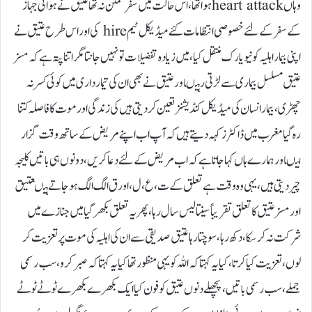
وہاں heart attackہوا تھا،اس حالت میں سفر ممکن نہ تھاعتیق نے ہوائی جہاز
کے سفر کے لئے خصوصی انتظامات کئے میڈیکل ٹیم hire کی اور اس طرح عتیق نے
اپنی بیمار اہلیہ کو نیویارک منتقل کیا،میں زیادہ تفضیلات تو نہیں جانتا مگر اتنا پتہ ہے کہ مسز
عتیق مسلسل بیماری سے لڑتی رہیںاور عتیق نے بھی ان کی تیمارداری میں کوئی کسر نہ
چھڑی،بیمار انسان کی میڈیکل کنڈیشنز تعین کر دیتی ہیں کی زندگی اور موت کا فاصلہ کتنا
رہ گیا مغرب میں ڈاکٹرز کہہ دیتے ہیں کہ آپ اب اپنے مریض کے ساتھ وقت گزار
لیںاور ہمارے ہاں کہا جاتا ہے کہ اب مریض کے لئے دعا کریں،دونوں ہی باتیں کلیجہ
چیر دیتی ہیں،یہی وہ وقت ہے تعلق کے ت، ع، ل، اور ق الگ الگ ہو جاتے ہیںعتیق
اور مسز عتیق کا تعلق تقریباً سینتالیس سال رہا، پھر یہ تعلق بکھر گیامیں جنازے میں
شرکت نہ کر سکا،دکھ رہا،سوچتا رہا عتیق صدیقی سے ان کی اہلیہ کی موت پر تعزیت کر
لوں،تعزیت کیا کرتا ،کیا یہ کہتا کہ اللہ کو یہی منظور تھا کیا یہ کہتا کہ صبر کرو،سب رسمی
جملے، سب رسمی باتیں،پچھلے دنوں عتیق کو فون کیا ایک بکھرے بکھرے ٹوٹے ٹوٹے