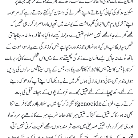
انسان سے بات ہوئی،الفاظ سب کے سب دکھ سے بھرے ہوئے مگر لہجہ بہت پُر
سکون،دکھ کی کہانی کیا سناتے،اپنے بکھرنے کی داستان کیا کہتے،بتاتے رہے کہ مرحومہ
اپنے آخری ایام میں انتہائی نگہداشت کے یونٹ میں تھیںاور اصرار کر رہی تھیں کہ
مجھے گھر لے جاؤ،مجھے نہیں معلوم عتیق نے وہ جملہ کیسے ادا کیا ہوگا کہ وہ زندہ رہنا چاہتی
تھیں، میںکانپ ہی گیا،وہ انسان جو زندہ رہنا چاہے جس کو زندگی سے پیار ہو،موت کے
ہاتھ ٹوٹ نہ جائیں ایسے انسان سے زندگی چھینتے ہوئے،میں اس شخص سے کافی دیر بات
کرتا رہا جس کا سینتالیس کا اثاثہ آناً فاناً لٹ چکا ہو، جس کے پاس سینتالیس سالوں کی یادیں
ہوں جوہر آن ستاتی ہوں رُلاتی ہوں مگر میں نے یہ دیکھا کہ اپنے آپ کو دھوکہ دینے
کے لئے ،دکھ چھپانے کے لئے عتیق مجھ سے غزہ کے بچوں کے بہیمانہ قتل کی بات
کرتے رہے،غزہ کے genocideکا بھی زکر کیا،میں یہ سنتا رہا اور مجھ کافر سے اتنا
بھی نہ ہو سکا کہ عتیق سے کہتا کہ عتیق میرا کاندھا حاضر ہے میرے کاندھے پر سر رکھ لو
اور جی بھر کر رو لو،عتیق صدیقی میں بہت شرمندہ ہوں،مجھے تعزیت کرنی نہیں آتی،