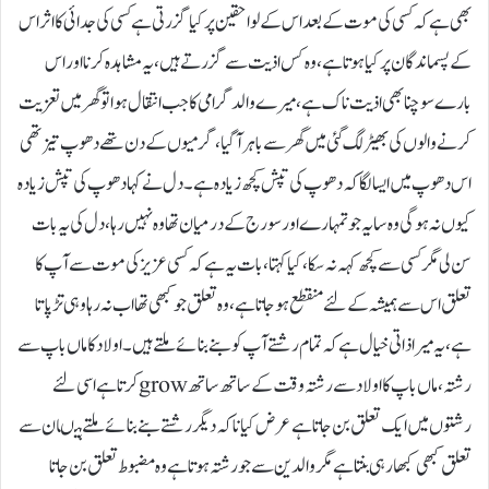
بھی ہے کہ کسی کی موت کے بعد اس کے لواحقین پر کیا گزرتی ہےکسی کی جدائی کا اثر اس
کے پسماند گان پر کیا ہوتا ہے، وہ کس اذیت سے گزرتے ہیں،یہ مشاہدہ کرنا اور اس
بارے سوچنا بھی اذیت ناک ہے،میرے والد گرامی کا جب انتقال ہوا تو گھر میں تعزیت
کرنے والوں کی بھیڑ لگ گئی میں گھر سے باہر آگیا، گرمیوں کے دن تھے دھوپ تیز تھی
اس دھوپ میں ایسا لگا کہ دھوپ کی تپش کچھ زیادہ ہے ۔دل نے کہا دھوپ کی تپش زیادہ
کیوں نہ ہوگی وہ سایہ جو تمہارے اور سورج کے درمیان تھا وہ نہیں رہا، دل کی یہ بات
سن لی مگر کسی سے کچھ کہہ نہ سکا،کیا کہتا،بات یہ ہے کہ کسی عزیز کی موت سے آپ کا
تعلق اس سے ہمیشہ کے لئے منقطع ہو جاتا ہے،وہ تعلق جو کبھی تھا اب نہ رہا وہی تڑپاتا
ہے،یہ میرا ذاتی خیال ہے کہ تمام رشتے آپ کو بنے بنائے ملتے ہیں۔اولاد کا ماں باپ سے
رشتہ،ماں باپ کا اولاد سے رشتہ وقت کے ساتھ ساتھ growکرتا ہے اسی لئے
رشتوں میں ایک تعلق بن جاتا ہے عرض کیا نا کہ دیگر رشتے بنے بنائے ملتے ہیںان سے
تعلق کبھی کبھار ہی بنتا ہے مگر والدین سے جو رشتہ ہوتا ہے وہ مضبوط تعلق بن جاتا