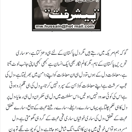
گو کہ ہم امریکہ میں رہتے ہیں مگر دل پاکستان کے لئے ہی دھڑکتا ہے،سو ساری
تحریریں پاکستان کے نام،مگر کالم نگار بھی ایک انسان ہے کبھی کبھی اپنی جانب لوٹ آتا
ہے،معاملات دل کے ہوںتو دل ہی ان معاملات کو اپنے دامن میں بھر لیتا ہے،دل کی
عجب سرشت ہے اپنے معاملات کو ذہن کے سپرد نہیں کرتا،یہ دل کی ہی قلم رُو ہوتی
ہے اس کی کوئی حدود نہیں ہوتیں،اس سلطنت میں دل ہی حکمران دل ہی رعایا،دل پر
دل کا ہی حکم چلتا ہے یہاں سارے رابطے،سارے رشتے محبت کے تابع ،سارے تعلق
محبت کے تعلق، دل کی ساری خوشیاں ساری غمی محبت کے گرد ہی گھومتی ہے،دل
مسرور ہو تو اس خوشی میں بدن کا انگ انگ شامل ہو جاتا ہے،دل کو چوٹ لگے تو بدن