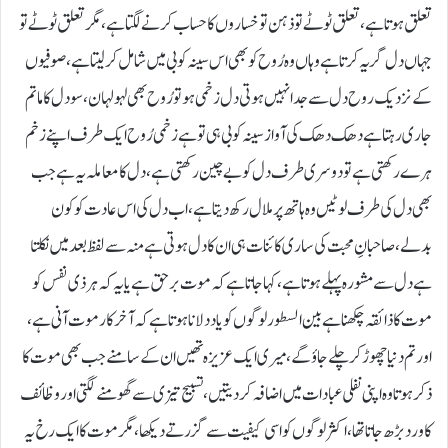
تعلق ہوتا ہے،تعلق ٹوٹے تو ذہن تو خساروں کا حساب کرنے لگتا ہے،مگر تعلق ٹوٹے تو
جہاں دل گریہ کرتا ہے وہاں وہ رُوح کو بھی اس سینہ کوبی میں شامل کرلیتا ہے،صوفیوں
کے نزدیک روح دل سے جدا نہیں ہوتی دل زخمی ہو تو رُوح بھی لہو لہان، سو دل کا ماتم
جاری رہتا ہے دھک دھک کی آواز سینہ کوبی ہی تو ہےزخمی رُوح ایک طرف اپنے زخم
ہرے رکھتی ہے تو دوسری طرف دل کو بے چین رکھتی ہے،دل کا معاملہ یہ ہے جب
بھی دل کی طرف لوٹیں وہ ہاتھ پر ملال رکھ دیتا ہے،اب دل کی اس عادت کو کون
بدلے،صاحبانِ محبت کی ساری کائنات ہی ان کا دل ہوتی ہے منہ سے لفظ بعد میں نکلتا
ہے دل سے مشورہ پہلے ہوتا ہے،کہا جاتا ہے کہ موت برحق ہے یا یہ کہ ہر ذی نفس کو
موت کا ذائقہ چکھناہے بین السطور لوگوں کو یاد دلانا ہوتا ہے کہ آخر کار موت آنی ہے،
اور تم دنیا چھوڑ کر چلے جاؤ گے،میری ایک عزیزہ تھیں ان کے سامنے جب بھی موت کا
ذکر ہوتاوہ اپنی نفلی عبادات میں اضافہ کر دیتیں،تسبیح تیزی سے گھومنے لگتی اور وظائف
کا ورد بڑھ جاتا تھا، اکثر لوگوں کو اسی کیفیت سے گزرتے دیکھا، مگر موت کا ایک رخ یہ