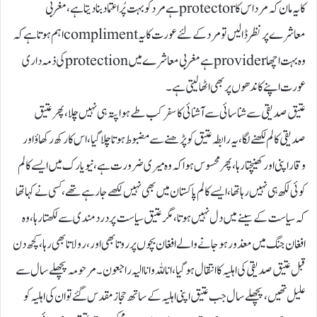
کا یہ مان کہ مرد اس کا protectorہے مرد کو بہت پُر اعتماد بنا دیتا ہے،مغربی
معاشرے پر نظر ڈالیں تو مرد کے لئے عورت کا یہ complimentاہم ہوتا ہے کہ
وہ بہت اچھا providerہے مغربی معاشرے میں protectionکی ذمہ داری
عورت اپنے کاندھوں پر بھی اٹھا لیتی ہے۔
عتیق صدیقی سے شناسائی سے آشنائی کا سفر کب طے ہوا پتہ ہی نہیں چلا،پھر عتیق
صدیقی کالم لکھنے لگا،یہ رابطہ عتیق کو پڑھنے سے مضبوط ہوتا چلا گیا،اس کا رکھ رکھاؤ اور
وقار اپنی اورکھینچتا رہا، پھر محسوس ہوا کہ وہ میری ضرورت ہے،نیویارک میں ایسے کالم
کوئی لکھ ہی نہیں رہا تھا،ایسے کالم پاکستان میں بھی نہیں لکھے جا رہے تھے،کسی نے کہا تھا
کہ سیاست کے سینے میں دل نہیں ہوتا ،مگر عتیق سیاست پر درد مندی سے لکھتا رہا،وہ
افغان جنگ میں معذور ہو جانےوالے افغان بچوں پر روتا بھی اور، رولاتا بھی رہا،کچھ دن
قبل عتیق صدیقی کی اہلیہ کا انتقال ہو گیا، انا للہ وانا الیہ راجعون۔مرحومہ پچھلے سال سے
علیل تھیں،پچھلے سال جب عتیق اپنی اہلیہ کے ساتھ حجاز مقدس گئے تو ان کی اہلیہ کو