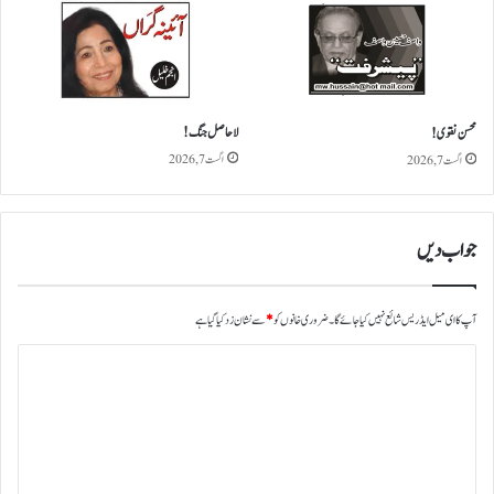
م
ل
ہ
ر
ا
د
لاحاصل جنگ!
محسن نقوی!
ی
اگست 7, 2026
اگست 7, 2026
ا
!
جواب دیں
آپ کا ای میل ایڈریس شائع نہیں کیا جائے گا۔
ضروری خانوں کو
*
سے نشان زد کیا گیا ہے
ت
ب
ص
ر
ہ