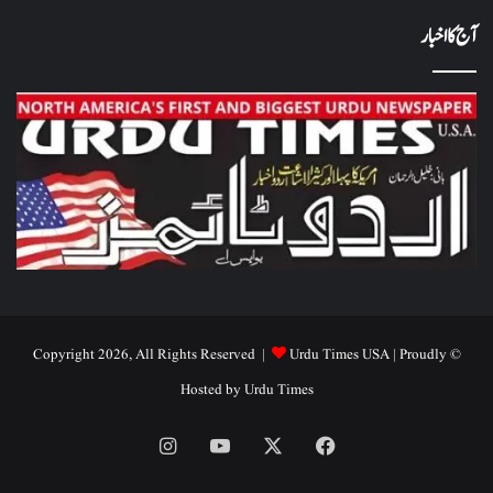
آج کا اخبار
Urdu Times USA
| Proudly
© Copyright 2026, All Rights Reserved |
Hosted by
Urdu Times
Instagram
YouTube
Facebook
X