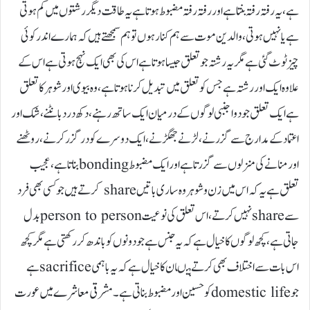
ہے،یہ رفتہ رفتہ بنتا ہے اور رفتہ رفتہ مضبوط ہوتا ہے یہ طاقت دیگر رشتوں میں کم ہوتی
ہے یا نہیں ہوتی،والدین موت سے ہم کنار ہوں تو ہم سمجھتے ہیں کہ ہمارے اندر کوئی
چیز ٹوٹ گئی ہےمگر یہ رشتہ جو تعلق جیسا ہوتا ہے اس کی بھی ایک نہج ہوتی ہے اس کے
علاوہ ایک اور رشتہ ہے جس کو تعلق میں تبدیل کرنا ہوتا ہے،وہ بیوی اور شوہرکا تعلق
ہے ایک تعلق جو دو اجنبی لوگوں کے درمیان ایک ساتھ رہنے،دکھ درد بانٹنے، شک اور
اعتماد کے مدارج سے گزرنے،لڑنے جھگڑنے، ایک دوسرے کو درگزر کرنے،روٹھنے
اور منانے کی منزلوں سے گزرتا ہے اور ایک مضبوط bondingبناتا ہے،عجیب
تعلق ہے یہ کہ اس میں زن و شوہر وہ ساری باتیںshare کرتے ہیں جو کسی بھی فرد
سے shareنہیں کرتے،اس تعلق کی نوعیت person to personبدل
جاتی ہے، کچھ لوگوں کا خیال ہے کہ یہ جنس ہے جو دونوں کو باندھ کر رکھتی ہے مگر کچھ
اس بات سے اختلاف بھی کرتے ہیںان کا خیال ہے کہ یہ باہمی sacrificeہے
جو domestic lifeکو حسین اور مضبوط بناتی ہے۔مشرقی معاشرے میں عورت