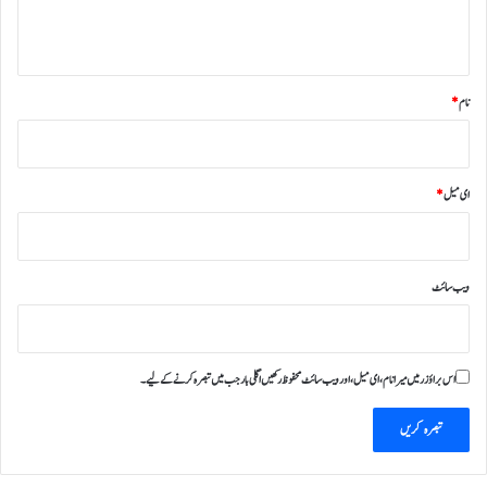
*
نام
*
ای میل
*
ویب‌ سائٹ
اس براؤزر میں میرا نام، ای میل، اور ویب سائٹ محفوظ رکھیں اگلی بار جب میں تبصرہ کرنے کےلیے۔