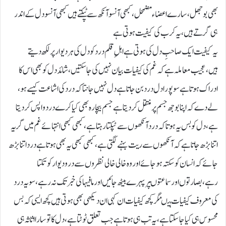
بھی بوجھل،سارے اعضاء مضمحل،کبھی آنسو آنکھ سے ٹپکتے ہیں کبھی آنسو دل کے اندر
ہی گرتے ہیں،یہ کرب کی کیفیت ہوتی ہے
یہ کیفیت ایک صاحبِ دل کی ہوتی ہے اہلِ قلم درد کو دل کی ہر دیوار پر لکھ دیتے
ہیں،عجیب معاملہ ہے کہ غم کی کیفیات بیان نہیں کی جا سکتیں،شائد دل کو بھی اس کا
ادراک ہوتا ہے سو پورا دل درد بن جاتا ہے دل نہیں جانتا کہ درد کی اشاعت کیسے ہو،
لے دے کہ اپنا بوجھ جسم پر منتقل کر دیتا ہے جسم بیچارہ بھی کیا کرے درد واپس کر دیتا
ہے،دل کو بس یہ ہوتا کہ درد آنکھوں سے ٹپکتا رہتا ہے،کبھی کبھی انتہائے غم میں گریہ
اتنا بڑھ جاتا ہے کہ آنکھوں سے ریت بہنےلگتی ہے،کبھی کبھی یہ بھی ہوتا ہے درد اتنا بڑھ
جائے کہ انسان کو سکتہ ہو جائے اور وہ خالی خالی نظروں سے در و دیوار کو تکتا
رہے،بصارتوں اور سماعتوںپر پہرے بیٹھ جائیں اور ما فیہا کی خبر تک نہ رہے،سو یہ درد
کی معروف کیفیات ہیںمگر کچھ کیفیات ان کہی ان دیکھی بھی ہوتی ہیں کچھ ایسی کہ بس
محسوس ہی کیا جا سکتا ہے،یہ تب ہی ہوتا ہے جب تعلق ٹوٹتا ہے،دل کا تو سارا اثاثہ ہی