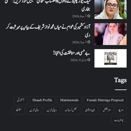
فیک نیوز پھیلانے والوں کا احتساب صحافتی تنظیمیں خود کریں: عظمیٰ
بخاری
اگست 6, 2026
آزاد کشمیر کی عوام نے میاں محمد نواز شریف کے بیانیہ پر مہر ثبت کر
دی
اگست 3, 2026
بے حسی اور منافقت کی انتہا !
جولائی 31, 2026
Tags
Female Marriage Proposal
Matrimonials
Shaadi Profile
آتشزدگی
امریکا
انٹرنیشنل
بین الاقوامی
جھلس کر ہلاک
دنیا کی خبریں
عالمی خبریں
میکسیکو
یو ایس اے