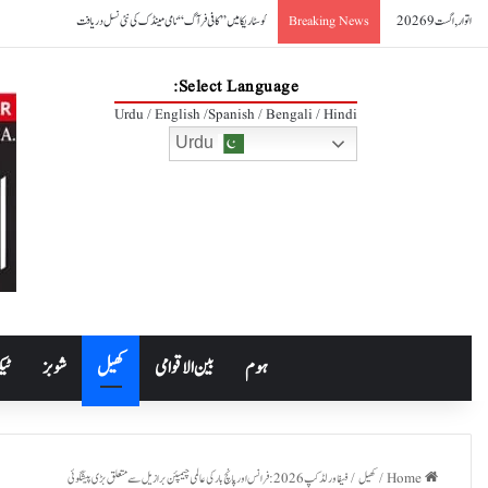
اتوار, اگست 9 2026
کوسٹا ریکا میں ’’کافی فرآگ‘‘ نامی مینڈک کی نئی نسل دریافت
Breaking News
Select Language:
Urdu / English /Spanish / Bengali / Hindi
Urdu
ہوم
بین الاقوامی
کھیل
شوبز
ٹیک
Home
/
کھیل
/
فیفا ورلڈکپ 2026: فرانس اور پانچ بار کی عالمی چیمپئن برازیل سے متعلق بڑی پیشگوئی