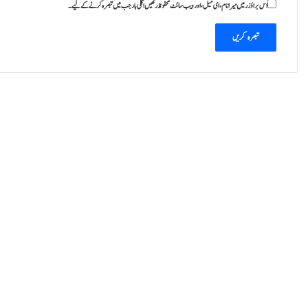
اس براؤزر میں میرا نام، ای میل، اور ویب سائٹ محفوظ رکھیں اگلی بار جب میں تبصرہ کرنے کےلیے۔