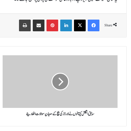
Print
Share via Email
Pinterest
LinkedIn
X
Facebook
Share
س
ا
ب
ق
ا
ن
گ
ل
ش
ک
سابق انگلش کپتانوں نے لارڈز کی پچ کے معیار پر سوالات اٹھا دئیے
پ
ت