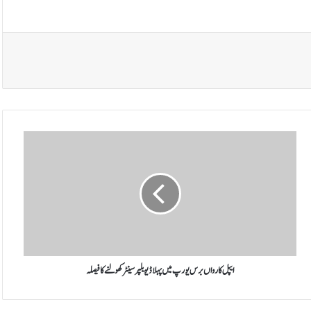
ا
ی
پ
ل
ک
ا
ر
و
ا
ں
ایپل کا رواں برس یورپ میں پہلا ڈیویلپر سینٹر کھولنے کا فیصلہ
ب
ر