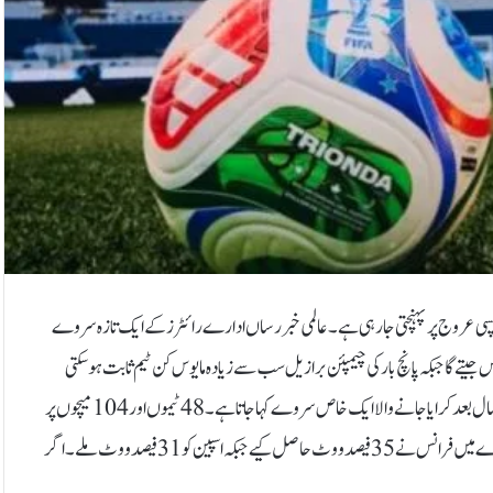
شائقین کی دلچسپی عروج پر پہنچتی جارہی ہے۔عالمی خبر رساں ادارے رائٹرز کے ایک تازہ سروے
202 کے فیفا ورلڈ کپ کی ٹرافی فرانس جیتے گا جبکہ پانچ بار کی چیمپئن برازیل سب سے زیادہ مایوس کن ٹیم ثابت ہو سکتی
ہے۔160 ماہرین نے دنیا کے مختلف خطوں سے اس رائے میں حصہ لیا جسے ہر چار سال بعد کرایا جانے والا ایک خاص سروے کہا جاتا ہے۔48 ٹیموں اور 104 میچوں پر
مشتمل یہ ٹورنامنٹ پہلی بار تین ممالک امریکا، کینیڈا اور میکسیکو میں منعقد ہو گا۔سروے میں فرانس نے 35 فیصد ووٹ حاصل کیے جبکہ اسپین کو 31 فیصد ووٹ ملے۔ اگر