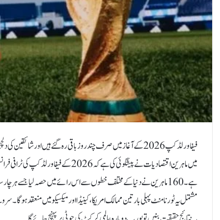
فیفا ورلڈکپ 2026 کے آغاز میں صرف چند روز باقی رہ گئے ہیں اور 
میں ماہرین اقتصادیات نے پیشگوئی کی ہے کہ 6
یہ نتائج حقیقت بنیں تو یورپ دوبارہ عالمی کرکٹ کی چوٹی پر پہنچ جائے گا۔