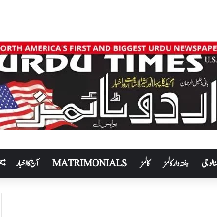
نالوجی
ہفتہ وار کالمز
کالمز
MATRIMONIALS
آج کا اخبار