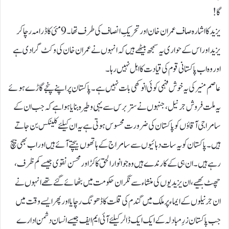
گا!
یزید کا اشارہ صاف عمران خان اور تحریکِ انصاف کی طرف تھا۔ 9 مئی کا ڈرامہ رچاکر
یزید اور اس کے حواری یہ سمجھ بیٹھے ہیں کہ انہوں نے عمران خان کی وکٹ گرادی ہے
اور وہ اب پاکستانی قوم کی قیادت کا اہل نہیں رہا۔
عاصم منیر کی یہ خوش فہمی کوئی انوکھی بات نہیں ہے۔ پاکستان پر اپنے پنجے گاڑے ہوئے
یہ ملت فروش جرنیل، جنہوں نے ستر برس سے یہی وطیرہ بنایا ہوا ہے کہ جب ان کے
سامراجی آقاؤں کو پاکستان کی ضرورت محسوس ہوتی ہے یہ ان کیلئے کلینکس بن جاتے
ہیں۔ پاکستان کو یہ سات دہائیوں سے سامراج کے ہاتھوں بیچتے آئے ہیں اور اب بھی بیچ
رہے ہیں۔ ان ہی کے کارندے ہیں وہ جو انوار الحق کاکڑ اور محسن نقوی جیسے کم ظرف،
چھٹ بھیے، ان یزیدیوں کی منشاء سے نگران حکومت میں بٹھائے گئے تھے انہوں نے
ان جرنیلوں کے ایماء پر ملک میں گندم کی قلت کا ڈھونگ رچایا اور پھر ایسے وقت میں
جب پاکستان زرِ مبادلہ کے ایک ایک ڈالر کیلئے آئی ایم ایف جیسے انسان دشمن ادارے