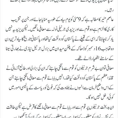
کہ پاکستان پر یزیدی ٹولے حکومت کرتے رہیں اور سامراجی ایجنڈا کو آگے بڑھاتے
رہیں۔
عاصم منیر کا مطالبہ ہے کہ 9 مئی کو یوم سیاہ کے طور پہ منایا جائے اور جن پر تخریب
کاری کا الزام ہے وہ قوم سے اور یزیدی جرنیلی ٹولہ سے معافی مانگیں۔ لیکن یزید یہ نہیں
یاد کرنا چاہتا کہ اسی کے قبیلے نے پاکستان کو دو لخت کیا تھا اور پاکستانی تاریخ کا سیاہ ترین دن
وہ تھا جب 16 دسمبر کو ڈھاکہ کے پلٹن میدان میں بزدل جرنیل نیازی نے بھارتی سینا
کے سامنے ہتھیار ڈالے تھے۔
معافی تو ان بے شرم جرنیلوں کو قوم سے مانگنی چاہئے کہ ان کی بزدلی اور طالع آزمائی نے
قائد اعظم کے پاکستان کو دو لخت کیا تھا۔ انہیں بابائے قوم سے معافی مانگنی چاہئے جن
کے اس واضح فرمان سے انہوں نے بغاوت کی کہ فوج کو ریاست کے پالیسی امور میں
کوئی دخل نہیں ہوگا۔
ان بد بخت جرنیلوں پر قوم سے اور بابائے قوم سے معافی مانگنے کا قرض ہے لیکن طاقت
کے نشہ نے ان کو مغلوب کیا ہوا ہے۔ ایسا مغلوب کیا ہوا ہے کہ ان کی آنکھوں پہ