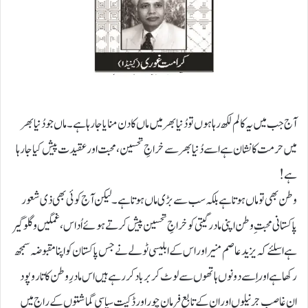
آج جب میں یہ کالم لکھ رہا ہوں تو دُنیا بھر میں ماں کا دن منایا جارہا ہے۔ ماں جو دُنیا بھر
میں حرمت کا نشان ہے اسے دُنیا بھر سے خراجِ تحسین، محبت اور عقیدت پیش کیا جارہا
ہے!
وطن بھی تو ماں ہوتا ہے بلکہ سب سے بڑی ماں ہوتا ہے۔ لیکن آج کوئی بھی ذی شعور
پاکستانی محبتِ وطن اپنی مادر گیتی کو خراجِ تحسین پیش کرتے ہوئے اُداس ، غمگین و گلو گیر
ہے اسلئے کہ یزید عاصم منیر اور اس کے ابلیسی ٹولے نے جس پاکستان کو اپنا مقبوضہ سمجھ
رکھا ہے اوراِسے دونوں ہاتھوں سے لوٹ کر برباد کر رہے ہیں اس مادرِ وطن کا تار و پود
ان غاصب جرنیلوں اور ان کے تابع فرمان چور اور ڈکیت سیاسی گماشتوں کے راج میں