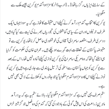
کے سامنے ایڑیاں رگڑ رہا تھا 1۔1 ارب ڈالر کا سڑا ہوا گندم یوکرین جیسے ملک سے
منگوایا ۔
یوکرین کا انتخاب گندم درآمد کرنے کیلئے اس حقیقت کا غماز ہے کہ یہ سودا جہاں ایک
طرف جرنیلوں اور ان کے سیاسی گماشتوں کی تجوریاں بھرنے کی نیت سے کیا گیا وہیں،
دوسری طرف، مقصد سامراجی آقاؤں کی خوشنودی حاصل کرنا تھا۔ یوکرین سے تو
مقبوضہ پاکستان کے تعلقات بہت گہرے ہوچکے ہیں۔ عمران خان کی حکومت کو گرایا
ہی اسلئے گیا تھا کہ وہ امریکی سامراج کی یوکرین نوازی کیلئے آمادہ نہیں تھا۔ اس کے بعد
سے یوکرین کو جہاں پاکستان سے اسلحہ کی ترسیل پابندی سے جاری ہے وہیں یوکرین کو
نوازنے کیلئے اس کا وہ سڑا ہوا گندم منگوایا گیا جو جانوروں کو کھلانے کے لائق بھی نہیں
ہے۔
ستم صرف یہی نہیں ہے کہ سڑا ہوا گندم منگوایا گیا۔ بالائے ستم یہ ہے کہ یہ درآمد
ماہرینِ زراعت کی اس پیش گوئی کے باوجود کی گئی کہ گندم کی وہ فصل جو گزشتہ خزاں