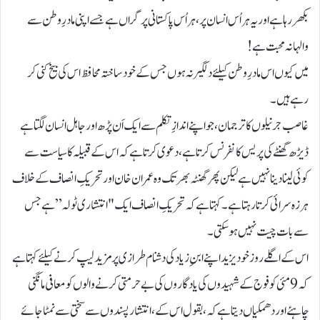
بکھر رہا ہے اور یہ ہراُس انسان پر، ہر اُس پاکستانی پر گراں ہے جسے اپنی مادرِ وطن سے
والہانہ محبت ہے !
میں کیوں اس مادرِ وطن کیلئے دلگیر نہ ہوں جس کے خود ساختہ محافظ اس کی بیخ کنی کر
رہے ہیں۔
غاصب جرنیلوں کا ترجمان ، جو اپنے اندازِ تکلم سے ایک اَن پڑھ اور جاہل انسان لگتا ہے
ڈیڑھ گھنٹے کی پریس کانفرنس کرتا ہے، دعوی کرتا ہے کہ اس کے قبیلہ کا سیاست سے
کوئی لینا دینا نہیں ہے لیکن پھر گھنٹہ بھر تک وہ عمران خان اور تحریکِ انصاف کے خلاف
ہرزہ سرائی کرتا رہتا ہے۔ کہتا ہے کہ تحریکِ انصاف ایک "انتشاری ٹولہ” ہے جس
سے بات چیت نہیں ہوسکتی۔
اس کے اگلے روز خود یزید اپنے ابنِ زیاد کی دشنام طرازی پر مزید لیپ کرنے کیلئے کہتا ہے
کہ 9 مئی کو فوج کے شہیدوں کی یادگاروں کی بے حرمتی کرنے والوں کو معافی مانگنی
چاہئے اور دھمکیاں دیتا ہے کہ، بقول اس کے، انتشار پسندوں سے سختی سے نمٹا جائے