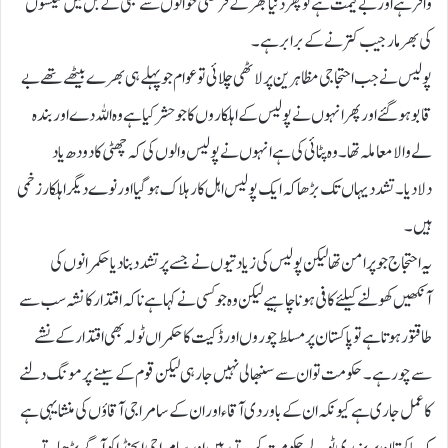
وافر ہے اور بے قیمت ہے تو پھر دنیا بھر کے فرضی حوالوں سے بجلی کے بل میں ٹیکسوں
کی بھرمار جیب کترنے کے برابر ہے۔
پولیس نے جب احتجاجی مظاہرین پر لاٹھی چلائی تو عوام جو پہلے ہی بھرے بیٹھے تھے بے
قابو ہوگئے اور پھر انہوں نے پولیس کے اہلکاروں کا جو حشر کیا ہے وہ اللہ دے اور بندہ
لے والا معاملہ تھا۔ وہ پٹائی کی ہے انہوں نے پولیس والوں کی کہ چھٹی کا دودھ یاد
دلادیا۔ تشدد یہاں تک بڑھا کہ ایک پولیس اہل کار ہلاک ہوگیا اور نوے دیگر اہلکار زخمی
ہیں۔
یہ احتجاج جو پر امن تھا لیکن پولیس کی زیادتیوں نے جسے پر تشدد بنادیا حکمرانوں کی
آنکھیں کھولنے کیلئے کافی ہونا چاہیے لیکن وہ جو کسی نے کہا ہے نا کہ اقتدار کا نشہ سب سے
طاقتور ہوتا ہے تو پاکستان پر مسلط چوروں اور ڈکیت کا حکمراں ٹولہ بھی اقتدار کے نشے
سے چور ہے۔ حکومت تو ان سے سنبھالی نہیں جارہی لیکن قوم کے سینے پر مونگ دلنے
کا عمل جاری ہے کیونکہ ان کے باوردی آقاء اور ان کے سامراجی آقاؤں کی منشا یہی ہے