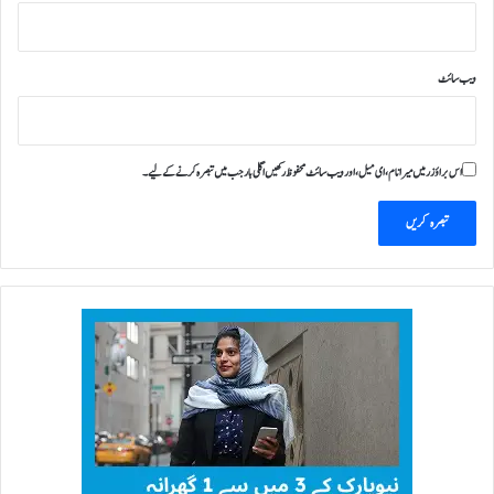
ویب‌ سائٹ
اس براؤزر میں میرا نام، ای میل، اور ویب سائٹ محفوظ رکھیں اگلی بار جب میں تبصرہ کرنے کےلیے۔