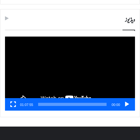
ویڈیوز
ویڈیو
پلیئر
01:07:55
00:00