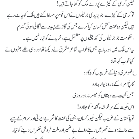
لیکن کرسی کے کیڑے پورے ملک کو کھا جاتے ہیں!
تو کرسی کے کیڑے، جو یزیدی جرنیلوں نے اس قوم پر مسلط کئے ہیں ملک کو چاٹ رہے
ہیں لیکن وہ محنت کش کسان کیا کرے جس کی گاڑھے پسینہ سے اُگائی ہوئی گندم
،حکومت جو جرنیلوں کی کٹھ پتلیوں پر مشتمل ہے، خریدنے کو تیار نہیں ہے۔
یہ اس ملک میں ہورہا ہے جس کا خواب شاعر مشرق نے دیکھا تھا اور وہی تھے جنہوں نے
کیا خوب کہا تھا:
؎اٹھو مری دنیا کے غریبوں کو جگادو
کاخِ امراء کے در و دیوار ہلادو
جس کھیت سے دہقاں کو میسر نہ ہو روزی
اس کھیت کے ہر خوشہء گندم کو جلادو!
تو پاکستان کے غریب لیکن غیور کسان، جن کی محنت کا ثمر بے ایمانی اور حرام کے پیسے
سے بنائے ہوئے قصر میں رہنے والے بے ضمیر اور ملت فروش حکمراں دینے کو تیار