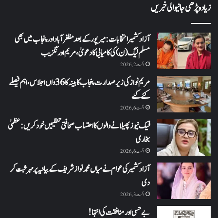
زیادہ پڑھی جانیوالی خبریں
آزاد کشمیر انتخابات: میرپور کے بعد مظفرآباد اور پنجاب میں بھی
مسلم لیگ (ن) کی کامیابی کا دعویٰ، مریم اورنگزیب
اگست 2, 2026
مریم نواز کی زیر صدارت پنجاب کابینہ کا 36واں اجلاس،اہم فیصلے
کئے گئے
اگست 6, 2026
فیک نیوز پھیلانے والوں کا احتساب صحافتی تنظیمیں خود کریں: عظمیٰ
بخاری
اگست 6, 2026
آزاد کشمیر کی عوام نے میاں محمد نواز شریف کے بیانیہ پر مہر ثبت کر
دی
اگست 3, 2026
بے حسی اور منافقت کی انتہا !