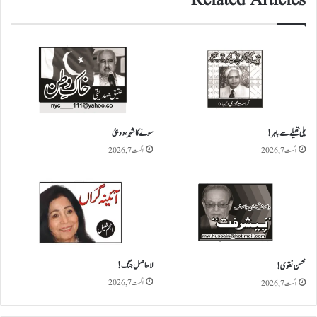
Related Articles
ی
ف
ک
س
ک
س
ک
ے
خ
بلی تھیلے سے باہر!
سونے کا شہر، دوبئی
ل
اگست 7, 2026
اگست 7, 2026
ا
ف
ا
ی
ک
ش
ن
لاحاصل جنگ!
ل
محسن نقوی!
ی
اگست 7, 2026
اگست 7, 2026
ں
گ