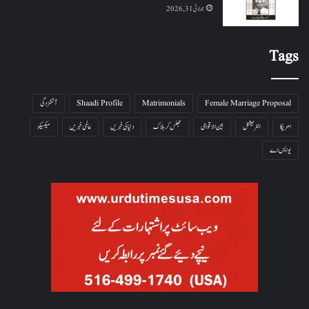
جولائی 31, 2026
Tags
Female Marriage Proposal
Matrimonials
Shaadi Profile
آتشزدگی
امریکا
انٹرنیشنل
بین الاقوامی
جھلس کر ہلاک
دنیا کی خبریں
عالمی خبریں
میکسیکو
یو ایس اے