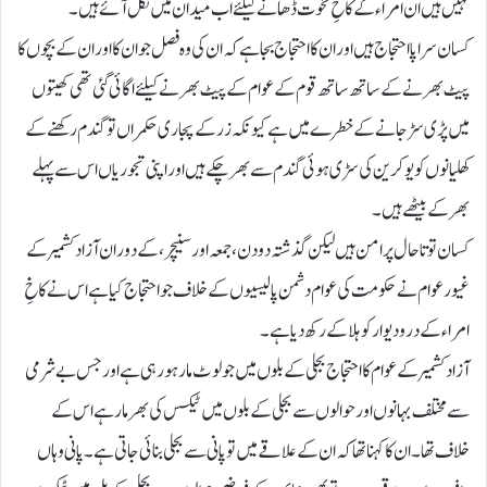
نہیں ہیں ان امراء کے کاخِ نخوت ڈھانے کیلئے اب میدان میں نکل آئے ہیں۔
کسان سراپا احتجاج ہیں اور ان کا احتجاج بجا ہے کہ ان کی وہ فصل جو ان کا اور ان کے بچوں کا
پیٹ بھرنے کے ساتھ ساتھ قوم کے عوام کے پیٹ بھرنے کیلئے اگائی گئی تھی کھیتوں
میں پڑی سڑجانے کے خطرے میں ہے کیونکہ زر کے پجاری حکمراں تو گندم رکھنے کے
کھلیانوں کو یوکرین کی سڑی ہوئی گندم سے بھر چکے ہیں اور اپنی تجوریاں اس سے پہلے
بھر کے بیٹھے ہیں۔
کسان تو تا حال پر امن ہیں لیکن گذشتہ دو دن، جمعہ اور سنیچر ، کے دوران آزاد کشمیر کے
غیورعوام نے حکومت کی عوام دشمن پالیسیوں کے خلاف جو احتجاج کیا ہے اس نے کاخِ
امراء کے درو دیوار کو ہلاکے رکھ دیا ہے۔
آزاد کشمیر کے عوام کا احتجاج بجلی کے بلوں میں جو لوٹ مار ہورہی ہے اور جس بے شرمی
سے مختلف بہانوں اور حوالوں سے بجلی کے بلوں میں ٹیکس کی بھرمار ہے اس کے
خلاف تھا۔ ان کا کہنا تھا کہ ان کے علاقے میں تو پانی سے بجلی بنائی جاتی ہے۔ پانی وہاں