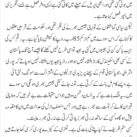
میں بوئی گئی تھی اور ابھی اپریل کے مہینے میں کاٹی گئی ہے ایسی وافر فصل ہے جسے انگریزی
میں بمپر فصل کہا جاتا ہے۔
لیکن سیاسی گماشتوں کے تو اپنی جیبیں بھرنے کی فکر تھی اور حکومت کے قریبی حلقوں
کا کہنا ہے کہ اس سودے میں کم از کم 85 ارب روپے کا کمیشن بنایا گیا ہے۔ یہ رقم کس کی
جیب یا کن کن کی جیبوں میں گئی یہ بھید تو اسی طرح نہیں کھلے گا جیسے آج تک پاکستان
کے کسی بھی اسکینڈل کا راز افشاء نہیں ہوا اور راز یا بھید یوں افشاء نہیں ہوپاتے کہ پوری
اشرافیہ، جو پاکستانی قوم کے سینے پر یزیدی جرنیلوں کے اشتراک سے مونگ دلتی آئی
ہے، ایسے کام مل بانٹ کے کرتی ہے۔ تو نہ جانے کتنی جیبیں بھری ہونگی اس سودے
میں۔ یہ الگ بات ہے کہ یہ انسان دشمن وہ ہیں جو اس حقیقت سے بے خبر ہیں کہ وہ اپنی
قبران کالے کرتوت سے بھر رہے ہیں اور جس منصفِ ازل کی عدالت میں ان کا مقدمہ
پیش ہوگا وہ کسی کے ساتھ نہ رتی بھر زیادتی کرتی ہے نہ رتی بھر رعایت۔
کسی ستم ظریف نے کیا پتے کی بات کی ہے۔ لکڑی کے کیڑے پوری کرسی کھا جاتے ہیں