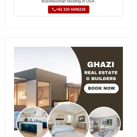
Businessman residing in USA.
+92 320 4408226