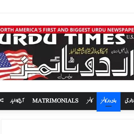
نالوجی
ہفتہ وار کالمز
کالمز
MATRIMONIALS
آج کا اخبار