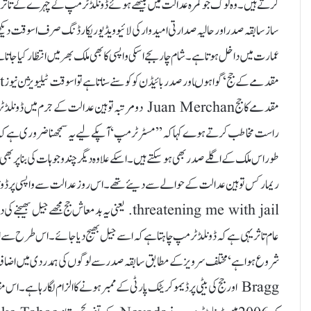
کرتے ہیں۔ وہ لوگ جو کمرہ ٔعدالت میں بیٹھے ہوئے ڈونلڈ ٹرمپ کے چہرے کے تاثرات ا
ساز سابقہ صدر اور حالیہ صدارتی امیدوار کی لائیو ویڈیو ریکارڈنگ صرف اسوقت دیکھت
عمارت میں داخل ہوتا ہے۔ شام چار بجے اسکی واپسی کا بھی ملک بھر میں انتظار کیا جا 
مقدمے کا جج Juan Merchan دو مرتبہ توہین عدالت کے 
راست مخاطب کرتے ہوے کہا کہ ’’ مسٹر ٹرمپ‘ آپکے لیے یہ سمجھنا ضروری ہے کہ آپکو
threatening me with jail. یعنی یہ بدمعاش جج مجھے جیل بھیجنے کی دھمکی دے رہا ہے۔ بعد ازاں اس پوسٹ کو حذف کر دیا گیاتھا ۔