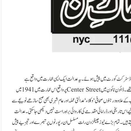
کے ڈسٹرکٹ کورٹ میں پیش ہوئے۔یہ عدالت ایک ایسی عمارت میں واقع ہے
جو 1838 میں بنائی گئی تھی۔ ان دنوں ایک جیل اور پھانسی گھاٹ بھی اسمیں شامل تھے۔ ڈائون ٹائون میں Center Streetپر واقع اس عمارت میں 1941 میں
کے علاوہ درجنوں صحافی‘ وکلاء ‘ عدالتی عملہ اور عام شہری بھی صبح ساڑھے نو بجے سے
 اس تاریخی اور ڈرامائی مقدمے کی کاروائی براہ راست نہیں دیکھی جا سکتی۔ عدالت
تے ہیں۔ تمام بڑے نیوز چینلز دن رات مسلسل ان رپورٹوں پر تبصرے اور تجزیے پیش