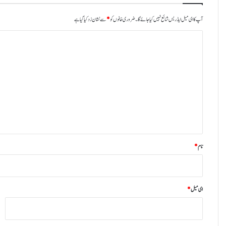
آپ کا ای میل ایڈریس شائع نہیں کیا جائے گا۔
ضروری خانوں کو
*
سے نشان زد کیا گیا ہے
ت
ب
ص
ر
ہ
*
نام
*
ای میل
*