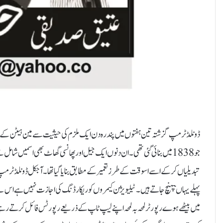
ڈونلڈ ٹرمپ گزشتہ تین ہفتوں میں پندرہ دن ایک ملزم کی حیثیت سے مین ہیٹن 
تبدیلیاں کر کے اسے اسوقت کے طرز تعمیر کے مطابق بنایا گیا تھا۔ آجکل ڈونلڈ ٹرمپ 
پہلے یہاںپہنچ جاتے ہیں۔ ٹیلیویژ ن کیمروں کو ریکارڈنگ کی اجازت نہیں ہے اس لیے
میں بیٹھے ہوے رپورٹر لمحہ بہ لمحہ اپنے لیپ ٹاپ کے ذریعے رپورٹس فائل کرتے رہ