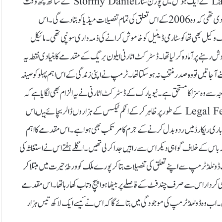
کہ2006 میں ڈونلڈ ٹرمپ نے Nevada کے تفریحی مقام Lake Tahoe کے ایک ہوٹل میں پورن سٹار Stormy Daniel کے ساتھ کچھ وقت
گزارا تھا۔ اسکے بعد 2016کی انتخابی مہم کے دوران اس خاتون نے ٹرمپ کو دھمکی دی تھی کہ وہ 2006 کے اس تعلق کی تمام تفصیلات میڈیا کو بتا دے گی۔ اس
وکیل بھی تھا کو سٹارمی ڈینیل کو خاموش کرانے کی ذمہ داری سونپی تھی۔ مائیکل
نے پر آمادہ کر لیا تھا۔ ڈسٹرکٹ اٹارنی ایلون بریگ کے مقدمے کا بنیادی نقطہ یہ
منے آ جاتیں تو وہ صدر منتخب نہ ہو سکتا تھا۔ ٹرمپ نے اپنی زندگی کے اس اہم پہلو کو صیغہ
جہ سے وہ سزا کا مستحق ہے۔ نیویارک کے ڈسٹرکٹ اٹارنی نے یہ الزام بھی لگا یا ہے کہ
ڈونلڈ ٹرمپ نے ایک لاکھ تیس ہزار ڈالرکی یہ رقم اپنے کاروباری اخراجات میں Legal Fees کے طور پر ظاہر کر کے انکم ٹیکس کے ہزاروں ڈالر بچا ئے ہیںاس
Falsification Of Business Recor یعنی کاروباری ریکارڈ میں ردو بدل کرنے کے جرم کا مرتکب بھی ہوا ہے۔اس مقدمے کا اہم
لف مقدمے میں اپنے سابقہ باس کے خلاف گواہی دیکر اس سے راہیں جدا کر لی تھیں۔ اگلے ہفتے اس نے استغاثہ کی
نلڈ ٹرمپ سے اپنے تعلق کی تفصیلات بتا کر پورے ملک کو ورطۂ حیرت میں مبتلا کر
رکزی کردار اس سے صرف چند فٹ کے فاصلے پر بیٹھا ہوا پیچ و تاب کھا رہا تھا۔ اس مقدمے
یں ۔اب وہ ڈونلڈ ٹرمپ کی موجودگی میں بتائے گا کہ اس نے کیسے ایک لاکھ تیس ہزار