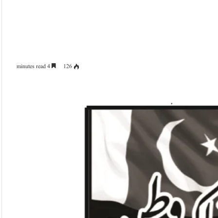
4 minutes read
126