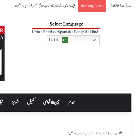
جمعہ, اگست 7 2026
فیک نیوز پھیلانے والوں کا احتساب صحافتی تنظیمیں خود کریں: عظمیٰ بخاری
Breaking News
Select Language:
Urdu / English /Spanish / Bengali / Hindi
Urdu
ہوم
بین الاقوامی
کھیل
شوبز
ٹیک
Home
/
ہفتہ وار کالمز
/
ٹرمپ‘ عدالت اور جیل!