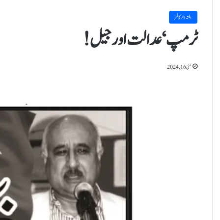
ہفتہ وار کالمز
ٹرمپ‘ عدالت اور جیل!
مئی 16, 2024