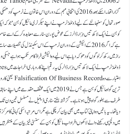
صورتحال کو سنبھالنے کے لیے ڈونلڈ ٹرمپ نے اپنے سیکرٹری مائیکل کوہن‘ جو کہ ایک 
کوہن نے ایک لاکھ تیس ہزار ڈالر زکے عوض پورن سٹار سے معاہدہ کر کے اسے خاموش رہ
ہے کہ اگر 2016 کے الیکشن کے دوران ٹرمپ کے اس سکینڈل کی تفصیلات سا
راز میں رکھ کر لوگوں کو دھوکہ دیا ہے اس لیے وہ الیکشن فراڈ کا مرتکب ہوا ہے جسکی و
اعتبار سے وہ d
ترین گواہ مائیکل کوہن ہے جس نے 2019 میں ایک مخت
طرف سے بطور گواہ پیش ہونا ہے۔ گزشتہ ہفتے سٹارمی ڈینیل نے مسلسل تین دن تک ڈو
دیا تھا۔ یہ باتیں وہ اپنی کتاب میں بھی بیان کر چکی ہے مگر اس مرتبہ اسکی کہانی کا م
میں دلچسپی رکھنے والے لاکھوں افراد اب مائیکل کوہن کے سنسنی خیز بیان کے منتظر ہ
ڈالرز اپنی جیب سے دیکر بعد میں ڈونلڈ ٹرمپ سے وصول کیے تھے۔