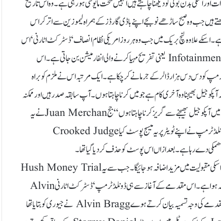
ور اسکی بدن بولی کو دیکھنا چاہتے ہیں انہیں سخت مایوسی ہو رہی ہے۔ وہ اس تاریخ
ے ہیں جب وہ صبح ساڑھے نو بجے اپنے باڈی گارڈز کے ہمراہ لیمو زین سے اتر کر اس
تا ہے۔ اسکے علاوہ لنچ بریک میں جب وہ ہر روز امریکی نظام انصاف‘ ڈسٹرکٹ اٹارنی‘ اس
مقدمے کے جج ‘ گواہوںاور صدر بائیڈن کو کوسنے سناتا ہے تو اسوقت ٹیلیویژن نیوز Infotainment یعنی تفریح مہیا کرنے والی انفارمیشن بن جاتی ہے۔ اس
جرم میں ڈونلڈ ٹرمپ کو دس دس ہزار ڈالر کے جرمانے کر چکا ہے۔ ایک مرتبہ اس نے ملزم کو براہ
 جیل بھیجنا وہ آخری کام ہے جو میں کرنا چاہتا ہوں۔ آپ سابقہ صدر ہیں اور ممکنہ
طور اس ملک کے اگلے صدر بھی ہو سکتے ہیں۔ اسکے علاوہ دیگر چند وجوہات کی بنا پر بھی میں آپکو جیل بھیجنے سے گریز کر نا چاہتا ہوں‘‘ جج Juan Merchanنے یہ
ریمارکس توہین عدالت کے حوالے سے دیئے تھے۔ اس روز عدالت سے واپسی پر ڈونلڈ ٹرمپ نے اپنے ٹویٹر پر یہ میسج پوسٹ کیاCrooked Judge
عام تاثر یہی ہے کہ ڈونلڈ ٹرمپ چاہتا ہے کہ اسے جیل بھیج دیا جائے۔ اس طرح سے اسکی مقبولیت میں مزید اضافہ ہو جائیگا۔ جب سے یہ Hush Money Trial
شروع ہوا ہے ‘ مختلف سرویز کے مطابق سابقہ صدر سے لوگوں کی ہمدردی میں اضافہ ہو اہے۔ اس مقدمے کے آغاز سے ہی ڈونلڈ ٹرمپ ‘ ڈسٹرکٹ اٹارنی Alvin
Bragg اور جج کی بیٹی پر ڈیمو کریٹک پارٹی کے ممبر ہونے کا الزام لگا رہا ہے۔ اس مقدمے کی وجہ تسمیہ بیان کرتے ہوے Alvin Bragg نے جیوری کو بتایا تھا