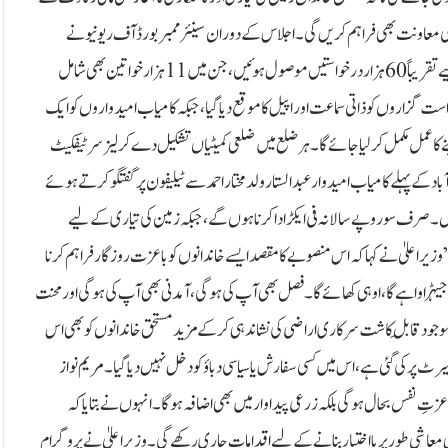
یکی معاونت بھی فراہم کریں گی۔اجلاس کے دوران سینئر ممبر بورڈ آف ریونیو نے
وزیراعلیٰ کو بریفنگ دیتے ہوئے بتایا کہ 22 اپریل کو شروع کیے گئے پروگرام کے لیے تقریباً 60 ہزار درخواستیں موصول ہوئیں، جن میں 11 ہزار خواتین بھی شامل
ی گئی، تمام درخواست گزاروں کو ذاتی سماعت اور اپیل کا موقع دیا گیا، جبکہ کامیاب امیدواروں کو ایک
گے اور 31 جولائی تک اراضی کا قبضہ دینے کا عمل مکمل کر لیا جائے گا۔ ہر ضلع میں ضلعی کمیٹیاں تشکیل دے کر لیز سرٹیفکیٹ
 کے پہلے کامیاب امیدوار عبدالستار ولد مختار احمد سے ٹیلیفون پر گفتگو کرتے ہوئے
ں۔ صرف سو روپے سالانہ فی ایکڑ ادا کرنا ہوں گے، جبکہ زمین کی تیاری کے لیے
یراعلیٰ نے کہا کہ اس منصوبے کا مقصد ایسے خاندانوں کو باعزت روزگار فراہم کرنا
"جیہڑا واہے گا، اوہی کھائے گا۔ فصل بھی آپ کی ہوگی، آمدنی بھی آپ کی ہوگی اور محنت
ں موجود قابلِ کاشت سرکاری اراضی کی نشاندہی کر کے مزید مستحق خاندانوں کو بھی اس
یرٹ پر کی گئی ہے، اس میں کسی سفارش یا سیاسی دباؤ کو دخل نہیں دیا گیا۔مریم نواز
تِ نفس بحال ہوگی بلکہ زرعی پیداوار میں بھی اضافہ ہوگا۔ انہوں نے بتایا کہ
معاشی طور پر بااختیار بنانے کے لیے اقدامات جاری رکھے گی۔وزیراعلیٰ نے پروگرام