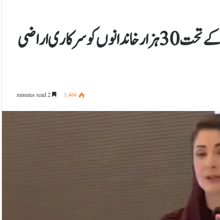
پنجاب میں ’’اپنا کھیت، اپنا روزگار‘‘ پروگرام کے تحت 30 ہزار خاندانوں کو سرکاری اراضی
2 minutes read
1,466