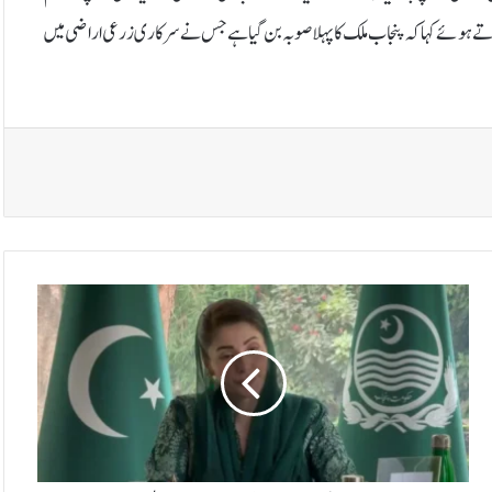
کرتے ہوئے کہا کہ پنجاب ملک کا پہلا صوبہ بن گیا ہے جس نے سرکاری زرعی اراضی میں
پ
ن
ج
ا
ب
ک
ے
س
ر