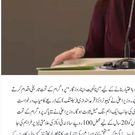
اختیار بنانے کے لیے ’’اپنا کھیت، اپنا روزگار‘‘ پروگرام کے تحت تاریخی اقدام کرتے
یے۔ وزیراعلیٰ نے کمپیوٹرائزڈ قرعہ اندازی (بیلٹنگ) کے ذریعے کامیاب درخواست
شحالی کی جانب ایک اہم سنگ میل ثابت ہوگا۔وزیراعلیٰ نے بتایا کہ پروگرام کے تحت
تقریباً ایک لاکھ 21 ہزار ایکڑ قابلِ کاشت سرکاری اراضی 30 ہزار بے زمین خاندانوں کو 20 سال کے لیے محض 100 روپے سالانہ فی ایکڑ کی علامتی لیز پر فراہم کی جا
 لیے 50 ہزار روپے مالی معاونت بھی دی جائے گی تاکہ مستحق خاندان زمین کی تیاری اور کاشتکاری کا آغاز کسی مالی رکاوٹ کے