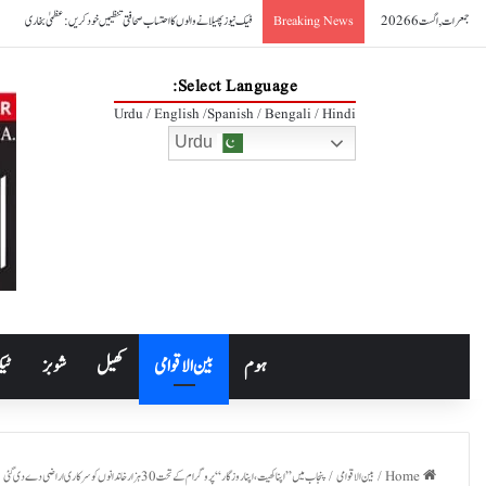
جمعرات, اگست 6 2026
فیک نیوز پھیلانے والوں کا احتساب صحافتی تنظیمیں خود کریں: عظمیٰ بخاری
Breaking News
Select Language:
Urdu / English /Spanish / Bengali / Hindi
Urdu
ہوم
بین الاقوامی
کھیل
شوبز
ٹیک
Home
/
بین الاقوامی
/
پنجاب میں ’’اپنا کھیت، اپنا روزگار‘‘ پروگرام کے تحت 30 ہزار خاندانوں کو سرکاری اراضی دے دی گئی