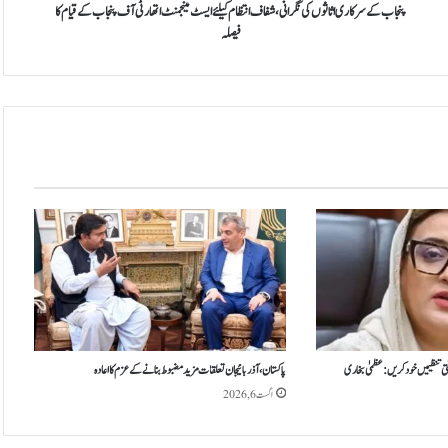
ک
پنجاب کے سرکاری اثاثوں کی نگرانی، شفاف انتظام کیلئے ایسٹ مینجمنٹ اتھارٹی آف پنجاب کے قیام کا
ا
فیصلہ
ر
ی
ا
ث
ا
ث
و
ں
ک
ی
ن
گ
ر
ا
ن
ی
تی تنظیمیں خود کریں: عظمیٰ بخاری
پاکستان، آذربائیجان تعلقات مزید مضبوط بنانے کے عزم کا اعادہ
،
اگست 6, 2026
ش
ف