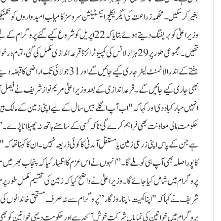
بغیر کر سکیں۔ محکمہ زراعت کی ایگریکلچر ایکسٹینشن سروسز کامیاب امیدواروں کو تکن
تھیں۔ مجموعی طور پر 29 ہزار لاٹس کی کمپیوٹرائزڈ قرعہ اندازی مکمل ک
ہفتے کے اندر الاٹمنٹ لیٹر جاری کیے جائیں 
بھی جاری کیے جائیں گے۔قرعہ اندازی کے بعد وزیراعلیٰ مریم نواز شریف نے فیصل آباد
انہیں مبارکباد دی اور کہا کہ "اب آپ اگلے بیس سال کے لیے اپنی زمین کے مالک ہی
حکومت مالی معاونت بھی فراہم کرے گی تاکہ کسی کے سامنے ہاتھ نہ پھیلانا پڑے۔”وز
ہے جن کے پاس اپنی زرعی زمین یا مستقل آمدنی کا کوئی ذریعہ نہیں۔ ان کا کہنا تھا کہ 
کا پورا صلہ بھی آپ ہی کو ملے گا۔”انہوں نے اس عزم کا اظہار کیا کہ پنجاب بھر می
پروگرام میں شامل کیا جائے گا۔ وزیراعلیٰ نے واضح کیا کہ زمین کی تقسیم مکمل طور پر م
شریف نے کہا کہ "اپنا کھیت، اپنا روزگار” پروگرام سے نہ صرف مستحق خاندانوں کی عز
پروگرام میں خواتین کی نمایاں شرکت خوش آئند ہے اور حکومت دیہی خواتین کو بھی 