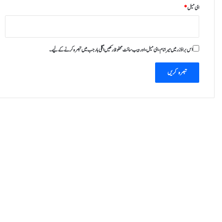
ای میل
*
ں
چ
ھ
و
اس براؤزر میں میرا نام، ای میل، اور ویب سائٹ محفوظ رکھیں اگلی بار جب میں تبصرہ کرنے کےلیے۔
ڑ
ا
ج
ا
ئ
ے
گ
ا
،
ڈ
ی
آ
ئ
ی
ج
ی
آ