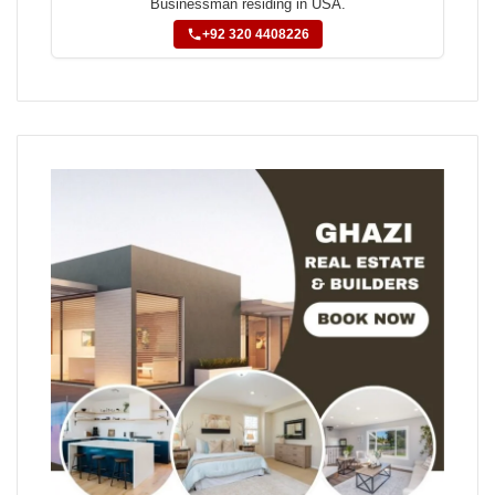
Businessman residing in USA.
+92 320 4408226