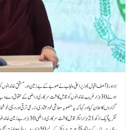
لاہور (آصف اقبال) وزیراعلیٰ پنجاب نے صوبے کے بے زمین اور مستحق خاندانوں کو با
ہوئے 30 ہزار غریب خاندانوں کو قابلِ کاشت سرکاری اراضی کے حقوق دے د
گزاروں کا اعلان کیا اور کہا کہ یہ منصوبہ معاشی خودمختاری، زرعی ترقی اور دیہی خو
رہی ہے۔ اس کے ساتھ پہلی مرتبہ ہر ایکڑ کے