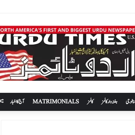
نالوجی
ہفتہ وار کالمز
کالمز
MATRIMONIALS
آج کا اخبار