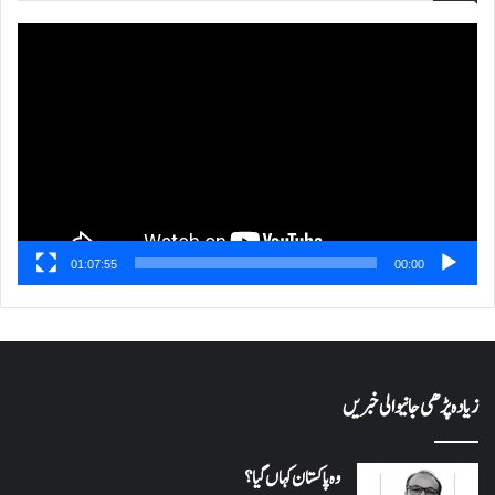
ویڈیو
پلیئر
01:07:55
00:00
زیادہ پڑھی جانیوالی خبریں
وہ پاکستان کہاں گیا؟