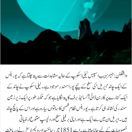
واشنگٹن: جیمز ویب اسپیس ٹیلی اسکوپ کے حالیہ مشاہدات سے پتہ چلتا ہے کہ یورینس
کے ایک چاند ’ایریل‘ کی سطح کے نیچے پورا سمندر موجود ہے۔ٹیلی اسکوپ نے چاند کے
ایک کنارے پر کاربن ڈائی آکسائیڈ برف کا پتہ لگایا ہے جو کہ ممکنہ طور پر ایک زیر زمین
سمندر کی نشاندہی کرتا ہے۔یورینس نظام شمسی کا ساتواں سیارہ ہے اور اس کے پانچ چاند
ہیں۔ ایریل ان میں سے ایک ہے اور اپنی برفیلی سطح اور دلچسپ متنوع ارضیاتی
خصوصیات کے لیے جانا جاتا ہے۔اسے 1851 میں سائنسدان ولیم لاسل نے دریافت