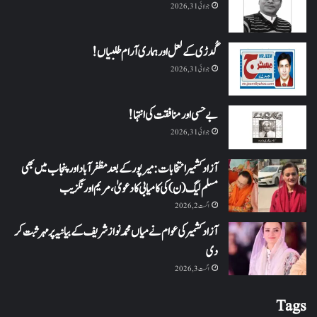
جولائی 31, 2026
گُدڑی کے لعل اور ہماری آرام طلبیاں!
جولائی 31, 2026
بے حسی اور منافقت کی انتہا !
جولائی 31, 2026
آزاد کشمیر انتخابات: میرپور کے بعد مظفرآباد اور پنجاب میں بھی
مسلم لیگ (ن) کی کامیابی کا دعویٰ، مریم اورنگزیب
اگست 2, 2026
آزاد کشمیر کی عوام نے میاں محمد نواز شریف کے بیانیہ پر مہر ثبت کر
دی
اگست 3, 2026
Tags