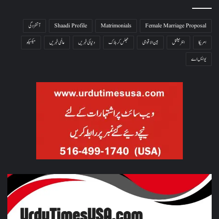
Female Marriage Proposal
Matrimonials
Shaadi Profile
آتشزدگی
امریکا
انٹرنیشنل
بین الاقوامی
جھلس کر ہلاک
دنیا کی خبریں
عالمی خبریں
میکسیکو
یو ایس اے