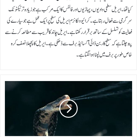
کیا تھا۔ ایریل سطحی وادیوں، پہاڑیوں اور فالٹس کا ایک مرکب ہے جو زیادہ تر ٹیکٹونک
سرگرمی سے فعال رہتا ہے۔کرائیوولکانزم ایریل کی سطح پر ایک عمل ہے جو سیارے کی
فعالیت کو تسلسل کے ساتھ برقرار رکھتا ہے۔ایریل چاند کا قریب سے مطالعہ کرنے سے
پتہ چلتا ہے کہ سطح کاربن ڈائی آکسائیڈ برف سے ڈھکی ہے۔ ایریل کا پچھلا نصف کرہ
خاص طور پر برف میں لپٹا ہوا لگتا ہے۔
خ
و
ن
پ
ت
ل
ا
ک
ر