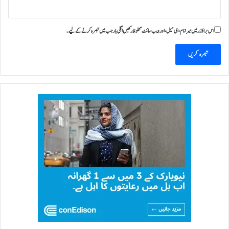
اس براؤزر میں میرا نام، ای میل، اور ویب سائٹ محفوظ رکھیں اگلی بار جب میں تبصرہ کرنے کےلیے۔