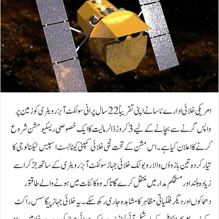
امریکی خلائی ادارے ناسا نے اپنی تقریباً 22 سال پرانی سوئفٹ آبزرویٹری کو زمین پر
واپس گرنے سے بچانے کے لیے 3 کروڑ ڈالر مالیت کا ایک خصوصی ریسکیو مشن شروع
کرنے کا اعلان کیا ہے۔اس مشن کے تحت نجی خلائی کمپنی کیٹالِسٹ اسپیس ٹیکنالوجی کا
تیار کردہ تین بازوؤں والا روبوٹک خلائی جہاز سوئفٹ آبزرویٹری کے ساتھ جڑ کر اسے
زیادہ بلند اور مستحکم مدار میں منتقل کرے گا تاکہ وہ کائنات میں ہونے والے طاقتور
دھماکوں اور دیگر فلکیاتی مظاہر کا مشاہدہ جاری رکھ سکے۔یہ خلائی جہاز پیگاسس راکٹ