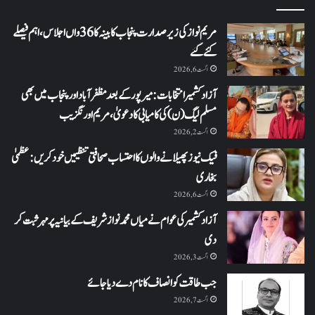
مریم نواز کی زیر صدارت پنجاب کابینہ کا 36واں اجلاس،اہم فیصلے
کئے گئے
اگست 6, 2026
آزاد کشمیر انتخابات: میرپور کے بعد مظفرآباد اور پنجاب میں بھی
مسلم لیگ (ن) کی کامیابی کا دعویٰ، مریم اورنگزیب
اگست 2, 2026
فیک نیوز پھیلانے والوں کا احتساب صحافتی تنظیمیں خود کریں: عظمیٰ
بخاری
اگست 6, 2026
آزاد کشمیر کی عوام نے میاں محمد نواز شریف کے بیانیہ پر مہر ثبت کر
دی
اگست 3, 2026
جب طاقت کو انصاف کا نام دے دیا جائے
اگست 7, 2026