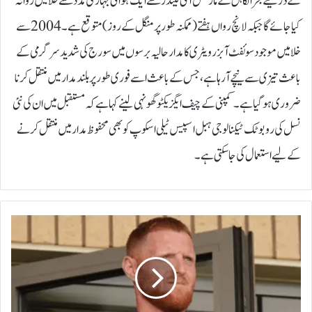
کے ذریعے بحرالکاہل کے مارشل آئی لینڈز سے ایک ہوائی جہاز کی مدد سے خلا میں روانہ
کیا جائے گا جبکہ لانچ رواں ہفتے (ممکنہ طور پر منگل کے روز) متوقع ہے۔2004 سے
خلا میں موجود سوئفٹ آبزرویٹری کا مدار حالیہ برسوں میں سورج کی شدید سرگرمی کے
باعث تیزی سے نیچے آ رہا ہے، جس کے باعث اسے فوری طور پر بلند مدار میں منتقل کرنا
ضروری ہو گیا ہے۔کمپنی کے چیف ایگزیکٹو گھونہی لینے کہا ہے کہ مستقبل میں ان کی نئی
نسل کی روبوٹک ٹیکنالوجی ہبل اسپیس ٹیلی اسکوپ کو بھی محفوظ مدار میں منتقل کرنے
کے لیے استعمال کی جا سکتی ہے۔
ب
ی
ن
ا
س
ٹ
و