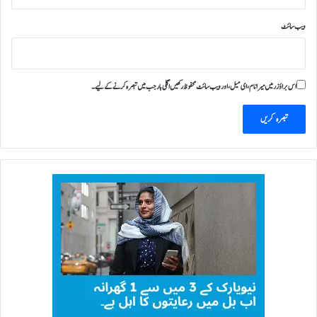
ی
ویب‌ سائٹ
اس براؤزر میں میرا نام، ای میل، اور ویب سائٹ محفوظ رکھیں اگلی بار جب میں تبصرہ کرنے کےلیے۔