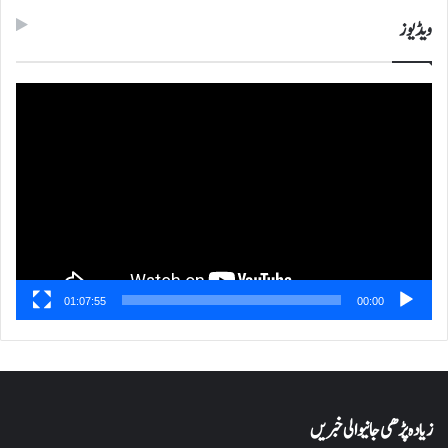
ویڈیوز
ویڈیو
پلیئر
01:07:55
00:00
زیادہ پڑھی جانیوالی خبریں