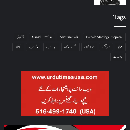
Tags
Female Marriage Proposal
Matrimonials
Shaadi Profile
آتشزدگی
امریکا
انٹرنیشنل
بین الاقوامی
جھلس کر ہلاک
دنیا کی خبریں
عالمی خبریں
میکسیکو
یو ایس اے