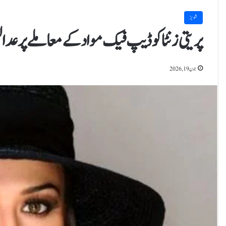
شوبز
پریتی زنٹا کو ڈیپ فیک مواد کے معاملے پر عدالت
جون 19, 2026