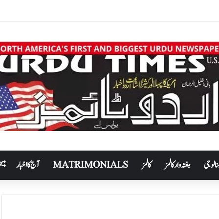
نالوجی
ہفتہ وار کالمز
کالمز
MATRIMONIALS
آج کا اخبار