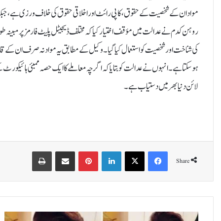
مواد ان کے شخصیت کے حقوق، کاپی رائٹ اور اخلاقی حقوق کی خلاف ورزی ہے، جبکہ ا
روہن کدم نے عدالت میں مؤقف اختیار کیا کہ مختلف ڈیجیٹل پلیٹ فارمز پر مبینہ طور پر
کی شناخت اور شخصیت کو استعمال کیا گیا۔وکیل کے مطابق یہ مواد نہ صرف ان کے قانو
ہو سکتا ہے۔ انہوں نے عدالت کو بتایا کہ اگرچہ معاملے کا ایک حصہ ممبئی ہائیکورٹ کے دا
لائن دنیا بھر میں دستیاب ہے۔
Print
Share via Email
Pinterest
LinkedIn
X
Facebook
Share
س