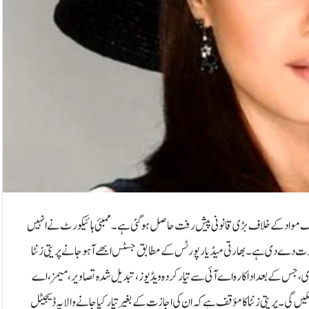
یپ فیک مواد کے خلاف بڑی قانونی پیش رفت حاصل ہوگئی ہے۔ ممبئی ہائیکورٹ نے انہیں
جازت دے دی ہے۔بھارتی میڈیا رپورٹس کے مطابق جسٹس ابھے آہوجا نے پریتی زنٹا
س کے بعد اداکارہ اے آئی سے تیار کردہ ویڈیوز، تبدیل شدہ تصاویر، میمز، اے
 گی۔پریتی زنٹا کا مؤقف ہے کہ ان کی اجازت کے بغیر تیار کیا جانے والا یہ ڈیجیٹل