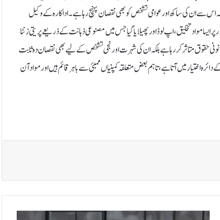
س سے ان کی ساکھ اور عوامی تشخص کو بھی نقصان پہنچ رہا ہے۔اداکارہ کے وکیل
 ایسا مواد تخلیق، اپ لوڈ اور پھیلایا گیا جس میں مصنوعی ذہانت کے ذریعے پریتی زنٹا
نی حقوق متاثر کر رہا ہے بلکہ ان کی شہرت اور نجی تشخص کے لیے بھی نقصان دہ ثابت
ئرہ اختیار میں آتا ہے، تاہم بعض متعلقہ کمپنیاں ممبئی سے باہر قائم ہیں اور مواد آن
گ