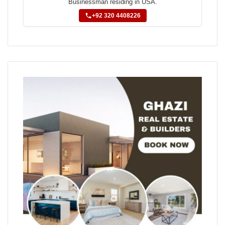
Businessman residing in USA.
+92 320 4408226