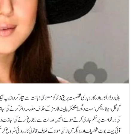
بالی ووڈ اداکارہ اور کاروباری شخصیت پریتی زنٹا کو مصنوعی ذہانت سے تیار کردہ ڈ
گوگل، میٹا، ایکس سمیت دیگر ڈیجیٹل پلیٹ فارمز کے خلاف مقدمہ دائر کرنے کی ا
کی درخواست پر حکم جاری کرتے ہوئے انہیں عدالت سے رجوع کرنے کی اجازت دی، ج
آئی چیٹ بوٹ شخصیات اور دیگر آن لائن مواد کے خلاف قانونی کارروائی شروع کر سکیں