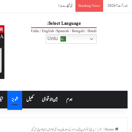
جمعہ, اگست 7 2026
بلی تھیلے سے باہر!
Breaking News
Select Language:
Urdu / English /Spanish / Bengali / Hindi
Urdu
ہوم
بین الاقوامی
کھیل
شوبز
ٹیک
Home
/
شوبز
/
پریتی زنٹا کو ڈیپ فیک مواد کے معاملے پر عدالتی محاذ میں بڑی کامیابی مل گئی