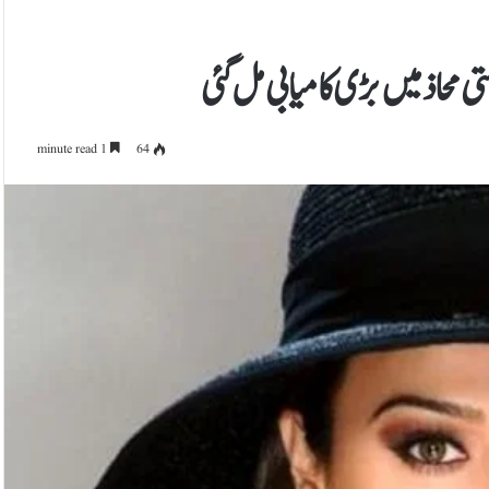
ی محاذ میں بڑی کامیابی مل گئی
1 minute read
64