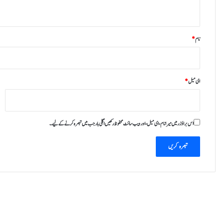
*
نام
*
ای میل
*
اس براؤزر میں میرا نام، ای میل، اور ویب سائٹ محفوظ رکھیں اگلی بار جب میں تبصرہ کرنے کےلیے۔