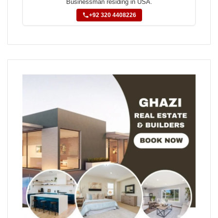
Businessman residing in USA.
+92 320 4408226