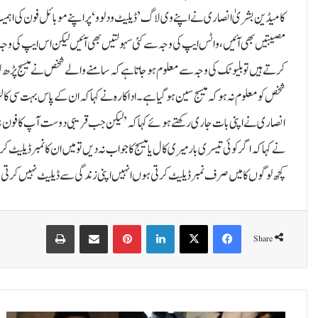
کامیڈین بشریٰ انصاری نے اپنے وی لاگ ’ڈیلیٹ ود لوو‘ پر اپنے موبائل فون کی اہمیت
مصیبتیں بھی آئیں، واٹس ایپ کی وجہ سے کئی سہولتیں بھی آئیں لیکن اس ایپ کی وجہ
کرتے ہیں تو بلیو ٹک کی وجہ سے معلوم ہوجاتا ہے کہ سامنے والے شخص نے میسج پڑھ لیا 
شخص کو معلوم نہ ہو کہ میسج سین ہوگیا ہے۔اداکارہ نے کہا کہ ان کے پاس بہت سی کالز 
انصاری نے اپنی بات جاری رکھتے ہوئے کہا کہ ’لیکن جب قریبی دوست آپ کا فون نہ ا
نے کہا کہ اگر کوئی تیسری بار میری کال یا میسج کا جواب نہ دیں تو میں ان کا نمبر ڈیل
کچھ لوگوں کا میں صرف نمبر ڈیلیٹ کرتی ہوں انہیں اپنی زندگی سے ڈیلیٹ نہیں کرتی
Print
Share via Email
Pinterest
LinkedIn
X
Facebook
Share