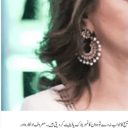
 میسج کا جواب نہ دے تو وہ ان کا نمبر بلاک یا ڈیلیٹ کردیتی ہیں۔معروف اداکارہ اور