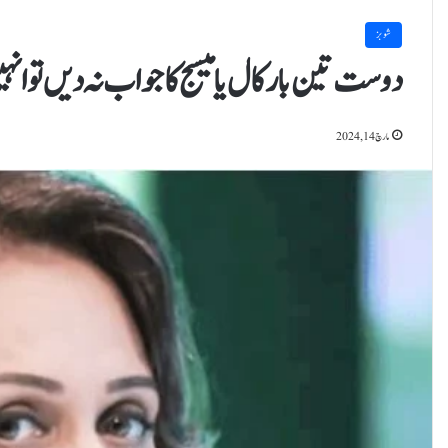
شوبز
دوست تین بار کال یا میسج کا جواب نہ دیں تو 
مارچ 14, 2024