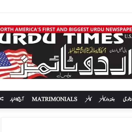
نالوجی
ہفتہ وار کالمز
کالمز
MATRIMONIALS
آج کا اخبار