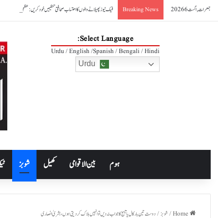
جمعرات, اگست 6 2026
فیک نیوز پھیلانے والوں کا احتساب صحافتی تنظیمیں خود کریں: عظمیٰ بخاری
Breaking News
Select Language:
Urdu / English /Spanish / Bengali / Hindi
Urdu
ہوم
بین الاقوامی
کھیل
شوبز
ٹیک
Home
/
شوبز
/
دوست تین بار کال یا میسج کا جواب نہ دیں تو انہیں بلاک کردیتی ہوں، بشریٰ انصاری