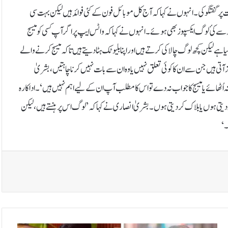
 پر گفتگو کی۔انہوں نے کہا کہ آج کل موبائل فون کے کئی فوائد ہیں لیکن بہت سی
 سے کئ لوگ ایکسپوز بھی ہوئے۔انہوں نے کہا کہ واٹس ایپ پر اگر آپ کسی کو میسج
ہے لیکن کچھ لوگ چالاکی کرتے ہیں اور اپنا بلیو ٹک ہٹا دیتے ہیں تاکہ میسج کرنے والے
آتی ہیں جن سے ان کا کوئی تعلق نہیں یا وہ ان سے بات نہیں کرنا چاہتیں، بشریٰ
ُٹھائے یا میسج کا جواب نہ دے تو اس کا مطلب آپ ان کے لیے اہم نہیں ہیں‘۔اداکارہ
یٹ کردیتی ہوں یا بلاک کردیتی ہوں۔بشریٰ انصاری نے کہا کہ ’لوگ اس پر ہنستے ہیں، لیکن
۔‘