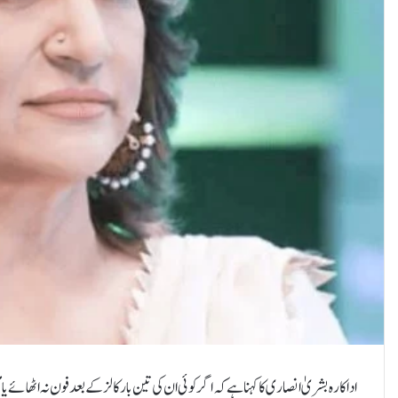
اداکارہ بشریٰ انصاری کا کہنا ہے کہ اگر کوئی ان کی تین بار کالز کے بعد فون نہ اٹھائے یا