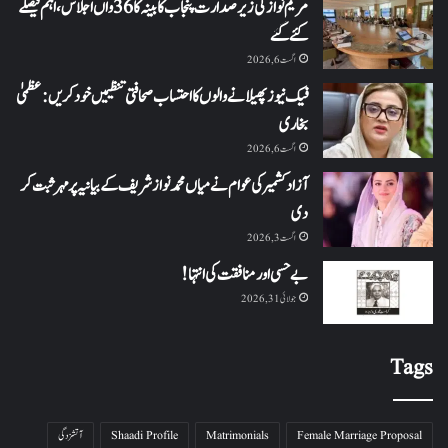
مریم نواز کی زیر صدارت پنجاب کابینہ کا 36واں اجلاس،اہم فیصلے
کئے گئے
اگست 6, 2026
فیک نیوز پھیلانے والوں کا احتساب صحافتی تنظیمیں خود کریں: عظمیٰ
بخاری
اگست 6, 2026
آزاد کشمیر کی عوام نے میاں محمد نواز شریف کے بیانیہ پر مہر ثبت کر
دی
اگست 3, 2026
بے حسی اور منافقت کی انتہا !
جولائی 31, 2026
Tags
Female Marriage Proposal
Matrimonials
Shaadi Profile
آتشزدگی