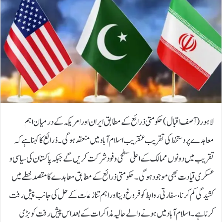
لاہور(آصف اقبال )حکومتی ذرائع کے مطابق ایران اور امریکہ کے درمیان اہم
معاہدے پر دستخط کی تقریب عنقریب اسلام آباد میں منعقد ہوگی۔ ذرائع کا کہنا ہے کہ
تقریب میں دونوں ممالک کے اعلیٰ سطحی وفود شرکت کریں گے جبکہ پاکستان کی سیاسی و
عسکری قیادت بھی موجود ہوگی۔حکومتی ذرائع کے مطابق معاہدے کا مقصد خطے میں
کشیدگی کم کرنا، سفارتی روابط کو فروغ دینا اور اہم تنازعات کے حل کی جانب پیش رفت
کرنا ہے۔ اسلام آباد میں ہونے والے حالیہ مذاکرات کے بعد اس پیش رفت کو بڑی