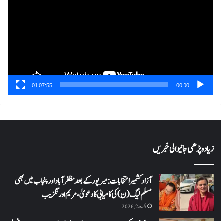
01:07:55
00:00
زیادہ پڑھی جانیوالی خبریں
آزاد کشمیر انتخابات: میرپور کے بعد مظفرآباد اور پنجاب میں بھی
مسلم لیگ (ن) کی کامیابی کا دعویٰ، مریم اورنگزیب
اگست 2, 2026