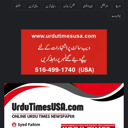
امریکا
انٹرنیشنل
بین الاقوامی
جھلس کر ہلاک
دنیا کی خبریں
عالمی خبریں
میکسیکو
یو ایس اے