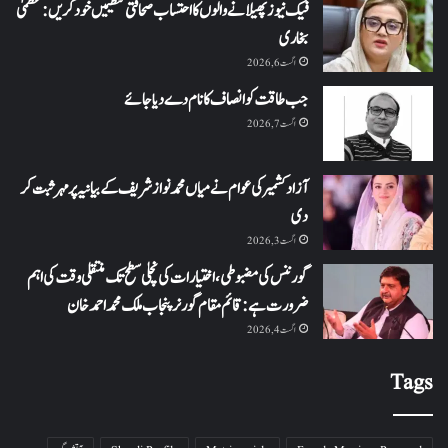
فیک نیوز پھیلانے والوں کا احتساب صحافتی تنظیمیں خود کریں: عظمیٰ
بخاری
اگست 6, 2026
جب طاقت کو انصاف کا نام دے دیا جائے
اگست 7, 2026
آزاد کشمیر کی عوام نے میاں محمد نواز شریف کے بیانیہ پر مہر ثبت کر
دی
اگست 3, 2026
گورننس کی مضبوطی، اختیارات کی نچلی سطح تک منتقلی وقت کی اہم
ضرورت ہے: قائم مقام گورنر پنجاب ملک محمد احمد خان
اگست 4, 2026
Tags