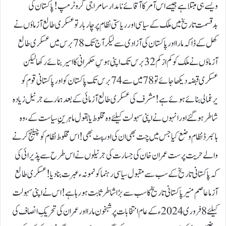
ویسے ہی مبتلا ہے جیسے اس آمر کا آقائے نامدار سامراجی گرو ٹرمپ !پاکستان کی
بدقسمت تاریخ میں ملک کے سیاسی اور ریاستی نظام پر چار بار تو عسکری طالع آزماؤں نے
کھل کے ڈاکہ مارا اور پاکستان کی آزادی سے لیکر آج تک 78 برس میں عسکری طالع
آزماؤں نےملک کو کم از کم 32 برس تک اپنی ہوسِ حکمرانی کا اسیر بنائے رکھا لیکن
عسکری قبضہ دیکھا جائے تو78 میں سے 74 برس تک پاکستان کو اور پاکستانی قوم کو
یرغمالی بنائے ہوئے ہے !مشرف کی عسکری طالع آزمائی کے بعد ہمارےجرنیل زیادہ
شاطر ہوگئے اور انہوں نے اپنی سہولت کیلئے وہ مخلوط یا بقول ماہرینِ سیاست کے، وہ
ہائبرڈ نظام وضع کیا جس میں چت بھی ان کی اور پٹ بھی!اس مخلوط نظام کو چیلنج کرنے
والے حریت پرست عمران خان کی جسارت کی جرنیلوں نے اس طرح سے پذیرائی کی
کہ پاکستانی تاریخ کے سب سے مقبول سیاسی رہنما کو نمونہءعبرت بنادیا!عسکری طالع
آزما عاصم منیر پاکستانی تاریخ کا سب سےبڑا شاطر ثابت ہورہا ہے !اس نے اپنی سہولت
کیلئے8 فروری 2024ء کے عام انتخابات پر شبخون مارا اور عمران کی تحریکِ انصاف کی