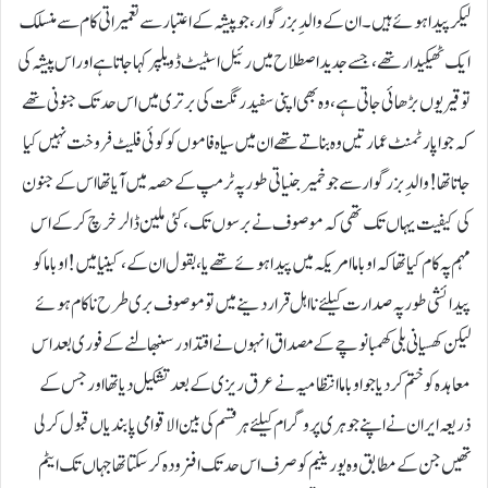
لیکر پیدا ہوئے ہیں۔ ان کے والدِ بزرگوار ، جو پیشہ کے اعتبار سے تعمیراتی کام سے منسلک
ایک ٹھیکیدار تھے، جسے جدید اصطلاح میں رئیل اسٹیٹ ڈویلپر کہا جاتا ہے اور اس پیشہ کی
توقیر یوں بڑھائی جاتی ہے، وہ بھی اپنی سفید رنگت کی برتری میں اس حد تک جنونی تھے
کہ جو اپارٹمنٹ عمارتیں وہ بناتے تھے ان میں سیاہ فاموں کو کوئی فلیٹ فروخت نہیں کیا
جاتا تھا!والدِ بزرگوار سے جو خمیر جنیاتی طور پہ ٹرمپ کے حصہ میں آیا تھااس کے جنون
کی کیفیت یہاں تک تھی کہ موصوف نے برسوں تک، کئی ملین ڈالر خرچ کرکے اس
مہم پہ کام کیا تھا کہ اوباما امریکہ میں پیدا ہوئے تھے یا ، بقول ان کے، کینیا میں !اوباما کو
پیدائشی طور پہ صدارت کیلئے نا اہل قرار دینے میں تو موصوف بری طرح ناکام ہوئے
لیکن کھسیانی بلی کھمبا نوچےکے مصداق انہوں نے اقتدادر سنبھالنے کے فوری بعد اس
معاہدہ کو ختم کردیا جو اوباما انتظامیہ نے عرق ریزی کے بعد تشکیل دیا تھا اور جس کے
ذریعہ ایران نے اپنے جوہری پروگرام کیلئے ہر قسم کی بین الاقوامی پابندیاں قبول کرلی
تھیں جن کے مطابق وہ یورینیم کو صرف اس حد تک افزودہ کرسکتا تھا جہاں تک ایٹم