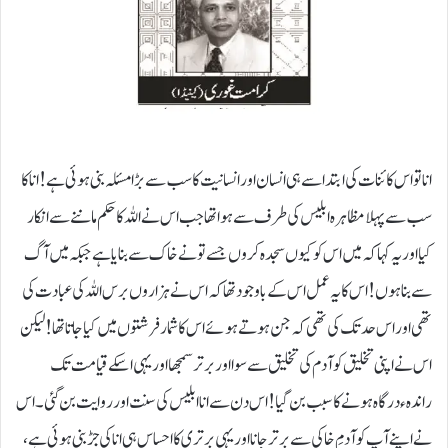
انا تو اس کائنات کی ابتدا سے ہی انسان اور انسانیت کا سب سے بڑا مسئلہ بنی ہوئی ہے !انا کا
سب سے پہلا مظاہرہ ابلیس کی طرف سے ہوا تھا جب اس نے اللہ کا حکم ماننے سے انکار
کیا اور یہ کہا کہ میں اس کو کیوں سجدہ کروں جسے تو نے خاک سے بنایا ہے جبکہ میں آگ
سے بنا ہوں!اس کا یہ عمل اس کے باوجود تھا کہ اس نے ہزاروں برس اللہ کی عبادت کی
تھی اور اس حد تک کی تھی کہ جن ہوتے ہوئے اس کا شمار فرشتوں میں کیا جاتاتھا!لیکن
اس نے اپنی تخلیق کو آدم کی تخلیق سے سوا اور برتر سمجھا اور یہی اسکے قیامت تک
راندہءدرگاہ ہونے کا سبب بن گیا!اس دن سے انا ابلیس کی سنت اور روایت بن گئی۔ اس
نے اپنے آپ کوآدمِ خاکی سے برتر جانا اور یہی برتری کا احساس ہی انا کی جڑ بنی ہوئی ہے،