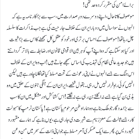
برائے امن کی مقرر کردہ حد تھی!
موصوف کا تاحال، اپنے دوسرے دورِ صدارت میں، سب سے بڑا کارنامہ یہ ہے کہ
انہوں نے سوا سال میں دو بار ایران کے خلاف جارحیت کی ہے جب مذاکرات کا سلسلہ
چل رہا تھا!موصوف کے احساسِ برتری اور خود کو عقلِ کل سمجھنے کا اس سے بڑا ثبوت
اور کیا ہوسکتا ہے کہ وہ اپنے آپ کو ہر بین الاقوامی قانون اور ضابطہ سے بالا تر گردانتے
ہیں جو جدید عالمی نظام کی تہذیب کی اساس سمجھے جاتے ہیں! اب وہ ایران کے خلاف
اس جنگ سے جسے انہوں نے اپنی رعونت کے تحت مسلط کیا تھا نکلنا چاہ رہے ہیں لیکن
انہیں کوئی راہِ فرار نہیں مل رہی۔ بقول شخصے، ایران ان کے جنگی جنون کے حلق میں وہ
ہڈی بن گیا ہے جسے نہ اگلتے بن رہی ہے نہ نگلتے !اس کشاکش اور مشکل میں ان کا سب
سے بڑا مدد گار جو ملک بنا ہے وہ ہمارا وطنِ مرحوم پاکستان ہے !پاکستان ٹرمپ کا سہولت
کار، جسے ثالث کے معزز نام سے شہرت دی جارہی ہے، یوں بنا ہے کہ ہمارے مقہور و
مجبور دیس پر پھر سے ایک عسکری آمر مسلط ہے جو اپنی ذات کے سحر میں من و عن