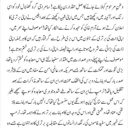
وطنِ مرحوم کہلائے جانے کا اصل حقدار بن چکا ہے!سامراجی گرو گھنٹال خود کو اسی
رنگ اور آئینہ میں دیکھتے ہیں جس میں اپنی شبیہ دیکھنےکے بعد ابلیس نے اپنی برتری کا
اعلان کرتے ہوئے آدمِ خاکی کو سجدہ کرنے سے انکار کیا تھا!موصوف اپنے سحر میں،
اپنی ذات کی برتری کے جنون میں اس بری طرح سے گرفتار ہیں کہ ان کا ہر جملہ اپنی
ذات کی بڑائی سے شروع ہوتا ہے اور اپنے فیصلہ، اپنی رائے کی برتری پر ختم ہوتا ہے !
موصوف نے اپنے پہلے دورِ صدارت میں اقتدار سنبھالتے ہی اس معاہدہ کو ختم کردیا تھا،
بڑی نخوت اور تمکنت کے ساتھ جسے امریکہ اور عالمی امن کے مفاد میں ان کے پیشرو،
صدر بارک اوباما نے دو برس کی انتھک محنت اور ایران کے ساتھ مذاکرات کے بعد
تشکیل دیا تھا!ٹرمپ نے ایران کے ساتھ طے شدہ جوہری معاہدہ کو سوچے سمجھے بغیر
کہ اس عمل سے نتائج کیا پیدا ہونگے یوں منسوخ کیا تھا کہ انہیں بارک اوباما سے چڑ
تھی، عناد تھا، دشمنی تھی اور اس کی وجہ ان کا اوباما سے برتر ہونے کا واہمہ تھا۔ٹرمپ
کے خمیر میں سفید فاموں کی رنگدار انسانوں کے مقابلہ پر برتری کا وہ جنون ہے جسے وہ