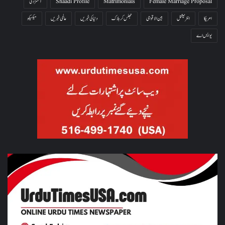
Female Marriage Proposal
Matrimonials
Shaadi Profile
آتشزدگی
امریکا
انٹرنیشنل
بین الاقوامی
جھلس کر ہلاک
دنیا کی خبریں
عالمی خبریں
میکسیکو
یو ایس اے