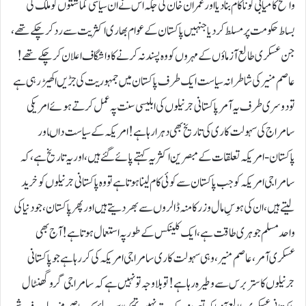
واضح کامیابی کو ناکام بنادیا اور عمران خان کی جگہ اس نے ان سیاسی گماشتوں کو ملک کی
بساط حکومت پر مسلط کردیا جنہیں پاکستان کے عوام بھاری اکثریت سے رد کرچکے تھے،
جن عسکری طالع آزماؤں کےمہروں کووہ پسند نہ کرنے کا واشگاف اعلان کرچکے تھے !
عاصم منیر کی شاطرانہ سیاست ایک طرف پاکستان میں جمہوریت کی جڑیں اکھیڑ رہی ہے
تو دوسری طرف یہ آمر پاکستانی جرنیلوں کی ابلیسی سنت پہ عمل کرتے ہوئے امریکی
سامراج کی سہولت کاری کی تاریخ بھی دہرا رہا ہے!امریکہ کے سیاست داںاور
پاکستان-امریکہ تعلقات کے مبصرین اکثریہ کہتے پائے گئے ہیں، اور یہ تاریخ ہے، کہ
سامراجی امریکہ کو جب پاکستان سے کوئی کام لینا ہوتا ہے تو وہ پاکستانی جرنیلوں کو خرید
لیتے ہیں، ان کی ہوسِ مال و زر کا منہ ڈالروں سے بھر دیتے ہیں اور پھر پاکستان، جو دنیا کی
واحد مسلم جوہری طاقت ہے، ایک کلینکس کے طور پہ استعمال ہوتا ہے !آج بھی
عسکری آمر، عاصم منیر، وہی سہولت کاری سامراجی امریکہ کی کر رہا ہے جو پاکستانی
جرنیلوں کا ستر برس سے وطیرہ رہا ہے !تو بلا وجہ تو نہیں ہے کہ سامراجی گرو گھنٹال