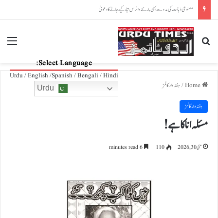
اسٹار فٹبالر لیونل میسی کے والد 68 برس کی عمر میں انتقال کر گئے
nu
Search for
Select Language:
Urdu / English /Spanish / Bengali / Hindi
Home
/
ہفتہ وار کالمز
Urdu
ہفتہ وار کالمز
مسئلہ انا کا ہے !
مئی 30, 2026
110
6 minutes read