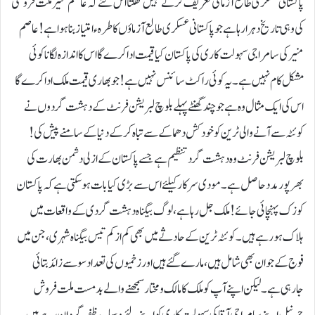
پاکستانی عسکری طالع آزما کی تعریف کرتے نہیں تھکتا اس لئےکہ عاصم منیر ملت فروشی
کی وہی تاریخ دہرا رہا ہے جو پاکستانی عسکری طالع آزماؤں کا طرہء امتیاز بنا ہوا ہے !عاصم
منیر کی سامراجی سہولت کاری کی پاکستان کیا قیمت ادا کرے گا اس کا اندازہ لگانا کوئی
مشکل کام نہیں ہے۔ یہ کوئی راکٹ سائنس نہیں ہے !جو بھاری قیمت ملک ادا کرے گا
اس کی ایک مثال وہ ہے جو چند گھنٹےپہلے بلوچ لبریشن فرنٹ کے دہشت گردوں نے
کوئٹہ سے آنے والی ٹرین کو خود کش دھماکے سے تباہ کرکے دنیا کے سامنے پیش کی!
بلوچ لبریشن فرنٹ وہ دہشت گرد تنظیم ہے جسے پاکستان کے ازلی دشمن بھارت کی
بھرپور مدد حاصل ہے۔ مودی سرکار کیلئے اس سے بڑی کیا بات ہوسکتی ہے کہ پاکستان
کو زک پہنچائی جائے!ملک جل رہا ہے، لوگ بیگناہ دہشت گردی کے واقعات میں
ہلاک ہورہے ہیں۔ کوئٹہ ٹرین کے حادثے میں بھی کم از کم تیس بیگناہ شہری، جن میں
فوج کے جوان بھی شامل ہیں، مارے گئے ہیں اور زخمیوں کی تعداد سو سے زائد بتائی
جارہی ہے۔لیکن اپنےآپ کو ملک کا مالک و مختار سمجھنے والے بدمست ملت فروش