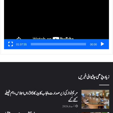
01:07:55
00:00
زیادہ پڑھی جانیوالی خبریں
مریم نواز کی زیر صدارت پنجاب کابینہ کا 36واں اجلاس،اہم فیصلے
کئے گئے
اگست 6, 2026