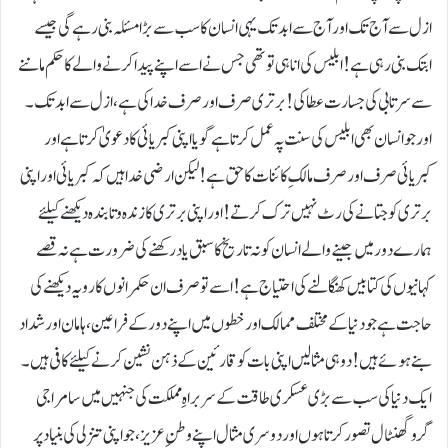
ازل سے آج تک اور آج سے ابد تک یہی انسان کا سب سے بڑا مسئلہ بنی رہے گی جیسے
ابتک بنی رہی ہے !ابلیس کی انا ہی تو تھی جس نے اسے اپنے پیدا کرنے والے کا حکم ماننے
سے سرتابی کی جسارت عطا کی!برتری صرف اور صرف خدا کی ہے، ازل سے ابد تک۔
اور جو انسان بھی ابلیس کی سنت پہ عمل کرتا ہے گویا اپنی کبریائی کا دعویٰ کرتا ہے اور
کبریائی صرف اور صرف مالکِ کائنات کا حق ہے !لیکن ارضی خدا ہیں کہ کبریائی اور اپنی
برتری کو جتانے کی رٹ نہیں ترک کرتے !اور اپنی برتری کا زندہ و تابندہ دیکھنے کیلئے
ہمارے دور میں جینے والے انسان کو نہ تاریخ کا سبق یاد رکھنے کی ضرورت ہے نہ قصے
کہانیوں کی کتابیں کھنگالنے کی احتیاج ہے ! اسے تو صرف ان حکمرانوں کا رویہ دیکھنے کی
حاجت ہے جو دنیا کے مختلف ممالک اور خطوں میں اپنے دور کے فراعین، ہامان اور شداد
بنے ہوئے ہیں!دو ہی مثالیں اپنی بات کو قارئین کے ذہن نشین کرنے کیلئے کافی ہیں۔
ایک دنیا کی سب سے بڑی عسکری طاقت کے سربراہِ مملکت کی جنہیں میں سامراجی
گرو گھنٹال تصور کرتا ہوں اور دوسری مثال اپنے وطنِ عزیز، جو اپنی تنزلی کی بنیاد پر