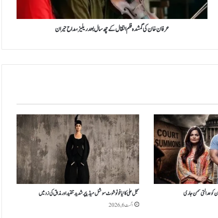
ن
ک
ی
عرفان خان کی گمشدہ فلم انتقال کے چھ سال بعد ریلیز، مداح حیران
گ
م
ش
د
ہ
ف
ل
م
ا
ن
ت
ق
ا
ل
ک
ے
ہن کو عدالتی سمن جاری
سجل علی کا نیا فوٹو شوٹ سوشل میڈیا پر شدید تنقید اور مذاق کی زد میں
چ
اگست 6, 2026
ھ