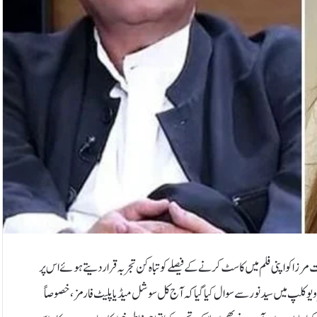
 مرزا کو اپنی فلم میں کاسٹ کرنے کے فیصلے کو تباہ کن تجربہ قرار دیتے ہوئے اس پر
و کلپ میں سید نور سے سوال کیا گیا کہ آج کل سوشل میڈیا پلیٹ فارمز، خصوصاً