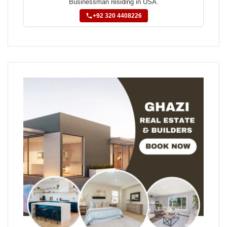
Businessman residing in USA.
+92 320 4408226