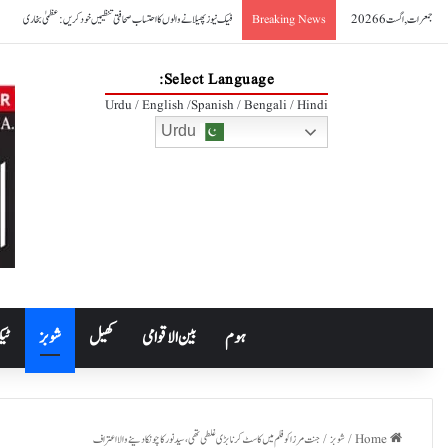
جمعرات, اگست 6 2026
فیک نیوز پھیلانے والوں کا احتساب صحافتی تنظیمیں خود کریں: عظمیٰ بخاری
Breaking News
Select Language:
Urdu / English /Spanish / Bengali / Hindi
Urdu
ہوم
بین الاقوامی
کھیل
شوبز
ٹیک
Home
/
شوبز
/
جنت مرزا کو فلم میں کاسٹ کرنا بڑی غلطی تھی، سید نور کا چونکا دینے والا اعتراف