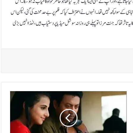
ا جاتا ہے، اور آپ نے بھی ایسا ایک تجربہ کیا تھا جو خاطر خواہ کامیاب نہ ہو سکا۔اس
تباہی کے سوا کچھ نہیں تھا۔ انہوں نے اعتراف کیا کہ فلم پر بے حد محنت کی گئی، لیکن اس
ہ تاثر تھا کہ جنت مرزا تو پہلے ہی روزانہ سوشل میڈیا پر دستیاب ہیں، لہٰذا انہیں بڑی
ع
ر
ف
ا
ن
خ
ا