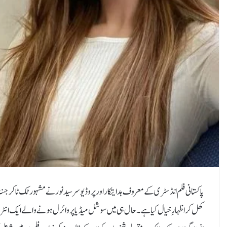
پاکستانی فلم انڈسٹری کے معروف ہدایتکار اور پروڈیوسر سید نور نے مشہور ٹک ٹاکر جنت
کھل کر اظہارِ خیال کیا ہے۔حال ہی میں سوشل میڈیا پر وائرل ہونے والے ایک انٹروی