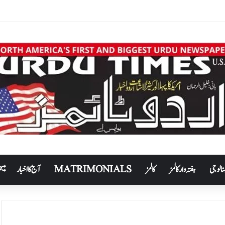
نالوجی
ہفتہ وار کالمز
کالمز
MATRIMONIALS
آج کا اخبار