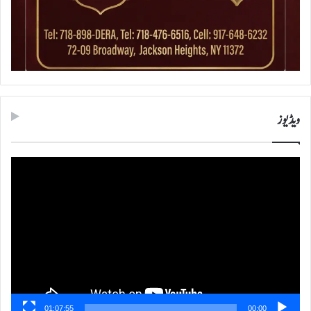
ویڈیوز
ویڈیو
پلیئر
01:07:55
00:00