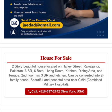
House For Sale
2 Story beautiful house located on Harley Street, Rawalpindi,
Pakistan. 6 BR, 6 Bath, Living Room, Kitchen, Dining Area, and
Terrace. 2nd floor has 3 BR and kitchen. Can be converted into 2-
family house. Beautiful and peaceful area near CMH (Combined
Military Hospital).
Call: +516-637-2742 (New York, USA)