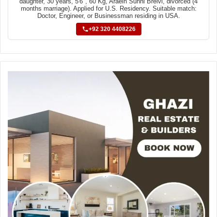
daughter, 30 years, 5'6", 60 Kg, Araein Sunni Brelvi, divorced (4
months marriage). Applied for U.S. Residency. Suitable match:
Doctor, Engineer, or Businessman residing in USA.
+92 320 4408226