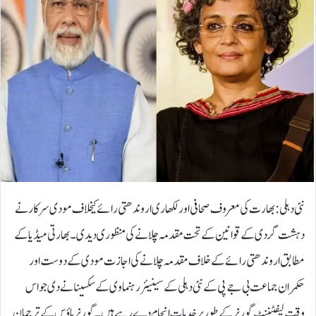
نئی دہلی: بھارت کی معروف صحافی اور لکھاری اروندھتی رائے کیخلاف مودی سرکار نے
دہشت گردی کے قوانین کے تحت مقدمہ چلانے کی منظوری دیدی۔بھارتی میڈیا کے
مطابق اروندھتی رائے کے خلاف مقدمہ چلانے کی اجازت مودی کے دوست اور
حکمران جماعت بی جے پی کے نئی دہلی کے سینیئر رہنما وی کے سکسینا نے دی جو اس
وقت لیفٹیننٹ گورنر کے طور پر خدمات انجام دے رہے ہیں۔گورنر ہاؤس کے ترجمان