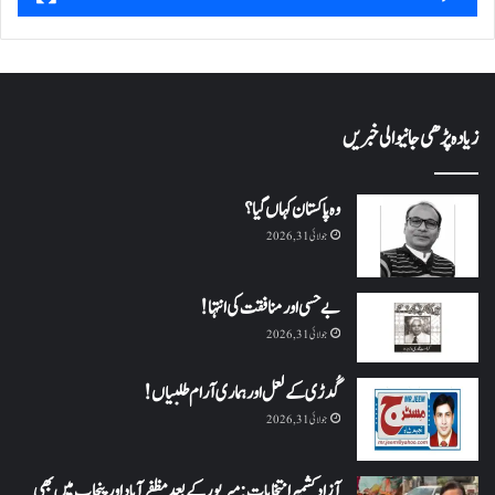
زیادہ پڑھی جانیوالی خبریں
وہ پاکستان کہاں گیا؟
جولائی 31, 2026
بے حسی اور منافقت کی انتہا !
جولائی 31, 2026
گُدڑی کے لعل اور ہماری آرام طلبیاں!
جولائی 31, 2026
آزاد کشمیر انتخابات: میرپور کے بعد مظفرآباد اور پنجاب میں بھی