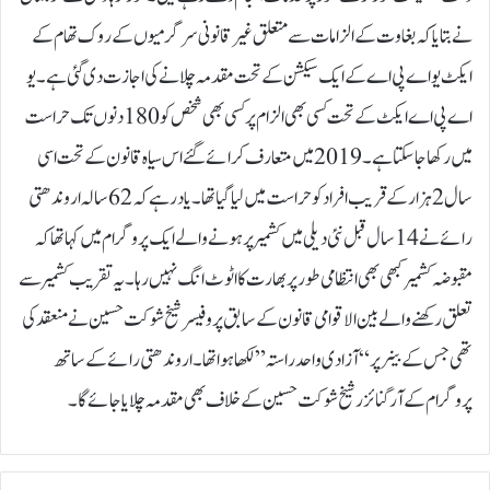
نے بتایا کہ بغاوت کے الزامات سے متعلق غیر قانونی سرگرمیوں کے روک تھام کے
ایکٹ یو اے پی اے کے ایک سیکشن کے تحت مقدمہ چلانے کی اجازت دی گئی ہے۔یو
اے پی اے ایکٹ کے تحت کسی بھی الزام پر کسی بھی شخص کو 180 دنوں تک حراست
میں رکھا جا سکتا ہے۔ 2019 میں متعارف کرائے گئے اس سیاہ قانون کے تحت اسی
سال 2 ہزار کے قریب افراد کو حراست میں لیا گیا تھا۔یاد رہے کہ 62 سالہ اروندھتی
رائے نے 14 سال قبل نئی دیلی میں کشمیر پر ہونے والے ایک پروگرام میں کہا تھا کہ
مقبوضہ کشمیر کبھی بھی انتظامی طور پر بھارت کا اٹوٹ انگ نہیں رہا۔یہ تقریب کشمیر سے
تعلق رکھنے والے بین الاقوامی قانون کے سابق پروفیسر شیخ شوکت حسین نے منعقد کی
تھی جس کے بینر پر “آزادی واحد راستہ” لکھا ہوا تھا۔اروندھتی رائے کے ساتھ
پروگرام کے آرگنائزر شیخ شوکت حسین کے خلاف بھی مقدمہ چلایا جائے گا۔