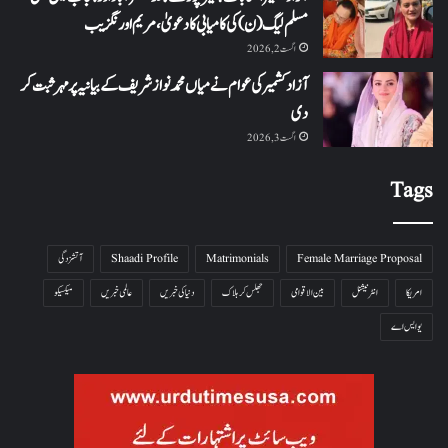
مسلم لیگ (ن) کی کامیابی کا دعویٰ، مریم اورنگزیب
اگست 2, 2026
آزاد کشمیر کی عوام نے میاں محمد نواز شریف کے بیانیہ پر مہر ثبت کر
دی
اگست 3, 2026
Tags
Female Marriage Proposal
Matrimonials
Shaadi Profile
آتشزدگی
امریکا
انٹرنیشنل
بین الاقوامی
جھلس کر ہلاک
دنیا کی خبریں
عالمی خبریں
میکسیکو
یو ایس اے