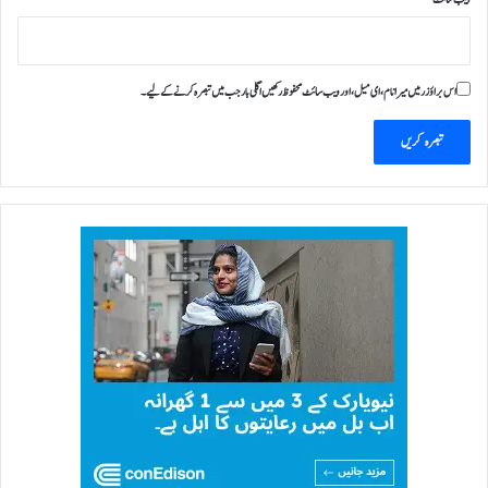
اس براؤزر میں میرا نام، ای میل، اور ویب سائٹ محفوظ رکھیں اگلی بار جب میں تبصرہ کرنے کےلیے۔