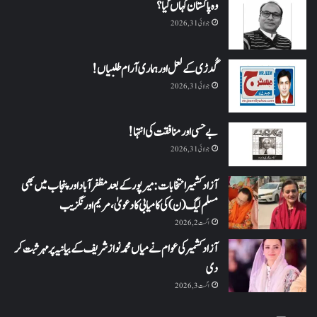
وہ پاکستان کہاں گیا؟
جولائی 31, 2026
گُدڑی کے لعل اور ہماری آرام طلبیاں!
جولائی 31, 2026
بے حسی اور منافقت کی انتہا !
جولائی 31, 2026
آزاد کشمیر انتخابات: میرپور کے بعد مظفرآباد اور پنجاب میں بھی
مسلم لیگ (ن) کی کامیابی کا دعویٰ، مریم اورنگزیب
اگست 2, 2026
آزاد کشمیر کی عوام نے میاں محمد نواز شریف کے بیانیہ پر مہر ثبت کر
دی
اگست 3, 2026