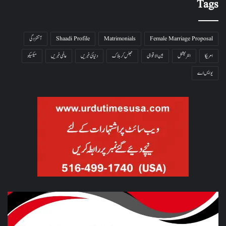
Tags
Female Marriage Proposal
Matrimonials
Shaadi Profile
آتشزدگی
امریکا
انٹرنیشنل
بین الاقوامی
جھلس کر ہلاک
دنیا کی خبریں
عالمی خبریں
میکسیکو
یو ایس اے