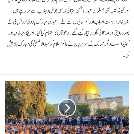
اور کینیڈا میں بھی مسلمان عیدالاضحیٰ انتہائی مذہبی جوش و جذبے سے منارہے ہیں۔
اہل خانہ، دوست احباب اور ہم سائیوں سے ملے۔ عید کی مبارک باد دی اور قربانی کے
بعد روایتی اور علاقائی پکوان تیار کیے گئے۔ دعوتوں کا اہتمام کیا گیا۔امریکا، برطانیہ اور
کینیڈا سمیت دیگر ممالک کے سربراہان نے عالم اسلام کو عید الاضحیٰ کی مبارک باد پیش
کی۔
ا
س
ر
ا
ئ
ی
ل
ی