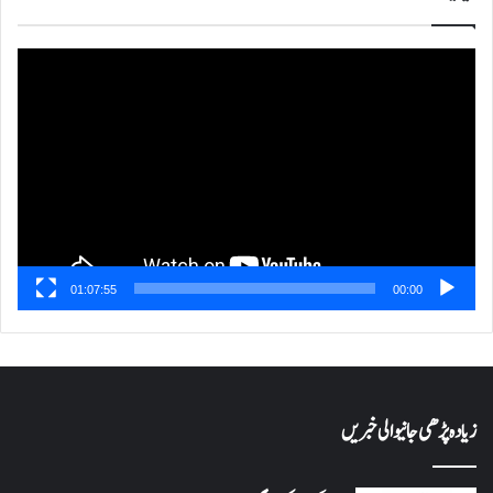
ویڈیو
پلیئر
01:07:55
00:00
زیادہ پڑھی جانیوالی خبریں