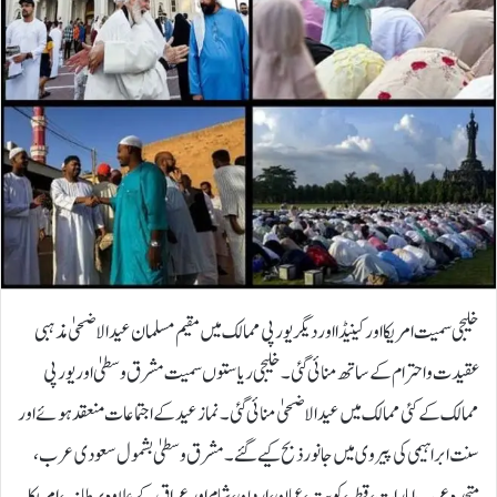
خلیجی سمیت امریکا اور کینیڈا اور دیگر یورپی ممالک میں مقیم مسلمان عیدالاضحیٰ مذہبی
عقیدت و احترام کے ساتھ منائی گئی۔ خلیجی ریاستوں سمیت مشرق وسطیٰ اور یورپی
ممالک کے کئی ممالک میں عید الاضحیٰ منائی گئی۔ نماز عید کے اجتماعات منعقد ہوئے اور
سنت ابراہیمی کی پیروی میں جانور ذبح کیے گئے۔مشرق وسطیٰ بشمول سعودی عرب،
متحدہ عرب امارات، قطر، کویت، عمان، اردن، شام اور عراق کے علاوہ برطانیہ، امریکا