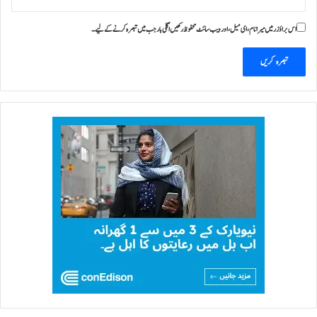
اس براؤزر میں میرا نام، ای میل، اور ویب سائٹ محفوظ رکھیں اگلی بار جب میں تبصرہ کرنے کےلیے۔