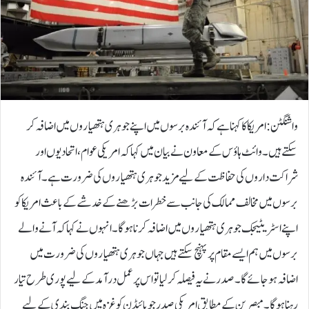
واشنگٹن: امریکا کا کہنا ہے کہ آئندہ برسوں میں اپنے جوہری ہتھیاروں میں اضافہ کر
سکتے ہیں۔وائٹ ہاؤس کے معاون نے بیان میں کہا کہ امریکی عوام، اتحادیوں اور
شراکت داروں کی حفاظت کے لیے مزید جوہری ہتھیاروں کی ضرورت ہے۔ آئندہ
برسوں میں مخالف ممالک کی جانب سے خطرات بڑھنے کے خدشے کے باعث امریکا کو
اپنے اسٹریٹیجک جوہری ہتھیاروں میں اضافہ کرنا ہوگا۔انہوں نے کہا کہ آنے والے
برسوں میں ہم ایسے مقام پر پہنچ سکتے ہیں جہاں جوہری ہتھیاروں کی ضرورت میں
اضافہ ہو جائے گا۔صدر نے یہ فیصلہ کرلیا تو اس پر عمل درآمد کے لیے پوری طرح تیار
رہنا ہوگا۔مبصرین کے مطابق امریکی صدرجو بائیڈن کو غزہ میں جنگ بندی کے لیے