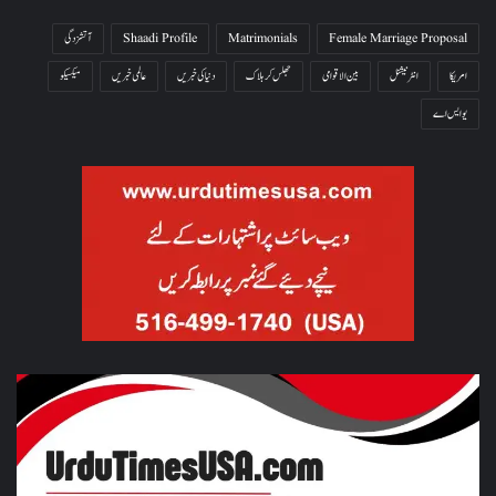
Female Marriage Proposal
Matrimonials
Shaadi Profile
آتشزدگی
امریکا
انٹرنیشنل
بین الاقوامی
جھلس کر ہلاک
دنیا کی خبریں
عالمی خبریں
میکسیکو
یو ایس اے