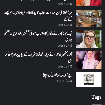
اگست 2, 2026
مریم نواز کی زیر صدارت پنجاب کابینہ کا 36واں اجلاس،اہم فیصلے
کئے گئے
اگست 6, 2026
فیک نیوز پھیلانے والوں کا احتساب صحافتی تنظیمیں خود کریں: عظمیٰ
بخاری
اگست 6, 2026
آزاد کشمیر کی عوام نے میاں محمد نواز شریف کے بیانیہ پر مہر ثبت کر
دی
اگست 3, 2026
بے حسی اور منافقت کی انتہا !
جولائی 31, 2026
Tags