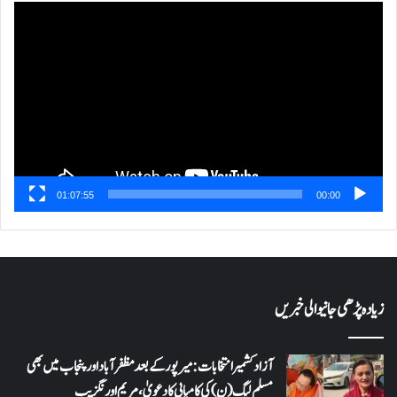
ویڈیو
پلیئر
01:07:55
00:00
زیادہ پڑھی جانیوالی خبریں
آزاد کشمیر انتخابات: میرپور کے بعد مظفرآباد اور پنجاب میں بھی
مسلم لیگ (ن) کی کامیابی کا دعویٰ، مریم اورنگزیب