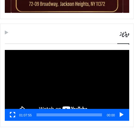
ویڈیوز
ویڈیو
پلیئر
01:07:55
00:00