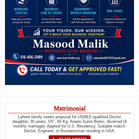
Matrimonial
Lahore family seeks proposal for USMLE-qualified Doctor
daughter, 30 years, 5'6", 60 Kg, Araein Sunni Brelvi, divorced (4
months marriage). Applied for U.S. Residency. Suitable match:
Doctor, Engineer, or Businessman residing in USA.