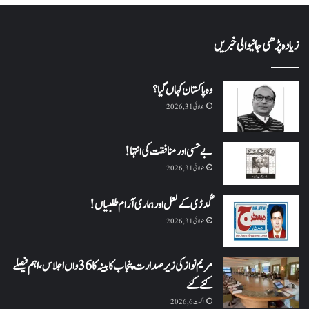
زیادہ پڑھی جانیوالی خبریں
وہ پاکستان کہاں گیا؟
جولائی 31, 2026
بے حسی اور منافقت کی انتہا !
جولائی 31, 2026
گُدڑی کے لعل اور ہماری آرام طلبیاں!
جولائی 31, 2026
مریم نواز کی زیر صدارت پنجاب کابینہ کا 36واں اجلاس،اہم فیصلے
کئے گئے
اگست 6, 2026