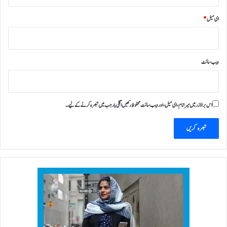
ای میل
*
ویب‌ سائٹ
اس براؤزر میں میرا نام، ای میل، اور ویب سائٹ محفوظ رکھیں اگلی بار جب میں تبصرہ کرنے کےلیے۔