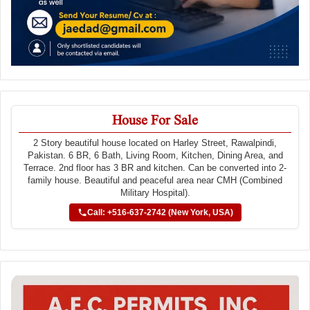
House For Sale
2 Story beautiful house located on Harley Street, Rawalpindi,
Pakistan. 6 BR, 6 Bath, Living Room, Kitchen, Dining Area, and
Terrace. 2nd floor has 3 BR and kitchen. Can be converted into 2-
family house. Beautiful and peaceful area near CMH (Combined
Military Hospital).
Call: +516-637-2742 (New York, USA)