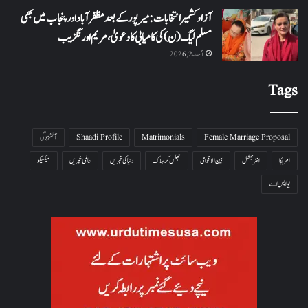
آزاد کشمیر انتخابات: میرپور کے بعد مظفرآباد اور پنجاب میں بھی
مسلم لیگ (ن) کی کامیابی کا دعویٰ، مریم اورنگزیب
اگست 2, 2026
Tags
Female Marriage Proposal
Matrimonials
Shaadi Profile
آتشزدگی
امریکا
انٹرنیشنل
بین الاقوامی
جھلس کر ہلاک
دنیا کی خبریں
عالمی خبریں
میکسیکو
یو ایس اے