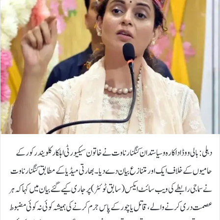
دہلی: بالی ووڈ اداکارہ و سیاستدان کنگنا رناوت نے خاتون سیکیورٹی اہلکار کلویندر کور کے
حامیوں کے خلاف ایک اور متنازع بیان دے دیا۔بھارتی میڈیا کے مطابق کنگنا رناوت
نے سماجی رابطے کی ویب سائٹ ایکس (سابق ٹوئٹر) پر جاری کیے گئے بیان میں کہا کہ ہر
عصمت دری کرنے والے، قاتل یا چور کے پاس جرم کرنے کی ہمیشہ کوئی نہ کوئی مضبوط