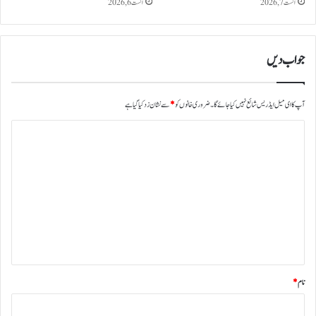
اگست 7, 2026
اگست 6, 2026
ع
ل
ا
ن
جواب دیں
آپ کا ای میل ایڈریس شائع نہیں کیا جائے گا۔
ضروری خانوں کو
*
سے نشان زد کیا گیا ہے
ت
ب
ص
ر
ہ
*
نام
*