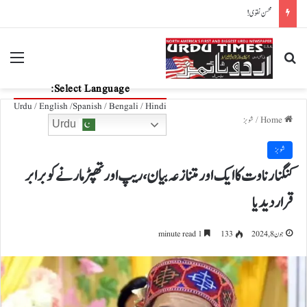
محسن نقوی!
nu
Search for
Select Language:
Urdu / English /Spanish / Bengali / Hindi
Home
/
شوبز
Urdu
شوبز
کنگنا رناوت کا ایک اور متنازعہ بیان، ریپ اور تھپڑ مارنے کو برابر
قرار دیدیا
جون 8, 2024
133
1 minute read