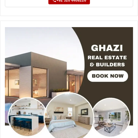
+92 320 4408226