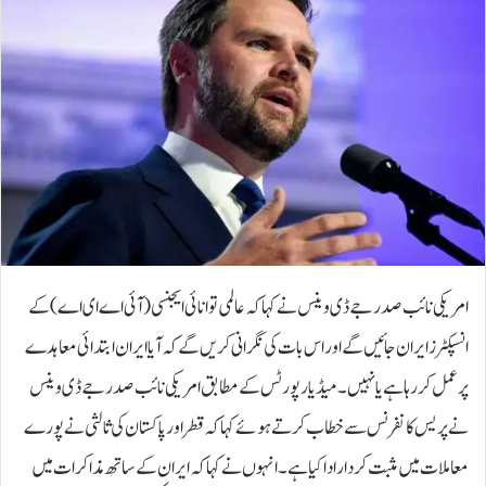
امریکی نائب صدر جے ڈی وینس نے کہا کہ عالمی توانائی ایجنسی (آئی اے ای اے) کے
انسپکٹرز ایران جائیں گے اور اس بات کی نگرانی کریں گے کہ آیا ایران ابتدائی معاہدے
پر عمل کر رہا ہے یا نہیں۔میڈیا رپورٹس کے مطابق امریکی نائب صدر جے ڈی وینس
نے پریس کانفرنس سے خطاب کرتے ہوئے کہا کہ قطر اور پاکستان کی ثالثی نے پورے
معاملات میں مثبت کردار ادا کیا ہے۔انہوں نے کہا کہ ایران کے ساتھ مذاکرات میں