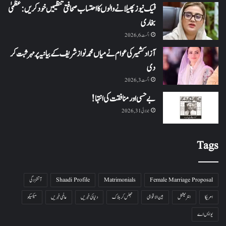
فیک نیوز پھیلانے والوں کا احتساب صحافتی تنظیمیں خود کریں: عظمیٰ
بخاری
اگست 6, 2026
آزاد کشمیر کی عوام نے میاں محمد نواز شریف کے بیانیہ پر مہر ثبت کر
دی
اگست 3, 2026
بے حسی اور منافقت کی انتہا !
جولائی 31, 2026
Tags
Female Marriage Proposal
Matrimonials
Shaadi Profile
آتشزدگی
امریکا
انٹرنیشنل
بین الاقوامی
جھلس کر ہلاک
دنیا کی خبریں
عالمی خبریں
میکسیکو
یو ایس اے