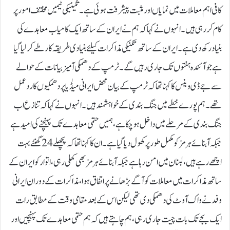
کافی اہم معاملات میں نمایاں اور مثبت پیشرفت ہوئی ہے۔ تکینیکی ٹیمیں مخلتف امور پر
کام کررہی ہیں۔انہوں نے کہا کہ ہم نے ایران کے ساتھ ایک کامیاب معاہدے کی
بنیاد رکھ دی ہے۔ ایران کے ساتھ تکنیکی مذاکرات کیلئے بنیادی طریقہ کار طے کرلیا گیا
ہے جو آئندہ ہفتوں تک جاری رہیں گے۔ٹرمپ کے دھمکی آمیز بیانات کے حوالے
سے جے ڈی وینس کا کہنا تھا کہ ٹرمپ کے بیان محض ایرانی میڈٰیا پر دھمکیوں کا ردعمل
تھے۔ ہم پورے خطے میں جنگ بندی کے خواہشمند ہیں۔انہوں نے کہا کہ تنازع اب
جنگ بندی کے مرحلے میں داخل ہوچکا ہے، ہمیں حتمی معاہدے تک پہنچنے کی امید ہے
جبکہ آبنائے ہرمز کو مکمل طور پر کھول دیا گیا ہے۔ان کا کہنا تھا کہ پچھلے 24 گھنٹے بہت
اچھے رہے ہیں، لبنان میں امن رہا ہے جبکہ آبنائے ہرمز بھی کھلی رہی، اتوار کو ایران کے
ساتھ مذاکرات میں معاملات کو آگے بڑھانے پر اتفاق ہوا، مذاکرات کے دوران ایرانی
وفد نے واک آوٹ کی دھمکی دی تھی لیکن اس کے بعد مقامی وقت کے مطابق رات
ایک بجے تک بات چیت جاری رہی، ہم چاہتے ہیں کہ ہم حتمی معاہدے تک پہنچیں اور