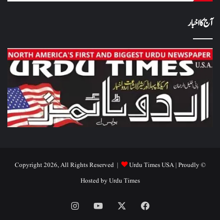
آج کا اخبار
Urdu Times USA
| Proudly
© Copyright 2026, All Rights Reserved |
Hosted by
Urdu Times
Instagram
YouTube
Facebook
X