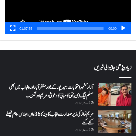
01:07:55
00:00
زیادہ پڑھی جانیوالی خبریں
آزاد کشمیر انتخابات: میرپور کے بعد مظفرآباد اور پنجاب میں بھی
مسلم لیگ (ن) کی کامیابی کا دعویٰ، مریم اورنگزیب
اگست 2, 2026
مریم نواز کی زیر صدارت پنجاب کابینہ کا 36واں اجلاس،اہم فیصلے
کئے گئے
اگست 6, 2026