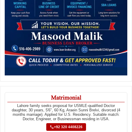
Matrimonial
Lahore family seeks proposal for USMLE-qualified Doctor
daughter, 30 years, 5'6", 60 Kg, Araein Sunni Brelvi, divorced (4
months marriage). Applied for U.S. Residency. Suitable match:
Doctor, Engineer, or Businessman residing in USA.
+92 320 4408226