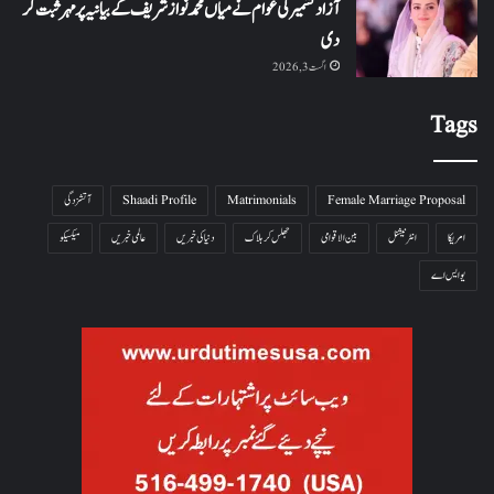
آزاد کشمیر کی عوام نے میاں محمد نواز شریف کے بیانیہ پر مہر ثبت کر
دی
اگست 3, 2026
Tags
Female Marriage Proposal
Matrimonials
Shaadi Profile
آتشزدگی
امریکا
انٹرنیشنل
بین الاقوامی
جھلس کر ہلاک
دنیا کی خبریں
عالمی خبریں
میکسیکو
یو ایس اے