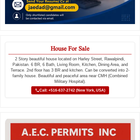
House For Sale
2 Story beautiful house located on Harley Street, Rawalpindi,
Pakistan. 6 BR, 6 Bath, Living Room, Kitchen, Dining Area, and
Terrace. 2nd floor has 3 BR and kitchen. Can be converted into 2-
family house. Beautiful and peaceful area near CMH (Combined
Military Hospital).
Call: +516-637-2742 (New York, USA)