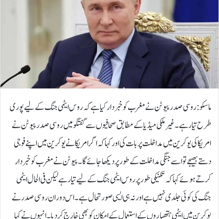
ماسکو: روسی صدر پیوٹن نے مغرب کو خبردار کیا ہےکہ روس ایٹمی جنگ کے لیے پوری
طرح تیار ہے۔غیر ملکی میڈیا کے مطابق صحافیوں سے گفتگو میں روسی صدر پیوٹن نے
امریکا کی یوکرین میں مداخلت پر بات کی اور کہا کہ اگر امریکا نے یوکرین میں اپنے فوجی
دستے بھیجے تو اسے جنگی مداخلت کے طور پر دیکھا جائے گا۔پیوٹن نے مغرب کو خبردار
کرتے ہوئے کہا کہ تکنیکی طور پر روس ایٹمی جنگ کے لیے تیار ہے لیکن فی الحال ایٹمی
جنگ کی کوئی جلدی نہیں ہے اور نہ ہی ایسی صورتحال ہے۔اس دوران روسی صدر نے
یوکرین میں ایٹمی ہتھیاروں کے استعمال کے امکان کو بھی خارج کردیا۔انہوں نے کہا