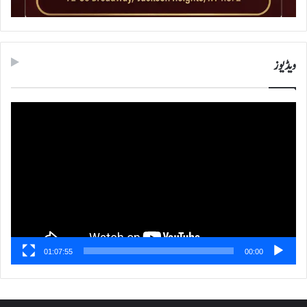
ویڈیوز
ویڈیو
پلیئر
01:07:55
00:00