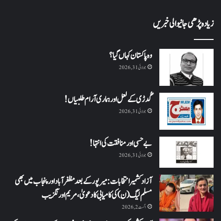
زیادہ پڑھی جانیوالی خبریں
وہ پاکستان کہاں گیا؟
جولائی 31, 2026
گُدڑی کے لعل اور ہماری آرام طلبیاں!
جولائی 31, 2026
بے حسی اور منافقت کی انتہا !
جولائی 31, 2026
آزاد کشمیر انتخابات: میرپور کے بعد مظفرآباد اور پنجاب میں بھی
مسلم لیگ (ن) کی کامیابی کا دعویٰ، مریم اورنگزیب
اگست 2, 2026