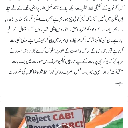
کہ اگر فوج کے تکنیکی نقطہ نظر سے دیکھا جائے تو ہم مکمل طور پر ایٹمی جنگ کے لیے تیار
ہیں لیکن میں نہیں سمجھتا کہ ایسی کوئی چیز ہورہی ہے جس سے ایٹمی ٹکراؤ کا امکان بڑھ رہا
ہو تاہم ریاست کے وجود کو خطرہ لاحق ہوا تو روس ایٹمی ہتھیاروں کے استعمال کے لیے
تیار ہے۔پیوٹن کا کہنا تھا کہ اگر امریکا روسی سرزمین یا یوکرین میں اپنے فوجی تعینات
کرتا ہے تو روس اس کے ساتھ مداخلت کے طور پر سلوک کرے گا۔روسی صدر نے
مزید کہا کہ یوکرین پر بات کے لیے تیار ہیں لیکن صرف اس صورت میں جب بات
‘حقیقت’ پر ہو، کسی پر بھروسہ نہیں، صرف روس کو دستخط شدہ ضمانتوں کی ضرورت
ہے۔
ب
ھ
ا