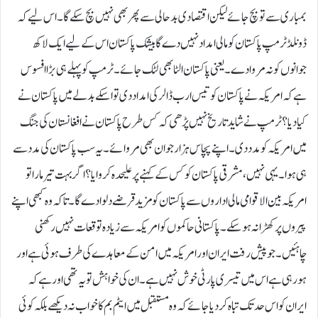
بمباری سے تو بچ جائے لیکن اقتصادی بد حالی سے پھر بھی نہیں بچ سکے گا۔اس لیے کہ
ڈونلڈ ٹرمپ پاکستان کو مالی امداد نہیں دے گا بیشک پاکستان اس کے لیے ایک لاکھ
جوانوں کو نہ مروا دے۔ یعنی پاکستان الٹا بھی لٹک جائے۔ ٹرمپ کو پہلے ہی بڑا افسوس
ہے کہ امریکہ نے پاکستان کو تیس ارب ڈالر کی امداد دی تو اسکے بدلے میں پاکستان نے
کیادیا؟ ٹرمپ نے شاید تاریخ نہیں پڑھی کہ کس طرح پاکستان نے افغانستان کی جنگ
میں امریکہ کو مدد دی۔اپنے پچاس ہزار جوان بھی مروائے۔یہ سب پاکستان کی مدد سے
ہی ہوا۔یہی نہیں، مشرقی پاکستان کو کس کے کہنے پر علیحدہ کروایا؟ اگر بہت تیر مارا تو
امریکہ بین الاقوامی مالی اداروں سے پاکستان کو مزید قرضے دلوا دے گا۔ تا کہ وہ کبھی اپنے
پیروں پر کھڑا نہ ہو سکے۔پاکستانی حاکموں کو امریکہ سے زیادہ توقعات نہیں رکھنی
چاہئیں ۔جو پیش رفت ایران اور امریکہ میں امن کے معاہدے کی طرف ہوئی ہے اور
ہو رہی ہے اس میں تیسری پارٹی خوش نہیں ہے۔ ان کی خواہش تو یہ تھی اور ہے کہ
ایران کو اس حد تک تباہ کر دیا جائے کہ وہ مستقبل میں ایٹم بم کا خواب نہ دیکھے بلکہ کوئی