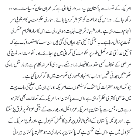
امریکہ کے توسط سے پاکستان پر یہ ذمہ واری ڈالی ہے کہ عمران خان کو سیاست سے دور
رکھا جائے۔ اور اس کی جماعت کو تتر بتر کر دیا جائے۔ہماری حکومت یہ کام بخوبی سر
انجام دے رہی ہے۔ اور شہباز شریف نہایت ہوشیاری سے اس کا سارا الزام عسکری
قوت پر ڈال رہا ہے۔یہ جتنی آئینی تبدیلیاں کی گئی ہیں، ان سب کا مقصد ایک ہے کہ
آئینی عدالتی نظام مکمل طور پر حکومت کی نگرانی میں چلا جائے۔ اور حکومت اور فوج کی
مرضی کے خلاف کسی مقدمہ کا فیصلہ نہ ہو سکے۔یہ وہی آمرانہ نظام ہے جو مارشل لاء کی
حکومتیں چلاتی تھیں اور ا ب نام نہاد جمہوری حکومت میں لاگو کر دیا گیا ہے۔
چونکہ ان دو حضرات کی انتھک کوششوں سے امریکہ اور ایران میں صلح کی بات چیت
میں خاصی بہتری نظر آ رہی ہے ، اس سے پاکستان اور امریکہ کے تعلقات بھی بہتر ہو
رہے ہیں، جس سے پاکستان پر امریکہ عزرائیل اور بھارت کے جنگی عزائم پر فرق پڑ سکتا
ہے۔اور چونکہ پاکستان کے ایٹمی اثاثوں پر فوج کا مکمل کنڑول ہے، اور فوج امریکہ کے
کنٹرول میں ہے، اس لیئے ممکن ہے کہ پاکستان پر بمباری نہ ہو؟ البتہ پاکستان بیرونی