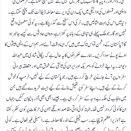
لگتی۔ ڈالر اور روپیہ کا تناسب پل بھر میں کہیں سے کہیں پہنچ سکتا ہے۔قرضوں کی
واپسی اور قسطوں کی ادائیگی میں ایک دن کی دیر سے معاملہ ڈیفالٹ تک پہنچ سکتا ہے۔
دنیا میں اس کی بہت مثالیں ہیں۔ ٹرکی اس سٹیج سے گذر چکا ہے۔ یہ کوئی معمولی واقع
نہیں ہو گا۔جو ملک پہلے ہی تباہی کے دہانہ پر کھڑا ہے، وہ ان حادثوں سے کیسے جانبر ہو
گا؟ پاکستان کے دشمن تو اس تاک میں ہیں کہ ایسا وقت آئے اور ہم اس کے ایٹمی اثاثوں کا
اونے پونے سودا کریں۔ہمارے حکمرانوں کا یہ حال ہے کہ بیگانی شادی میں عبداللہ
دیوانہ۔ یہ اپنے خزانے کو، امریکہ اور ایران کی ثالثی کے شوق میں اور متعلقہ بیرونی
سفروں پر آنے جانے پر خرچ کر رہے ہیں۔جو پاکستان کے لیے نہیں، ٹرمپ کو خوش
کرنے کے لیے ہیں۔ اپنے سفر کو پر تعیش بنانے کے لیے جیٹ خریدے گئے ہیں جن
میں پنجاب کی ملکہ بے وجہ کے سفر کررہی ہے۔ جیسے ابھی ابھی آذر بائیجان گئیں ، جہاں
ان کا کوئی کردار نہیں تھا۔البتہ کوئی ذاتی مقاصد ہونگے؟ان کی حرکات پر کون نظر رکھتا
ہے؟ وزیر اعظم تو چچا ہے۔ سب فیملی کے اندر کا معاملہ ہے۔ اسمبلی غیر فعال ہے۔ کوئی