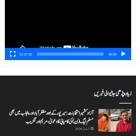
01:07:55
00:00
زیادہ پڑھی جانیوالی خبریں
آزاد کشمیر انتخابات: میرپور کے بعد مظفرآباد اور پنجاب میں بھی
مسلم لیگ (ن) کی کامیابی کا دعویٰ، مریم اورنگزیب
اگست 2, 2026