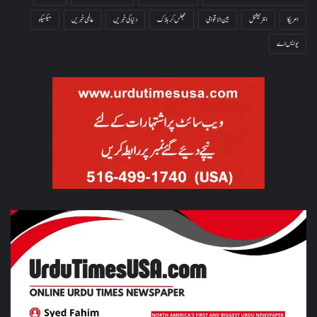
امریکا
انٹرنیشنل
بین الاقوامی
جھلس کر ہلاک
دنیا کی خبریں
عالمی خبریں
میکسیکو
یو ایس اے