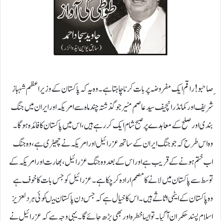
ِصاحبو! راقم ایک مفروضہ پر بات کرنا چاہتا ہے۔ وہ یہ کہ پاکستان کے وزیر اعظم شہباز
شریف اور کمانڈر انچیف سید عاصم منیر جو گذشتہ چند ماہ سے امریکہ اور ایران میں جنگ
بندی اور صلح کے معاہدے پر صبح شام ایک کر رہے ہیں، اس میں پاکستان کا فائدہ ہو گا۔
وہ اس طرح کہ جو جنگ ایران کے ساتھ عزرائیل اور امریکہ نے چھیڑی ہے، وہ جنگ
اب ختم ہونے کے قریب ہے اور اس کے بعد وہ جنگ عزرائیل ، بھارت اور امریکہ کے
توسط سے پاکستان میں لانے کا مصمم ارادہ کر چکا ہے۔عزرائیل کو جس بات کا خوف ہے
وہ پاکستان کے ایٹمی اثاثے ہیں۔ اس کاخیال ہے کہ جس دن پاکستان میںکوئی ہر دلعزیز
اسلام پسند حکمران آ گیا۔ تو ایسا خطرہ اور بھی بڑھ جائے گا۔یہی وجہ ہے کہ عزرائیل نے