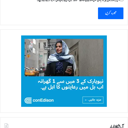
اس براؤزر میں میرا نام، ای میل، اور ویب سائٹ محفوظ رکھیں اگلی بار جب میں تبصرہ کرنے کےلیے۔
آج کا اخبار