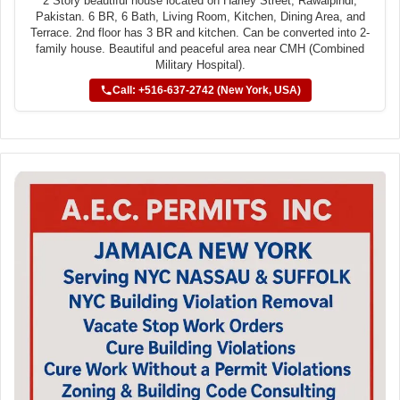
2 Story beautiful house located on Harley Street, Rawalpindi,
Pakistan. 6 BR, 6 Bath, Living Room, Kitchen, Dining Area, and
Terrace. 2nd floor has 3 BR and kitchen. Can be converted into 2-
family house. Beautiful and peaceful area near CMH (Combined
Military Hospital).
Call: +516-637-2742 (New York, USA)