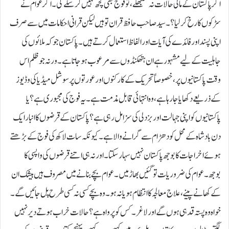
اگر پاکستان کے مالی حالات نہ سنبھلے، تو فوج بھی کچھ نہیں کر سکے گی۔ اگر عوام نے
سڑکوں کا رخ کرلیا؟۔ سید صاحب حافظ قران تو ہیں لیکن قرانی احکامات میں سے صرف
اپنی پسند اور فائدے کی آیات اور الفاظ استعمال کرتے ہیں۔ پاکستان جو کہ ملائوں کی
جاہلیت کے لیے مشہور ہے ان ہتھکنڈوں سے مرعوب ہو جاتا ہے۔ورنہ جو ظلم اس
وقت پاکستانیوں پر، خصوصاً تحریک کے کارکنوں اور عورتوں پر سوشل میڈیا کی وڈیوز
کے ذریعے دکھایا جا رہا ہے، وہ انتہائی قابل مذمت ہے۔یہ فوج کی مجبوری ہے؟ یا
پاکستانیوں کو اپنی جہالت اور بزدلی کی سزا مل رہی ہے؟پاکستان کے قرضوں کا انبار ایک
دن بادشاہ کے محل کو دھڑام سے گرانے والا ہے۔کیونکہ سات لاکھ کی فوج کے بڑھتے
ہوئے اخراجات کا بوجھ پاکستان نہیں سہار سکتا۔اورنہ ہی اتنے قرضوں کی واپسی کا
بوجھ۔ عوام کی ضروریات تو گئیں بھاڑ میں۔عوام بچے بنانے میں مصروف ہیں بیشک ان
کے کھانے پینے، علاج معالجہ کا انتظام ہو یا نہ ہو۔ وہ بچے کسی نہ کسی طرح پل جائیں گے۔
خواہ وہ پستہ قد ہی ہوں گے اور لاغر۔ کس کو پرواہ ہے؟ حالات خراب ہوتے دیر نہیں