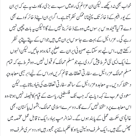
خواب بھی نہ دیکھے۔ لیکن ان عزائم کی راہ میں سب سے بڑی رکاوٹ یہ ہے کہ ایران
کے یورینیم کے ذخائر تک پہنچنا نا ممکن نظر آتا ہے۔اگر ایران اپنے ذخائر کو دے بھی
دے تو کیا آئیندہ دس برسوں میں وہ نئے ذخائر بنا نہیں لے گا؟ لیکن یہ بات چھپی نہیں
رہے گی۔ عزرائیل کے بہت سے جاسوس ایران میں ہیں جو اس کے پتےپتےپر نظر
رکھتے ہیں۔ اس لیے ہو سکتا ہے صہیونی ایران سے صلح پر آمادہ ہو جائیں۔ لیکن انہوں
نے ایک ایسی نئی شرط پیش کر دی ہے جو مسلم ممالک کو قبول نہیں ۔ وہ شرط ہے کہ تمام
مسلم ممالک عزرائیل سے سفارتی تعلقات قائم کریں اور اس کے لیے ابرہیمی معاہدہ پر
دستخط کر دیں۔ یہ معاہدہ عزرائیل کے ساتھ سفارتی تعلقات کی بنیاد بناتا ہے۔لیکن
سعودی عرب نے کہہ دیا ہے کہ جب تک فلسطینی ریاست کے قیام کا فیصلہ نہیں ہوتا، وہ
اس معاہدے پر دستخط نہیں کرے گا۔ دوسرے اسلامی ممالک ، بشمول پاکستان، بھی
غالباً اسی حکمت عملی کے پابند ہوں گے ۔لہٰذا ٹرمپ بہادر ایک نا قابل عمل مخمصہ میں
پھنس گئے ہیں۔ایک طرف وہ نیتن یاہو کا حکم ماننے پر مجبور ہیں اور دوسری طرف وہ