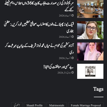
مریم نواز کی زیر صدارت پنجاب کابینہ کا 36واں اجلاس،اہم فیصلے
کئے گئے
اگست 6, 2026
فیک نیوز پھیلانے والوں کا احتساب صحافتی تنظیمیں خود کریں: عظمیٰ
بخاری
اگست 6, 2026
آزاد کشمیر کی عوام نے میاں محمد نواز شریف کے بیانیہ پر مہر ثبت کر
دی
اگست 3, 2026
بے حسی اور منافقت کی انتہا !
جولائی 31, 2026
Tags
Female Marriage Proposal
Matrimonials
Shaadi Profile
آتشزدگی