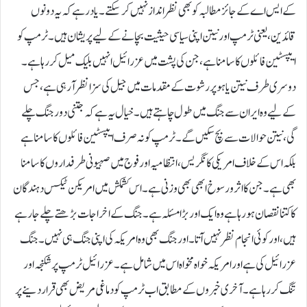
کے ایس اے کے جائز مطالبہ کو بھی نظر انداز نہیں کر سکتے۔یاد رہے کہ یہ دونوں
قائدین، یعنی ٹرمپ اور نیتن اپنی سیاسی حیثیت بچانے کے لیے پریشان ہیں۔ ٹرمپ کو
ایپسٹین فائلوں کا سامنا ہے، جن کی پشت میں عزرائیل انہیں بلیک میل کر رہا ہے۔
دوسری طرف نیتن یاہو پر رشوت کے مقدمات میں جیل کی سزا نظر آ رہی ہے، جس
کے لیے وہ ایران سے جنگ میں طول چاہتے ہیں۔خیال یہ ہے کہ جتنی دور جنگ چلے
گی، نیتن حوالات سے بچ سکیں گے۔ٹرمپ کو نہ صرف ایپسٹین فائلوں کا سامنا ہے
بلکہ اس کے خلاف امریکی کانگریس، انتظامیہ اور فوج میں صہیونی طرفداروں کا سامنا
بھی ہے۔ جن کا اثر و رسوخ ابھی بھی وزنی ہے۔اس کشمکش میں امریکن ٹیکس دہندگان
کا کتنا نقصان ہو رہا ہے وہ ایک اور بڑا مسئلہ ہے۔جنگ کے اخراجات بڑھتے چلے جا رہے
ہیں، اور کوئی انجام نظر نہیں آتا۔ اور جنگ بھی وہ امریکہ کی اپنی جنگ ہی نہیں۔ جنگ
عزرائیل کی ہے اور امریکہ خواہ مخواہ اس میں شامل ہے۔عزرائیل ٹرمپ پر شکنجہ اور
تنگ کر رہا ہے۔ آخری خبروں کے مطابق اب ٹرمپ کو دماغی مریض بھی قرار دینے پر