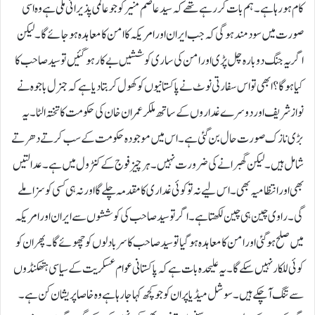
کام ہو رہا ہے ۔ہم بات کر رہے تھے کہ سید عاصم منیر کو جو عالمی پذیرائی ملی ہے وہ اسی
صورت میں سود مند ہو گی کہ جب ایران اور امریکہ کا امن کا معاہدہ ہو جائے گا۔ لیکن
اگر یہ جنگ دوبارہ چل پڑی اور امن کی ساری کوششیں بے کار ہو گئیں تو سید صاحب کا
کیا ہو گا؟ابھی تو اس سفارتی نوٹ نے پاکستانیوں کو کھول کر بتا دیا ہے کہ جنرل باجوہ نے
نواز شریف اور دوسرے غداروں کے ساتھ ملکر عمران خان کی حکومت کا تختہ الٹا۔یہ
بڑی نازک صورت حال بن گئی ہے ۔ اس میں موجودہ حکومت کے سب کرتے دھرتے
شامل ہیں۔ لیکن گھبرانے کی ضرورت نہیں۔ ہر چیز فوج کے کنٹرول میں ہے۔ عدالتیں
بھی اور انتظامیہ بھی۔اس لیے نہ تو کوئی غداری کا مقدمہ چلے گا اور نہ ہی کسی کوسزا ملے
گی۔ راوی چین ہی چین لکھتا ہے۔اگر تو سید صاحب کی کوششوں سے ایران اور امریکہ
میں صلح ہو گئی اور امن کا معاہدہ ہو گیا تو سید صاحب کا سر بادلوں کو چھوئے گا۔ پھر ان کو
کوئی للکار نہیں سکے گا۔ یہ علیحدہ بات ہے کہ پاکستانی عوام عسکریت کے سیاسی ہتھکنڈوں
سے تنگ آ چکے ہیں ۔ سوشل میڈیا پر ان کو جو کچھ کہا جارہا ہے وہ خاصا پریشان کن ہے۔