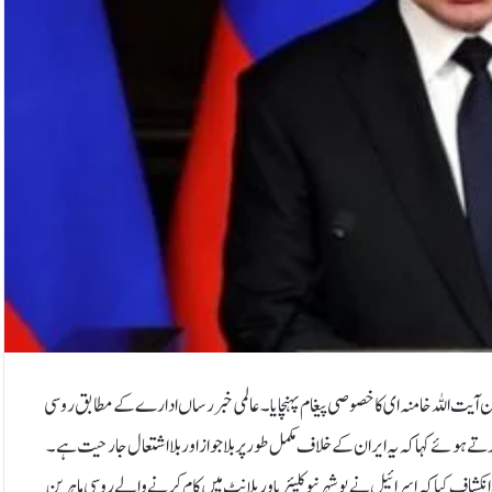
آیت اللہ خامنہ ای کا خصوصی پیغام پہنچایا۔عالمی خبر رساں ادارے کے مطابق روسی
ے ہوئے کہا کہ یہ ایران کے خلاف مکمل طور پر بلاجواز اور بلا اشتعال جارحیت ہے۔
شاف کیا کہ اسرائیل نے بوشہر نیوکلیئر پاور پلانٹ میں کام کرنے والے روسی ماہرین