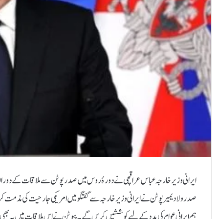
ایرانی وزیر خارجہ عباس عراقچی نے دورۂ روس میں صدر پوٹن سے ملاقات کے دوران 
صدر ولادیمیر پوٹن نے ایرانی وزیر خارجہ سے گفتگو میں امریکی جارحیت کی مذمت کرت
ہم ایرانی عوام کی مدد کے لیے کوششیں کریں گے۔پیوٹن نے اس ملاقات میں یہ بھی انک