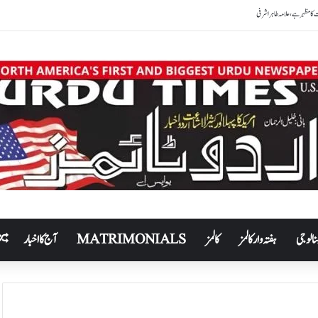
نالوجی
ہفتہ وار کالمز
کالمز
MATRIMONIALS
آج کا اخبار