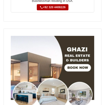
Businessman residing in USA.
+92 320 4408226