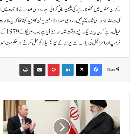
کے ان حملوں میں محفوظ رہنے کی یقین دہانی کرائی ہے۔روسی صدر نے ملاقات میں ایرانی
آیت اللہ خامنہ ای تک پہنچائیں۔روسی صدر ولادیمیر پوٹن کا مزید کہنا تھا کہ یہ م
خیال رہ
ٹرمپ اور اسرائیل کی جانب سے ایران کے سپریم لیڈر کو قتل کرنے اور حکومت تبدی
Print
Share via Email
Pinterest
LinkedIn
X
Facebook
Share
ا
س
ر
ا
ئ