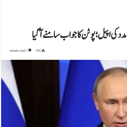
د کی اپیل؛ پوٹن کا جواب سامنے آگیا
1 minute read
104