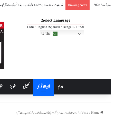
ہفتہ, اگست 8 2026
صدر آصف علی زرداری کا مکہ مشترکہ دفاعی معاہدے کا خیرمقدم
Breaking News
Select Language:
Urdu / English /Spanish / Bengali / Hindi
Urdu
ہوم
بین الاقوامی
کھیل
شوبز
ٹیک
Home
/
بین الاقوامی
/
خامنہ ای کی روس سے اسرائیل امریکا کیخلاف مدد کی اپیل؛ پوٹن کا جواب سامنے آگیا