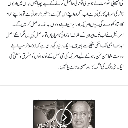
کی انقلابی حکومت نے جوہری توانائی حاصل کرنے کے لیے چھیالیس برس میں اربوں
ڈالر کی سرمایہ کاری کی ہے اب اگر وہ اپنے اس حق سے دستبردار ہوتی ہے تو وہ اپنے عوام
کا اعتماد کھو دے گی۔ یوں امریکہ اور ایران اپنے دونوں اہداف حاصل کر لیں گے۔
اسرائیل نے اب تک ایران کے خلاف ابتدائی کامیابیاں تو حاصل کی ہیںمگر اسکے اصل
اہداف ابھی تک اسکی پہنچ سے باہر ہیں۔ ایک دنیا دیکھ رہی ہے کہ ڈونلڈ ٹرمپ اپنے
دوست بنجامن نتن یاہو کے لیے امریکہ کی نئی نسل کے نوجوانوں کو مشرق وسطیٰ کی
ایک نئی جنگ کی آگ کا ایندھن بناتا ہے یا نہیں۔
ک
چ
ھ
ب
د