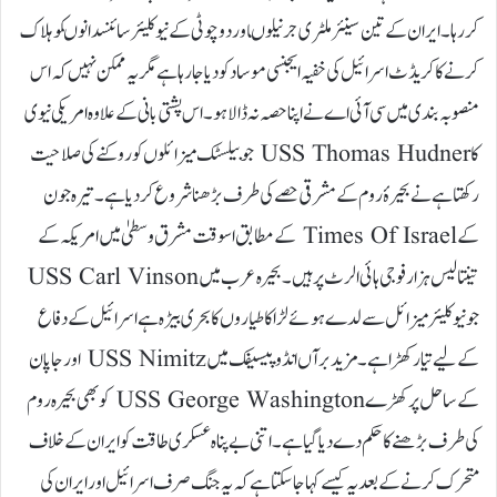
کر رہا۔ ایران کے تین سینئر ملٹری جرنیلوںاور دو چوٹی کے نیوکلیئر سائنسدانوںکو ہلاک
کرنے کا کریڈٹ اسرائیل کی خفیہ ایجنسی موساد کودیا جا رہا ہے مگر یہ ممکن نہیں کہ اس
منصوبہ بندی میں سی آئی اے نے اپنا حصہ نہ ڈالا ہو۔ اس پشتی بانی کے علاوہ امریکی نیوی
کا USS Thomas Hudner جو بیلسٹک میزائلوں کو روکنے کی صلاحیت
رکھتا ہے نے بحیرۂ روم کے مشرقی حصے کی طرف بڑھناشروع کر دیا ہے۔ تیرہ جون
کے Times Of Israel کے مطابق اسوقت مشرق وسطیٰ میں امریکہ کے
تینتالیس ہزار فوجی ہائی الرٹ پر ہیں۔ بحیرہ عرب میں USS Carl Vinson
جو نیوکلیئر میزائل سے لدے ہوئے لڑاکا طیاروں کا بحری بیڑہ ہے اسرائیل کے دفاع
کے لیے تیار کھڑا ہے۔ مزید بر آں انڈو پیسیفک میں USS Nimitz اور جاپان
کے ساحل پر کھڑے USS George Washington کو بھی بحیرہ روم
کی طرف بڑھنے کا حکم دے دیا گیاہے۔ اتنی بے پناہ عسکری طاقت کو ایران کے خلاف
متحرک کرنے کے بعد یہ کیسے کہا جا سکتا ہے کہ یہ جنگ صرف اسرائیل اور ایران کی