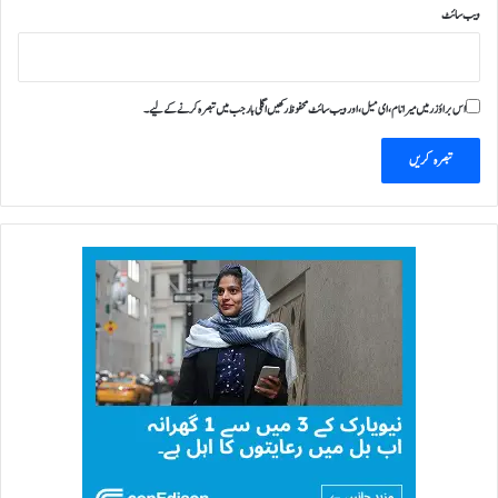
ویب‌ سائٹ
اس براؤزر میں میرا نام، ای میل، اور ویب سائٹ محفوظ رکھیں اگلی بار جب میں تبصرہ کرنے کےلیے۔