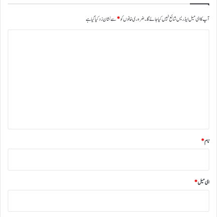
آپ کا ای میل ایڈریس شائع نہیں کیا جائے گا۔
ضروری خانوں کو
*
سے نشان زد کیا گیا ہے
ت
ب
ص
ر
ہ
*
نام
*
ای میل
*