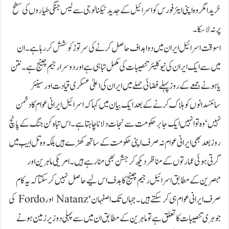
خریدا مگر وہ اپنی ایئر فورس کو اسرائیل کے جدید ٹیکنالوجی سے لیس جنگی طیاروں کی سطح
پر نہ لا سکا۔
اسوقت اسرائیل ایران میں دو اہداف حاصل کرنے کی سر توڑ کوشش کر رہا ہے۔ ان
میں سے ایک ایران کی نیوکلیئر تنصیبات کی مکمل تباہی ہے اور دوسرا رجیم چینج ہے۔ نتن
یاہو نے جمعے کے روز پہلے فضائی حملے میں ایران کی اعلیٰ عسکری قیادت ا ور سینئر
سائنسدانوں کو ہلاک کرنے کے بعد ایک بیان میں کہا کہ اسرائیل ایرانی عوام کادشمن
نہیں ‘ وہ تو انہیں ایک جابر حکومت سے نجات دلانا چاہتا ہے۔ اس تباہ کن جنگ کے پانچ
روز بعد بھی ایرانی عوام نہ صرف اپنی حکومت کے ساتھ کھڑے ہیں بلکہ وہ تل ابیب میں
گرتی ہوئی عمارتوں کے مناظر دیکھ کر جشن بھی منا رہے ہیں۔ امریکی ماہرین ا ور
مبصرین کے مطابق اسرائیل رجیم چینج کا ہدف اس لیے حاصل نہیں کر سکتا کہ یہ کام
صرف ایرانی عوام ہی کر سکتے ہیں۔ جہاں تک اصفہان‘ Natanz اور Fordo کی
جوہری تنصیبات کا تعلق ہے تو ماہرین کے مطابق ان میں سے پہلی دو زیر زمین ہونے