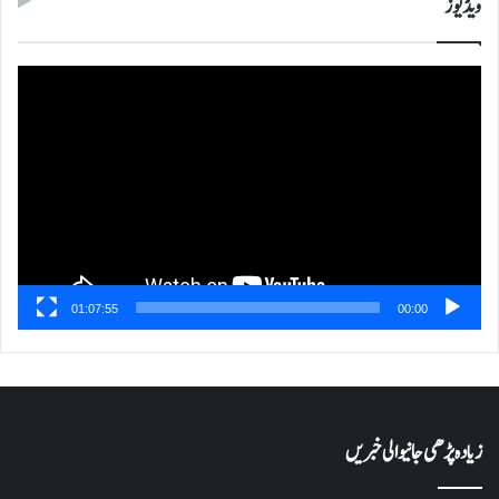
ویڈیوز
ویڈیو
پلیئر
01:07:55
00:00
زیادہ پڑھی جانیوالی خبریں