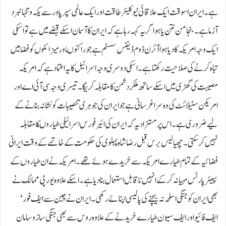
ہے۔ ایران اسوقت ایک علاقائی نیوکلیئر طاقت اور ایک عالمی سپر پاور سے یکہ و تنہا نبرد
آزما ہے۔ بنجامن نتن یاہو اگر یہ کہہ رہا ہے کہ ایران کا آسمان اسکے قبضے میں ہے تو اسکی
ایک وجہ امریکہ کادیا ہوا آئرن ڈوم ڈیفنس سسٹم ہے جو راکٹوںا ور میزائلوں کو فضا میں
تباہ کرنے کی صلاحیت رکھتا ہے۔ اسکی دوسری وجہ اسرائیل کا یہ اعتماد ہے کہ امریکہ
مصیبت کی گھڑی میں اسکے ساتھ ملکر دشمن کا مقابلہ کریگا۔ تیسری وجہ سی آئی اے اور
امریکن سٹیلائٹ کی وہ سراغرسانی ہے جو ایران کی جوہری تنصیبات کو نشانہ بنانے کے
لیے ضروری ہے۔ اس پر مستزاد یہ کہ ایران کی ائیر فورس اسرائیلی طیاروںکا مقابلہ
نہیں کر سکتی۔ چھیالیس برس قبل رضا شاہ پہلوی کی حکومت کے خاتمے کے وقت ایرانی
فضائیہ کے تمام طیارے امریکہ سے خریدے ہوئے تھے۔ امریکہ نے ان طیاروں کے
سپیئر پارٹس مہیا نہ کر کے انہیں نا قابل استعمال بنا دیا ہے۔ اسکے علاوہ یورپی ممالک نے
بھی ایران کو جنگی اسلحہ نہ بیچنے کی پالیسی اپنائے رکھی۔ ایران نے چین سے ایف فور‘
ایف فائیو اور ایف سیون طیارے خریدنے کے علاوہ روس سے بھی جنگی سازو سامان