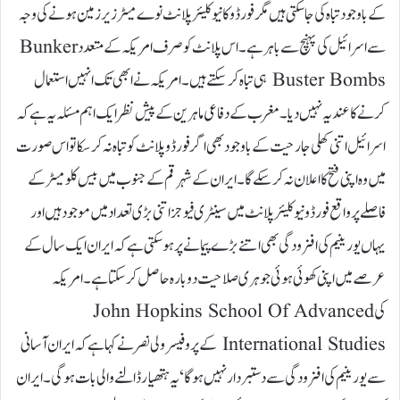
کے باوجود تباہ کی جا سکتی ہیں مگر فورڈو کا نیوکلیئر پلانٹ نوے میٹر زیر زمین ہونے کی وجہ
سے اسرائیل کی پہنچ سے باہر ہے۔ اس پلانٹ کو صرف امریکہ کے متعدد Bunker
Buster Bombs ہی تباہ کر سکتے ہیں۔ امریکہ نے ابھی تک انہیں استعمال
کرنے کا عندیہ نہیں دیا۔ مغرب کے دفاعی ماہرین کے پیش نظر ایک اہم مسئلہ یہ ہے کہ
اسرائیل اتنی کھلی جارحیت کے باوجود بھی اگر فورڈو پلانٹ کو تباہ نہ کرسکا تو اس صورت
میں وہ اپنی فتح کا اعلان نہ کر سکے گا۔ ایران کے شہر قم کے جنوب میں بیس کلو میٹر کے
فاصلے پر واقع فورڈو نیوکلیئر پلانٹ میں سینٹری فیوجز اتنی بڑی تعداد میں موجود ہیں اور
یہاں یورینیم کی افزودگی بھی اتنے بڑے پیمانے پر ہو سکتی ہے کہ ایران ایک سال کے
عرصے میں اپنی کھوئی ہوئی جوہری صلاحیت دوبارہ حاصل کر سکتا ہے۔ امریکہ
کی John Hopkins School Of Advanced
International Studies کے پروفیسر ولی نصر نے کہا ہے کہ ایران آسانی
سے یورینیم کی افزودگی سے دستبردار نہیں ہوگا‘ یہ ہتھیار ڈالنے والی بات ہو گی ۔ ایران