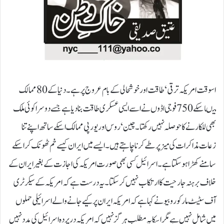
اسوقت امریکہ ترقی‘ طاقت اور خوشحالی کے بام عروج پر ہے۔ دنیا کے 80 ممالک
میںاسکے 750 فوجی اڈوں نے اسے ایسی عسکری طاقت بنا دیا ہے جسے دوسرا کوئی ملک
بھی للکارنے کا حوصلہ نہیں رکھتا۔ چین‘ روس اور یورپی ممالک اسکے ساتھ اپنے تنا
زعات مذاکرات کی میز پر طے کرنا چاہتے ہیں۔ ایسے میں ایران کیسے خم ٹھونک کر اسکے
سامنے کھڑا ہو سکتا ہے۔ اسرائیل کسی بھی صورت امریکہ کی اجازت کے بغیر ایران کے
خلاف برہنہ جارحیت کا ارتکاب نہیں کر سکتا۔ یہ درست ہے کہ امریکہ کے سیکرٹری
آف سٹیٹ مارکو روبیو نے کہا ہے کہ امریکہ ایران پر کیے جانے والے اسرائیلی حملوں
میں شامل نہیں ہے مگر اسکا یہ مطلب ہر گز نہیں کہ امریکہ در پردہ اسرائیل کی مدد نہیں