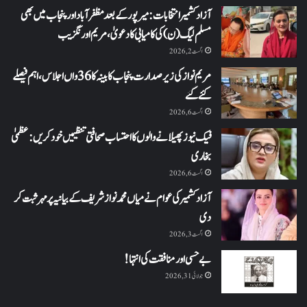
آزاد کشمیر انتخابات: میرپور کے بعد مظفرآباد اور پنجاب میں بھی
مسلم لیگ (ن) کی کامیابی کا دعویٰ، مریم اورنگزیب
اگست 2, 2026
مریم نواز کی زیر صدارت پنجاب کابینہ کا 36واں اجلاس،اہم فیصلے
کئے گئے
اگست 6, 2026
فیک نیوز پھیلانے والوں کا احتساب صحافتی تنظیمیں خود کریں: عظمیٰ
بخاری
اگست 6, 2026
آزاد کشمیر کی عوام نے میاں محمد نواز شریف کے بیانیہ پر مہر ثبت کر
دی
اگست 3, 2026
بے حسی اور منافقت کی انتہا !
جولائی 31, 2026