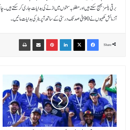
برقی پلسز بھیج سکتے ہیں اور مطلوبہ سمتوں میں اڑنے کی ہدایات جاری کر سکتے ہیں۔چائی
آزمائش مکھیوں نے 90 فی صد تک درستی کے ساتھ آپریٹر کی ہدایات مانیں۔
Print
Share via Email
Pinterest
LinkedIn
X
Facebook
Share
ا
ٹ
ل
ی
ن
ے
پ
ہ
ل