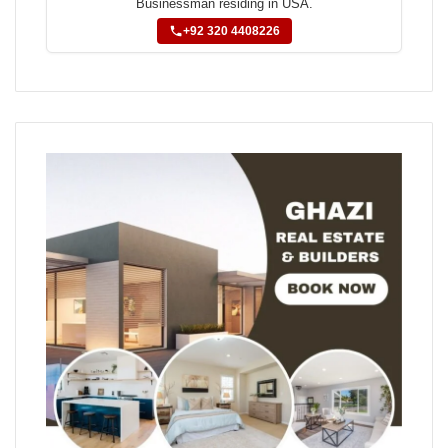
Businessman residing in USA.
+92 320 4408226