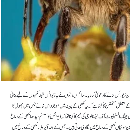
ڈیوائس بنانے کا دعویٰ کردیا۔ سائنس دانوں نے یہ ڈیوائس شہد مکھیوں کے لیے بنائی
والی ڈیوائس صرف 74 ملی گرام وزنی ہے جس کے متعلق محققین کا کہنا ہے کہ یہ مکھی کے پیٹ میں موجود اس خانے جس میں پھول کا
جنگ انسٹیٹیوٹ آف ٹیکنالوجی کی ٹیم کا کہنا تھا کہ ڈیوائس کا سسٹم سیدھا مکھی کے دماغ
ین سوئیاں مکھی کے دماغ میں لگا دی جاتی ہیں۔ جس کے بعد آپریٹرز مکھی کے دماغ میں