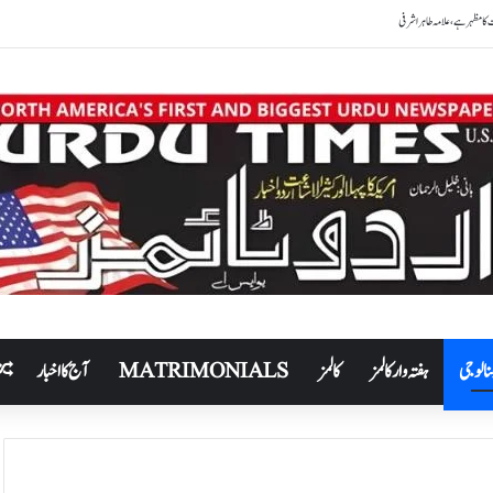
نالوجی
ہفتہ وار کالمز
کالمز
MATRIMONIALS
آج کا اخبار