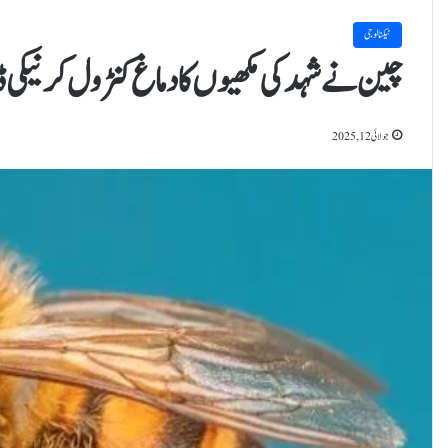
ٹیکنالوجی
چین نے شہد کی مکھیوں کا دماغ کنٹرول کرنیکی ڈ
جولائی 12, 2025