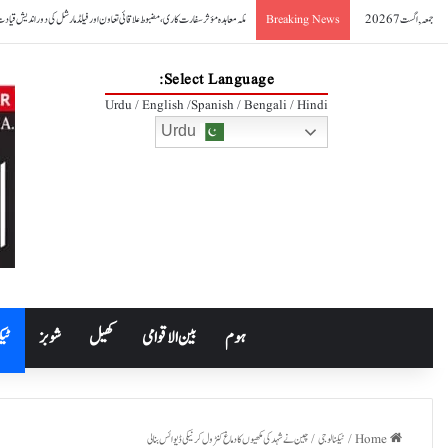
جمعہ, اگست 7 2026
صدر آصف علی زرداری کا مکہ مشترکہ دفاعی معاہدے کا خیرمقدم
Breaking News
Select Language:
Urdu / English /Spanish / Bengali / Hindi
Urdu
ہوم
بین الاقوامی
کھیل
شوبز
ٹیک
Home
/
ٹیکنالوجی
/
چین نے شہد کی مکھیوں کا دماغ کنٹرول کرنیکی ڈیوائس بنالی