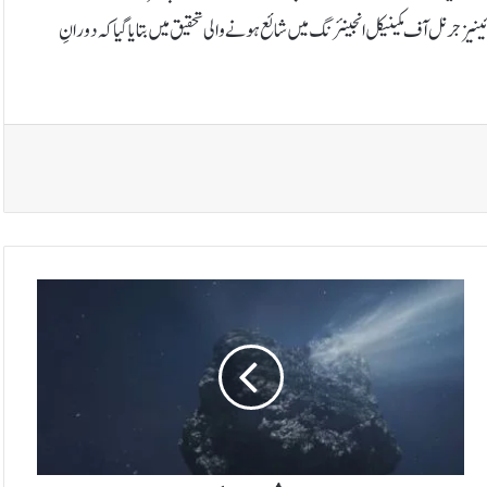
نیز جرنل آف مکینیکل انجینئرنگ میں شائع ہونے والی تحقیق میں بتایا گیا کہ دورانِ
ا
ی
س
ا
ش
ہ
ا
ب
ی