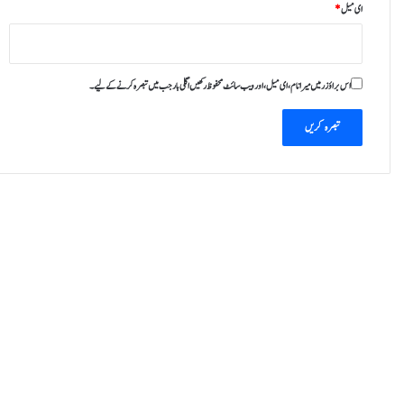
ای میل
*
اس براؤزر میں میرا نام، ای میل، اور ویب سائٹ محفوظ رکھیں اگلی بار جب میں تبصرہ کرنے کےلیے۔