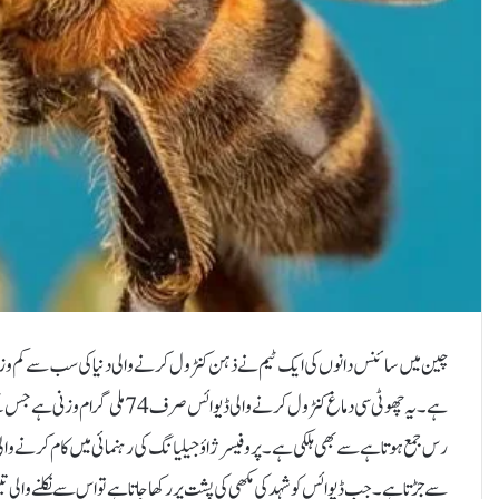
چین میں سائنس دانوں کی ایک ٹیم نے ذہن کنٹرول کرنے والی دنیا کی سب سے کم وزن 
ہے۔یہ چھوٹی سی دماغ کنٹرول کرنے 
رس جمع ہوتا ہے سے بھی ہلکی ہے۔پروفیسر ژاؤ جیلیانگ کی رہنمائی میں کام کرنے والی بی
سے جڑتا ہے۔جب ڈیوائس کو شہد کی مکھی کی پشت پر رکھا جاتا ہے تو اس سے نکلنے والی ت