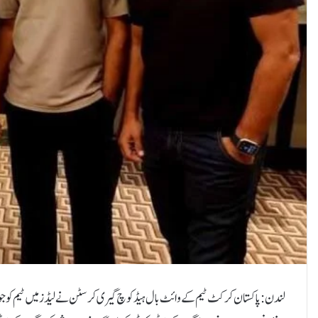
لندن: پاکستان کرکٹ ٹیم کے وائٹ بال ہیڈ کوچ گیری کرسٹن نے لیڈز میں ٹیم کو جوائن