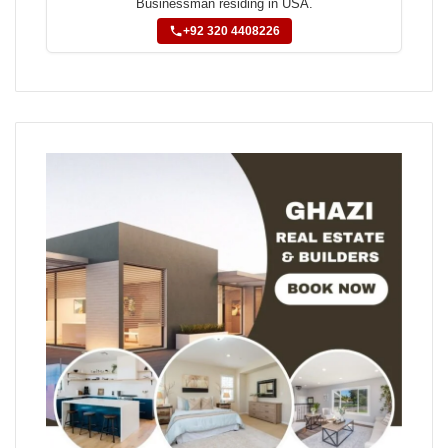
Businessman residing in USA.
+92 320 4408226