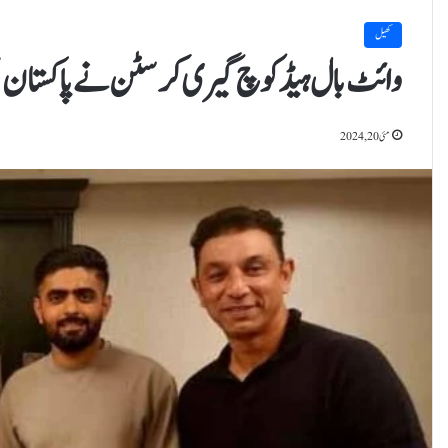
کھیل
وائٹ بال ہیڈ کوچ گیری کرسٹن نے پاکستان ٹیم
مئی 20, 2024