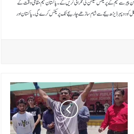
ن پیر سے ٹیم کے پریکٹس سیشن کی نگرانی کریں گے۔پاکستان ٹیم مقامی وقت کے
جے تک پریکٹس کرے گی۔ ٹیم منگل کو دوپہر ڈیڑھ بجے سے شام ساڑھے چار بجے تک پریکٹس کرے گی۔پاکستان اور
ر
ا
ش
د
ن
س
ی
م