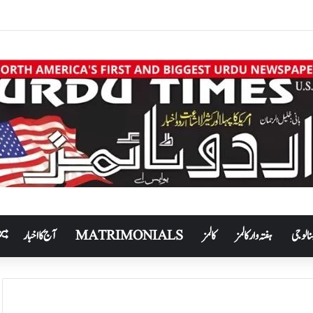
نالوجی
ہفتہ وار کالمز
کالمز
MATRIMONIALS
آج کا اخبار