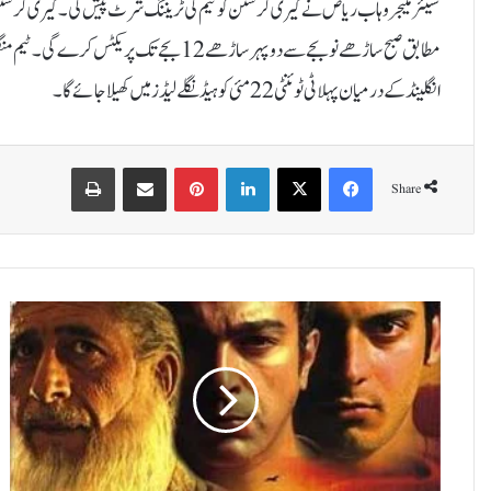
سینئر منیجر وہاب ریاض نے گیری کرسٹن کو ٹیم کی ٹریننگ شرٹ پیش کی۔گیری کرسٹ
مطابق صبح ساڑھے نو بجے سے دوپہر ساڑھے 12 ب
انگلینڈ کے درمیان پہلا ٹی ٹوئنٹی 22مئی کو ہیڈنگلے لیڈز میں کھیلا جائے گا۔
Print
Share via Email
Pinterest
LinkedIn
X
Facebook
Share
ن
ص
ی
ر
ا
ل
د
ی