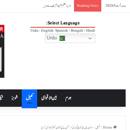
بدھ, اگست 5 2026
وزیراعظم شہباز شریف سے ایرانی وزیر صنعت کی ملاقات، دوطرفہ تجارت 10 ارب ڈالر تک بڑھانے کے عزم کا اعادہ
Breaking News
Select Language:
Urdu / English /Spanish / Bengali / Hindi
Urdu
ہوم
بین الاقوامی
کھیل
شوبز
ٹیک
Home
/
کھیل
/
وائٹ بال ہیڈ کوچ گیری کرسٹن نے پاکستان ٹیم کو جوائن کرلیا