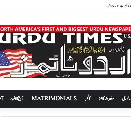
نالوجی
ہفتہ وار کالمز
کالمز
MATRIMONIALS
آج کا اخبار