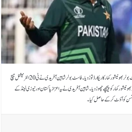
قومی ٹیم کے نوجوان فاسٹ بولر شاہین آفریدی نے ٹی 20 انٹرنیشنل میں بھارتی فاسٹ بولر بھونیشور کمار کا ریکارڈ توڑ دیا۔فاسٹ بولر شاہین آفریدی نے ٹی 20 انٹرنیشنل میچ
بھونیشور کمار کو پیچھے چھوڑ دیا۔شاہین آفریدی نے یہ اعزاز پاکستان اور نیوزی لینڈ کے