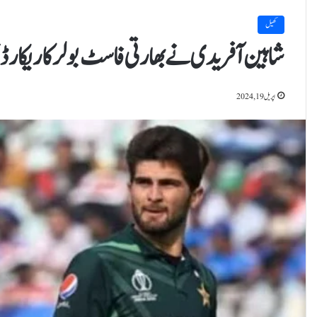
کھیل
شاہین آفریدی نے بھارتی فاسٹ بولر کا ریکارڈ ت
اپریل 19, 2024