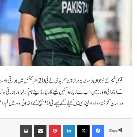
کے ابتدائی اوورز میں سب سے زیادہ وکٹیں لینے کا ریکارڈ اپنے نام کرلیا اور بھارتی بولر 
درمیان گزشتہ روز راولپنڈی میں کھیلے گئے پہلے ٹی 20 میچ کے ابتدائی اوور میں ٹم رابنسن کو آؤٹ کرکے حاصل کیا۔
Print
Share via Email
Pinterest
LinkedIn
X
Facebook
Share