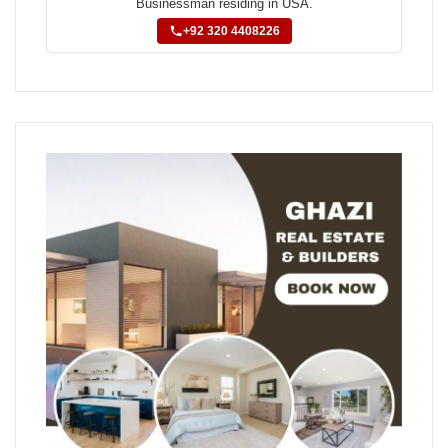
Businessman residing in USA.
+92 320 4408226