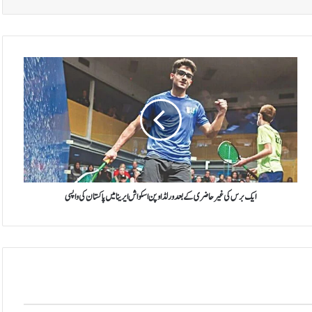
ا
ی
ک
ب
ر
س
ک
ی
غ
ی
ایک برس کی غیر حاضری کے بعد ورلڈ اوپن اسکواش ایرینا میں پاکستان کی واپسی
ر
ح
ا
ض
ر
ی
ک