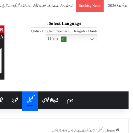
ہفتہ, اگست 8 2026
صدر آصف علی زرداری کا مکہ مشترکہ دفاعی معاہدے کا خیرمقدم
Breaking News
Select Language:
Urdu / English /Spanish / Bengali / Hindi
Urdu
ہوم
بین الاقوامی
کھیل
شوبز
ٹیک
Home
/
کھیل
/
شاہین آفریدی نے بھارتی فاسٹ بولر کا ریکارڈ توڑ دیا