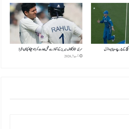
ے
ب
ع
د
و
ر
ل
ڈ
ا
کیچ کے چرچے، ویڈیو وائرل
سری لنکا کیخلاف سیریز کے آغاز سے قبل بھارت کو بڑا دھچکا، کپتان انجرڈ
و
اگست 7, 2026
پ
ن
ا
س
ک
و
ا
ش
ا
ی
ر
ی