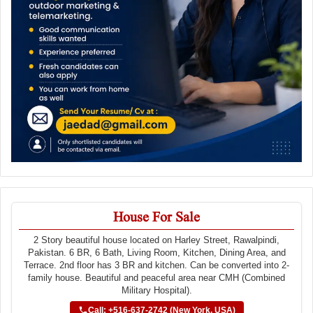
House For Sale
2 Story beautiful house located on Harley Street, Rawalpindi,
Pakistan. 6 BR, 6 Bath, Living Room, Kitchen, Dining Area, and
Terrace. 2nd floor has 3 BR and kitchen. Can be converted into 2-
family house. Beautiful and peaceful area near CMH (Combined
Military Hospital).
Call: +516-637-2742 (New York, USA)