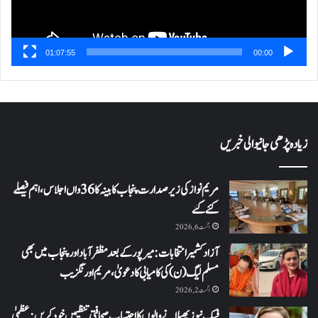
01:07:55
00:00
زیادہ پڑھی جانیوالی خبریں
مریم نواز کی زیر صدارت پنجاب کابینہ کا 36واں اجلاس،اہم فیصلے
کئے گئے
اگست 6, 2026
آزاد کشمیر انتخابات: میرپور کے بعد مظفرآباد اور پنجاب میں بھی
مسلم لیگ (ن) کی کامیابی کا دعویٰ، مریم اورنگزیب
اگست 2, 2026
فیک نیوز پھیلانے والوں کا احتساب صحافتی تنظیمیں خود کریں: عظمیٰ