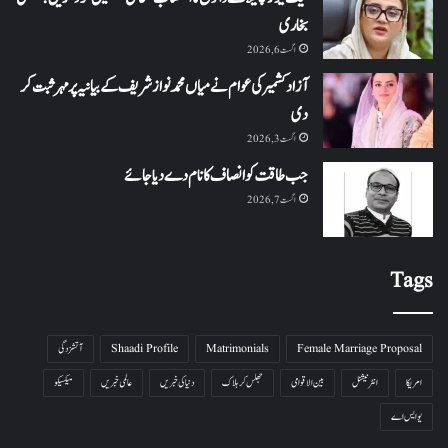
بخاری
اگست 6, 2026
آزاد کشمیر کی عوام نے میاں محمد نواز شریف کے بیانیہ پر مہر ثبت کر
دی
اگست 3, 2026
جب طاقت کو انصاف کا نام دے دیا جائے
اگست 7, 2026
Tags
Female Marriage Proposal
Matrimonials
Shaadi Profile
آتشزدگی
امریکا
انٹرنیشنل
بین الاقوامی
جھلس کر ہلاک
دنیا کی خبریں
عالمی خبریں
میکسیکو
یو ایس اے