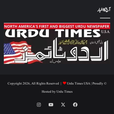
آج کا اخبار
Urdu Times USA
| Proudly
© Copyright 2026, All Rights Reserved |
Hosted by
Urdu Times
Instagram
YouTube
Facebook
X