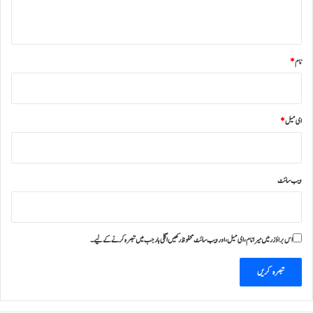
*
نام
*
ای میل
*
ویب‌ سائٹ
اس براؤزر میں میرا نام، ای میل، اور ویب سائٹ محفوظ رکھیں اگلی بار جب میں تبصرہ کرنے کےلیے۔