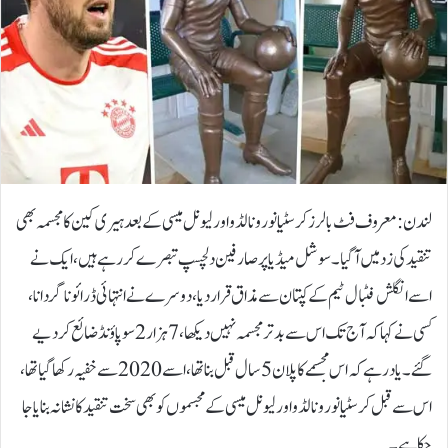
لندن:معروف فٹ بالرز کرسٹیانو رونالڈو اور لیونل میسی کے بعد ہیری کین کا مجسمہ بھی
تنقید کی زد میں آگیا۔سوشل میڈیا پر صارفین دلچسپ تبصرے کررہے ہیں، ایک نے
اسے انگلش فٹبال ٹیم کے کپتان سے مذاق قرار دیا، دوسرے نے انتہائی ڈرائونا گردانا،
کسی نے کہا کہ آج تک اس سے بدتر مجسمہ نہیں دیکھا، 7ہزار 2سو پاؤنڈ ضائع کردیے
گئے۔یاد رہے کہ اس مجسمے کا پلان 5سال قبل بنا تھا، اسے 2020سے خفیہ رکھا گیا تھا،
اس سے قبل کرسٹیانو رونالڈو اور لیونل میسی کے مجسموں کو بھی سخت تنقید کا نشانہ بنایا جا
چکا ہے۔