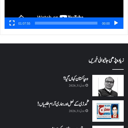
01:07:55
00:00
زیادہ پڑھی جانیوالی خبریں
وہ پاکستان کہاں گیا؟
جولائی 31, 2026
گُدڑی کے لعل اور ہماری آرام طلبیاں!
جولائی 31, 2026