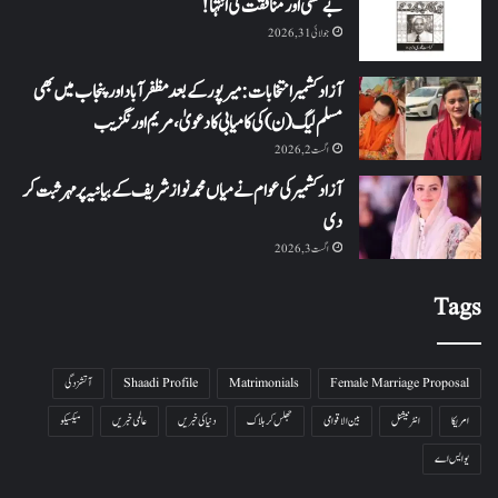
بے حسی اور منافقت کی انتہا !
جولائی 31, 2026
آزاد کشمیر انتخابات: میرپور کے بعد مظفرآباد اور پنجاب میں بھی
مسلم لیگ (ن) کی کامیابی کا دعویٰ، مریم اورنگزیب
اگست 2, 2026
آزاد کشمیر کی عوام نے میاں محمد نواز شریف کے بیانیہ پر مہر ثبت کر
دی
اگست 3, 2026
Tags
Female Marriage Proposal
Matrimonials
Shaadi Profile
آتشزدگی
امریکا
انٹرنیشنل
بین الاقوامی
جھلس کر ہلاک
دنیا کی خبریں
عالمی خبریں
میکسیکو
یو ایس اے