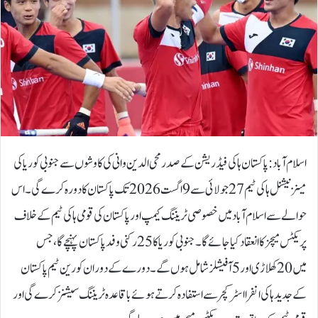
اسلام آباد: پاکستان ہاکی فیڈریشن کے صدر محی الدین وانی کی کاوشوں سے جنوبی کوریا کی
مینز نیشنل ہاکی ٹیم 27 جولائی سے 9 اگست 2026 تک پاکستان کا دورہ کرے گی۔اس
حوالے سے اسلام آباد میں خصوصی ٹریننگ کیمپ اور پاکستان کی قومی ہاکی ٹیم کے خلاف
پریکٹس میچز کا انعقاد کیا جائے گا۔جنوبی کوریا کا 25 رکنی وفد پاکستان پہنچے گا، جس
میں 20 کھلاڑی اور 5 آفیشلز شامل ہوں گے۔ دورے کے دوران کورین ٹیم پاکستان
کے جدید ہاکی انفرا اسٹرکچر سے استفادہ کرتے ہوئے باقاعدہ ٹریننگ سیشنز کرے گی اور