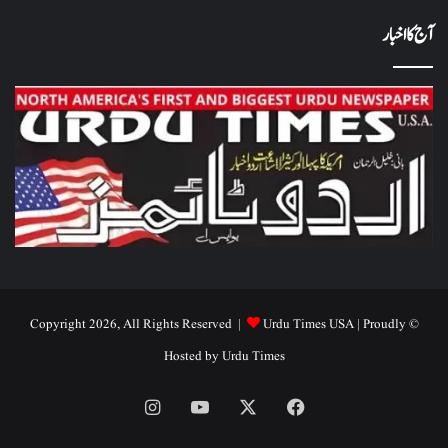
آج کا اخبار
Urdu Times USA
| Proudly
© Copyright 2026, All Rights Reserved |
Hosted by
Urdu Times
Instagram
YouTube
Facebook
X