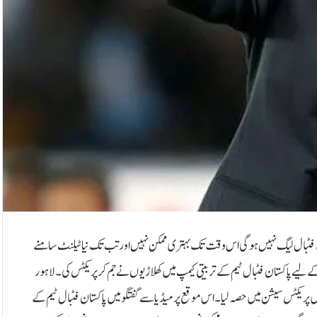
ں فٹبال لیگ نہیں ہوگی اس وقت تک بہتری ممکن نہیں اور تب تک نیا ٹیلنٹ سامنے
 لیے پاکستان فٹبال ٹیم کے تربیتی کیمپ میں کھلاڑیوں نے جم کر پریکٹس کی۔لاہور
پریکٹس سیشن میں حصہ لیا۔ اس موقع پر میڈیا سےگفتگو میں پاکستان فٹبال ٹیم کے