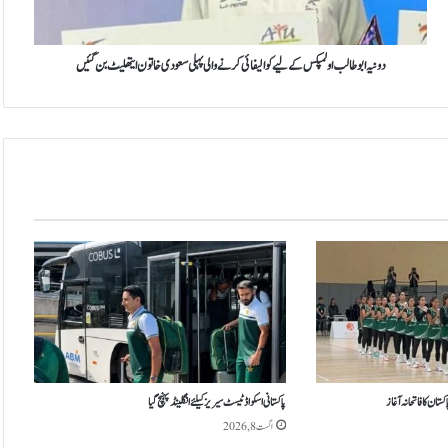
ب
و
ط
ا
دونیہ ابو طالب اولمپکس کے لیے کوالیفائی کرنے والی پہلی سعودی خاتون ایتھلیٹ بن گئیں
ل
ب
ا
و
ل
م
پ
ک
س
ک
ے
ل
ی
ے
ک
و
ان کا فاتحانہ آغاز
پاکستانی اسکواڈ ٹیسٹ سیریز کیلئے انگلینڈ پہنچ گیا
ا
اگست 8, 2026
ل