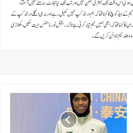
ہیں ہوگی اس وقت تک بہتری ممکن نہیں اور تب تک نیا ٹیلنٹ سامنےنہیں آسکتا،
ں۔قومی ٹیم کے ہیڈ کوچ کا کہنا تھا کہ ہم ورلڈ کپ نہیں کھیل رہے اور نہ ہی اگلے ورلڈکپ کے
ن کا کہنا تھا کہ ابھی ہمیں ٹیم تیار کرنی ہے تاکہ ریجنل ٹورنامنٹس جیت سکیں، کھلاڑی
 وہ جلد ٹیم جوائن کریں گے۔
د
و
ن
ی
ہ
ا