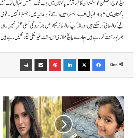
ہیڈکوچ اسٹیفن کونسٹنٹائن کا کہنا تھا کہ پاکستان میں جب تک مسلسل فٹبال لیگ ن
پاکستان میں5 ہزار فٹبال کلب رجسٹرڈ ہیں، اتنے تو برطانیہ میں رجسٹرڈ نہی
لیےکوالیفائی کرسکتے ہیں، ورلڈ کپ کوالیفائر میچز میں کارکردگی تسلی بخش نہیں رہی۔ا
بھرپور محنت کر رہے ہیں، چار سے پانچ کھلاڑی اس وقت غیرملکی لیگز کھیل رہے ہیں،
Print
Share via Email
Pinterest
LinkedIn
X
Facebook
Share
ث
ا
ن
ی
ہ
ا