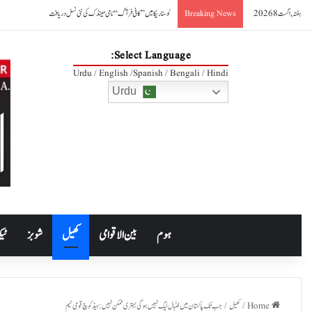
ہفتہ, اگست 8 2026
کوسٹا ریکا میں ’’کافی فرآگ‘‘ نامی مینڈک کی نئی نسل دریافت
Breaking News
Select Language:
Urdu / English /Spanish / Bengali / Hindi
Urdu
ہوم
بین الاقوامی
کھیل
شوبز
ٹیک
Home
/
کھیل
/
جب تک پاکستان میں فٹبال لیگ نہیں ہوگی بہتری ممکن نہیں: ہیڈکوچ قومی ٹیم