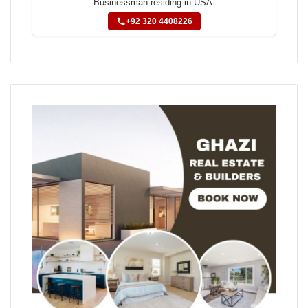
Businessman residing in USA.
+92 320 4408226