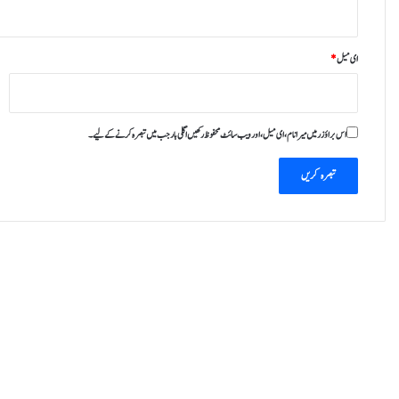
ای میل
*
اس براؤزر میں میرا نام، ای میل، اور ویب سائٹ محفوظ رکھیں اگلی بار جب میں تبصرہ کرنے کےلیے۔