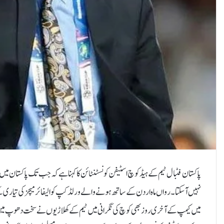
پاکستان فٹبال ٹیم کے ہیڈکوچ اسٹیفن کونسٹنٹائن کا کہنا ہےکہ جب تک پاکستان می
نہیں آسکتا۔رواں ماہ اردن کے ساتھ ہونے والے ورلڈکپ کوالیفائر میچز کی تیاری کے
میں کیمپ کے آخری روز بھی کوچ کی نگرانی میں ٹیم کےکھلاڑیوں نے سخت دھوپ میں 