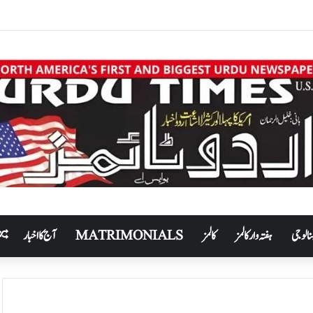
نالوجی
ہفتہ وار کالمز
کالمز
MATRIMONIALS
آج کا اخبار