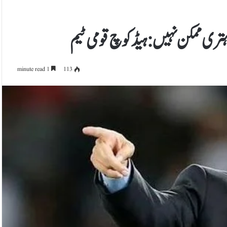
تری ممکن نہیں: ہیڈکوچ قومی ٹیم
1 minute read
113