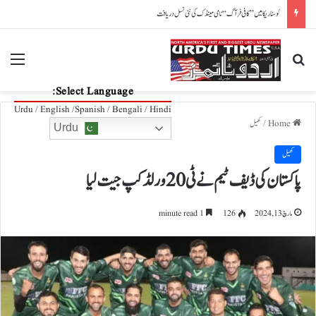
فیفا ورلڈکپ میں میسی کو بم سے اڑانے کی دھمکی، مشکوک شخص کی رونالڈو کے ہوٹل آمد کا انکشاف
nu
Search for
Select Language:
Urdu / English /Spanish / Bengali / Hindi
Home
/
کھیل
Urdu
کھیل
پاکستان کی ڈیف ٹیم نے ٹی 20 ورلڈ کپ جیت لیا
مارچ 13, 2024
126
1 minute read