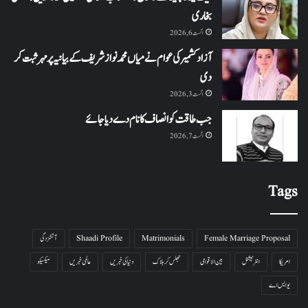
بخاری
اگست 6, 2026
آزاد کشمیر کی عوام نے میاں محمد نواز شریف کے بیانیہ پر مہر ثبت کر
دی
اگست 3, 2026
جب طاقت کو انصاف کا نام دے دیا جائے
اگست 7, 2026
Tags
Female Marriage Proposal
Matrimonials
Shaadi Profile
آتشزدگی
امریکا
انٹرنیشنل
بین الاقوامی
جھلس کر ہلاک
دنیا کی خبریں
عالمی خبریں
میکسیکو
یو ایس اے