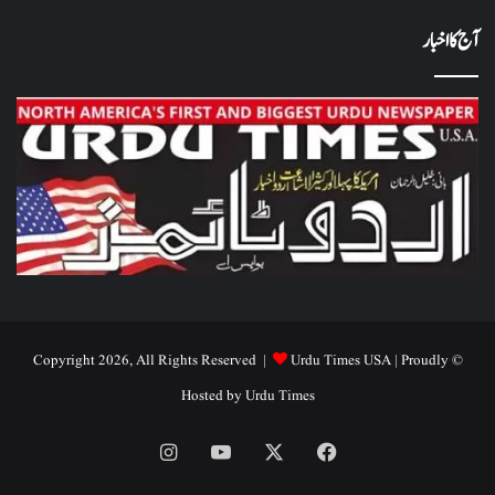
آج کا اخبار
Urdu Times USA
| Proudly
© Copyright 2026, All Rights Reserved |
Hosted by
Urdu Times
Instagram
YouTube
Facebook
X