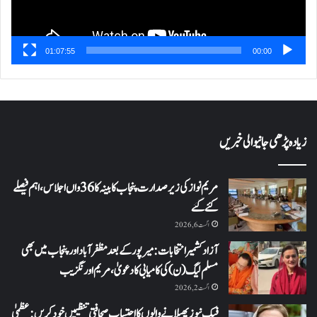
01:07:55
00:00
زیادہ پڑھی جانیوالی خبریں
مریم نواز کی زیر صدارت پنجاب کابینہ کا 36واں اجلاس،اہم فیصلے
کئے گئے
اگست 6, 2026
آزاد کشمیر انتخابات: میرپور کے بعد مظفرآباد اور پنجاب میں بھی
مسلم لیگ (ن) کی کامیابی کا دعویٰ، مریم اورنگزیب
اگست 2, 2026
فیک نیوز پھیلانے والوں کا احتساب صحافتی تنظیمیں خود کریں: عظمیٰ