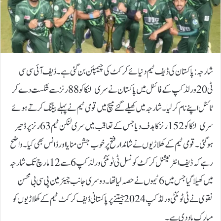
شارجہ: پاکستان کی ڈیف ٹیم دنیائے کرکٹ کی چیمپئن بن گئی ہے۔ڈیف آئی سی سی
ٹی 20 ورلڈ کپ کے فائنل میں پاکستان نے سری لنکا کو 88 رنز سے شکست دے کر
ٹائٹل اپنے نام کرلیا۔شارجہ میں کھیلے گئے میچ میں قومی ٹیم نے پہلے بیٹنگ کرتے ہوئے
سری لنکا کو 152 رنز کا ہدف دیا جس کے تعاقب میں سری لنکن ٹیم 63 رنز پر ڈھیر
ہوگئی۔قومی ٹیم کے کھلاڑیوں نے شاندار فتح پر خوب جشن منایا اور ڈانس بھی کیا۔واضح
رہے کہ ڈیف انٹرنیشنل کرکٹ کونسل ٹی ٹوئنٹی ورلڈ کپ 6 سے 12 مارچ تک شارجہ
میں کھیلا گیا جس میں 6 ٹیموں نے حصہ لیا تھا۔دوسری جانب چیئرمین پی سی بی محسن
نقوی نے ٹی ٹوئنٹی ورلڈ کپ 2024 جیتنے پر پاکستانی ڈیف کرکٹ ٹیم کے کھلاڑیوں کو
مبارک باد دی ہے۔