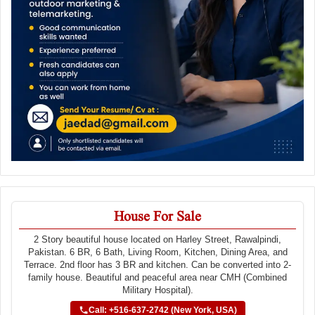
House For Sale
2 Story beautiful house located on Harley Street, Rawalpindi,
Pakistan. 6 BR, 6 Bath, Living Room, Kitchen, Dining Area, and
Terrace. 2nd floor has 3 BR and kitchen. Can be converted into 2-
family house. Beautiful and peaceful area near CMH (Combined
Military Hospital).
Call: +516-637-2742 (New York, USA)