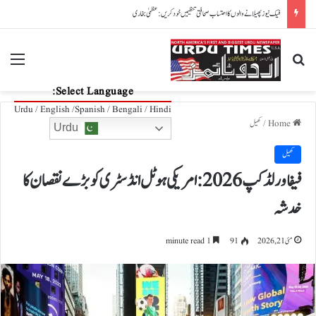
پاکستان، آذربائیجان تعلقات مزید مضبوط بنانے کے عزم کا اعادہ
nu
Search for
Select Language:
Urdu / English /Spanish / Bengali / Hindi
Home
/
کھیل
Urdu
کھیل
فیفا ورلڈکپ 2026: امریکی ہوٹل انڈسٹری کو بڑے نقصان کا
خدشہ
مئی 21, 2026
91
1 minute read