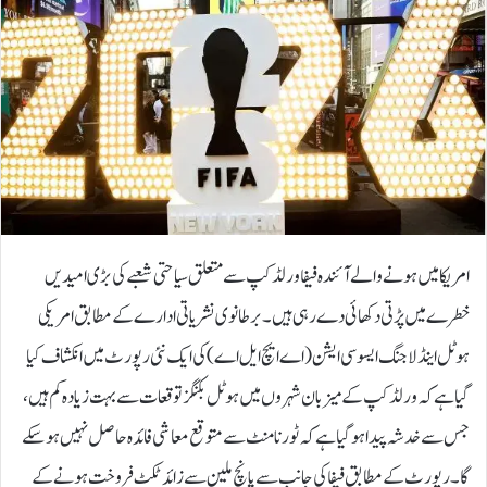
امریکا میں ہونے والے آئندہ فیفا ورلڈ کپ سے متعلق سیاحتی شعبے کی بڑی امیدیں
خطرے میں پڑتی دکھائی دے رہی ہیں۔برطانوی نشریاتی ادارے کے مطابق امریکی
ہوٹل اینڈ لاجنگ ایسوسی ایشن (اے ایچ ایل اے)کی ایک نئی رپورٹ میں انکشاف کیا
گیا ہے کہ ورلڈ کپ کے میزبان شہروں میں ہوٹل بکنگز توقعات سے بہت زیادہ کم ہیں،
جس سے خدشہ پیدا ہو گیا ہے کہ ٹورنامنٹ سے متوقع معاشی فائدہ حاصل نہیں ہو سکے
گا۔رپورٹ کے مطابق فیفا کی جانب سے پانچ ملین سے زائد ٹکٹ فروخت ہونے کے