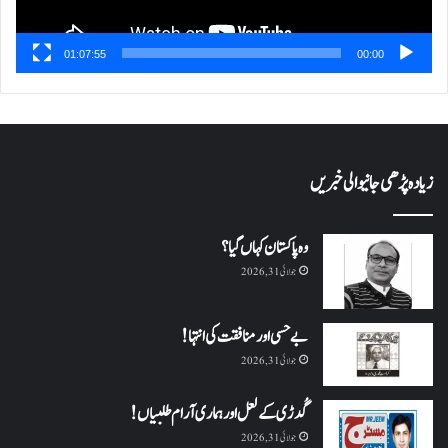
01:07:55
00:00
زیادہ پڑھی جانیوالی خبریں
وہ پاکستان کہاں گیا؟
جولائی 31, 2026
بے حسی اور منافقت کی انتہا !
جولائی 31, 2026
گُدڑی کے لعل اور ہماری آرام طلبیاں!
جولائی 31, 2026