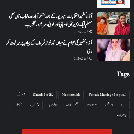
آزاد کشمیر انتخابات: میرپور کے بعد مظفرآباد اور پنجاب میں بھی
مسلم لیگ (ن) کی کامیابی کا دعویٰ، مریم اورنگزیب
اگست 2, 2026
آزاد کشمیر کی عوام نے میاں محمد نواز شریف کے بیانیہ پر مہر ثبت کر
دی
اگست 3, 2026
Tags
Female Marriage Proposal
Matrimonials
Shaadi Profile
آتشزدگی
امریکا
انٹرنیشنل
بین الاقوامی
جھلس کر ہلاک
دنیا کی خبریں
عالمی خبریں
میکسیکو
یو ایس اے