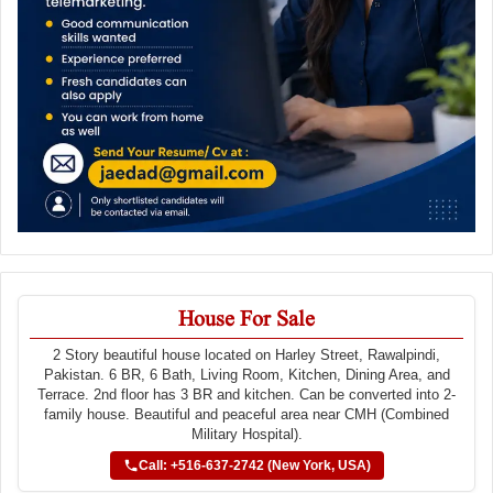
House For Sale
2 Story beautiful house located on Harley Street, Rawalpindi,
Pakistan. 6 BR, 6 Bath, Living Room, Kitchen, Dining Area, and
Terrace. 2nd floor has 3 BR and kitchen. Can be converted into 2-
family house. Beautiful and peaceful area near CMH (Combined
Military Hospital).
Call: +516-637-2742 (New York, USA)