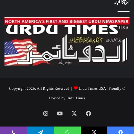
آج کا اخبار
Urdu Times USA
| Proudly
© Copyright 2026, All Rights Reserved |
Hosted by
Urdu Times
Instagram
YouTube
Facebook
X