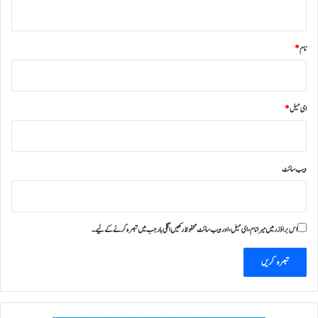
*
نام
*
ای میل
*
ویب‌ سائٹ
اس براؤزر میں میرا نام، ای میل، اور ویب سائٹ محفوظ رکھیں اگلی بار جب میں تبصرہ کرنے کےلیے۔