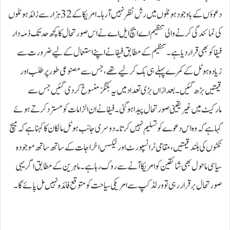
دعوؤں کے باوجود ہوٹلوں میں رش نظر نہیں آ رہا۔امریکا کے 32 ہزار سے زائد ہوٹلوں
کی نمائندگی کرنے والی تنظیم اے ایچ ایل اے نے اس صورتحال کا کچھ حد تک ذمہ دار
فیفا کو بھی قرار دیا ہے۔تنظیم کے مطابق فیفا نے اپنے استعمال کے لیے ضرورت سے
زیادہ ہوٹل کے کمرے پہلے ہی بک کر لیے تھے، جس سے مصنوعی طور پر طلب اور
قیمتیں بڑھ گئیں۔بعد ازاں بڑی تعداد میں یہ بکنگز منسوخ کردی گئیں جس سے
مارکیٹ میں غیر یقینی صورتحال پیدا ہو گئی۔فیفا نے ان الزامات کو مسترد کرتے ہوئے
کہا ہے کہ وہ اس دعوے کو تسلیم نہیں کرتا۔دوسری جانب ہوٹل مالکان کا کہنا ہے کہ میچ
ٹکٹوں کی بلند قیمتیں، مقامی ٹرانسپورٹ اور ٹیکس اخراجات کے ساتھ ساتھ موجودہ
سیاسی ماحول بھی شائقین کو امریکا آنے سے روک رہا ہے۔ماہرین کے مطابق اگر یہی
صورتحال برقرار رہی تو ورلڈ کپ سے امریکی سیاحت کو متوقع فائدہ نہیں مل پائے گا۔