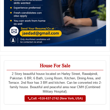
House For Sale
2 Story beautiful house located on Harley Street, Rawalpindi,
Pakistan. 6 BR, 6 Bath, Living Room, Kitchen, Dining Area, and
Terrace. 2nd floor has 3 BR and kitchen. Can be converted into 2-
family house. Beautiful and peaceful area near CMH (Combined
Military Hospital).
Call: +516-637-2742 (New York, USA)