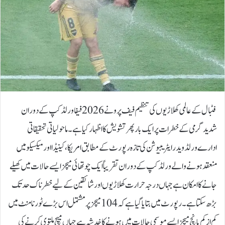
فٹبال کے عالمی کھلاڑیوں کی تنظیم فیف پرو نے 2026 فیفا ورلڈ کپ کے دوران
شدید گرمی کے خطرات پر ایک بار پھر تشویش کا اظہار کیا ہے۔ماحولیاتی تحقیقاتی
ادارے ورلڈ ویدر ایٹریبیوشن کی تازہ رپورٹ کے مطابق امریکا، کینیڈا اور میکسیکو میں
منعقد ہونے والے ورلڈ کپ کے دوران تقریباً ایک چوتھائی میچز ایسے حالات میں کھیلے
جانے کا امکان ہے جہاں درجہ حرارت کھلاڑیوں اور شائقین کے لیے خطرناک حد تک
بڑھ سکتا ہے۔رپورٹ میں بتایا گیا ہے کہ 104 میچز پر مشتمل اس بڑے ٹورنامنٹ میں
کم از کم پانچ میچز ایسے موسمی حالات میں ہونے کا خدشہ ہے جہاں میچ ملتوی کرنے کی