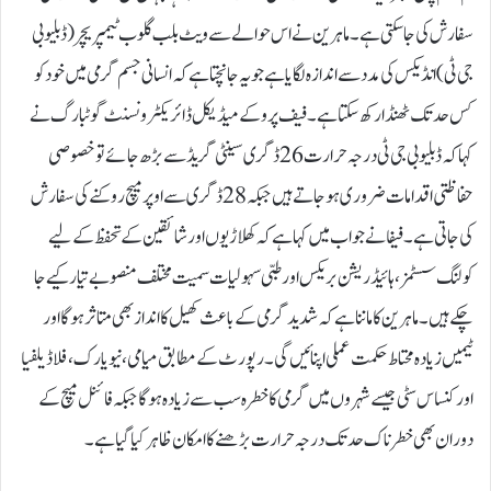
سفارش کی جا سکتی ہے۔ماہرین نے اس حوالے سے ویٹ بلب گلوب ٹیمپریچر (ڈبلیو بی
جی ٹی) انڈیکس کی مدد سے اندازہ لگایا ہے جو یہ جانچتا ہے کہ انسانی جسم گرمی میں خود کو
کس حد تک ٹھنڈا رکھ سکتا ہے۔فیف پرو کے میڈیکل ڈائریکٹر ونسنٹ گوٹبارگ نے
کہا کہ ڈبلیو بی جی ٹی درجہ حرارت 26 ڈگری سینٹی گریڈ سے بڑھ جائے تو خصوصی
حفاظتی اقدامات ضروری ہو جاتے ہیں جبکہ 28 ڈگری سے اوپر میچ روکنے کی سفارش
کی جاتی ہے۔فیفا نے جواب میں کہا ہے کہ کھلاڑیوں اور شائقین کے تحفظ کے لیے
کولنگ سسٹمز، ہائیڈریشن بریکس اور طبی سہولیات سمیت مختلف منصوبے تیار کیے جا
چکے ہیں۔ماہرین کا ماننا ہے کہ شدید گرمی کے باعث کھیل کا انداز بھی متاثر ہوگا اور
ٹیمیں زیادہ محتاط حکمت عملی اپنائیں گی۔رپورٹ کے مطابق میامی، نیویارک، فلاڈیلفیا
اور کنساس سٹی جیسے شہروں میں گرمی کا خطرہ سب سے زیادہ ہوگا جبکہ فائنل میچ کے
دوران بھی خطرناک حد تک درجہ حرارت بڑھنے کا امکان ظاہر کیا گیا ہے۔