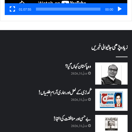
01:07:55
00:00
زیادہ پڑھی جانیوالی خبریں
وہ پاکستان کہاں گیا؟
جولائی 31, 2026
گُدڑی کے لعل اور ہماری آرام طلبیاں!
جولائی 31, 2026
بے حسی اور منافقت کی انتہا !
جولائی 31, 2026