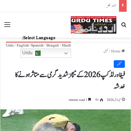
کوئٹہ: حکومت اور تاجروں کے درمیان مذاکرات کامیاب، احتجاج موخر کرنے کا اعلان
nu
Search for
Select Language:
Urdu / English /Spanish / Bengali / Hindi
Home
/
کھیل
Urdu
کھیل
فیفا ورلڈکپ 2026 کے میچز شدید گرمی سے متاثر ہونے کا
خدشہ
مئی 21, 2026
91
1 minute read