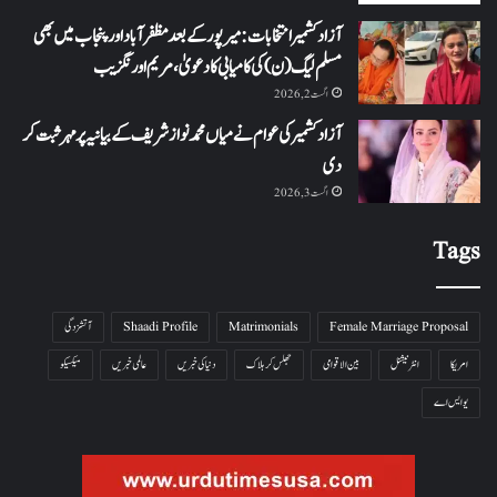
آزاد کشمیر انتخابات: میرپور کے بعد مظفرآباد اور پنجاب میں بھی
مسلم لیگ (ن) کی کامیابی کا دعویٰ، مریم اورنگزیب
اگست 2, 2026
آزاد کشمیر کی عوام نے میاں محمد نواز شریف کے بیانیہ پر مہر ثبت کر
دی
اگست 3, 2026
Tags
Female Marriage Proposal
Matrimonials
Shaadi Profile
آتشزدگی
امریکا
انٹرنیشنل
بین الاقوامی
جھلس کر ہلاک
دنیا کی خبریں
عالمی خبریں
میکسیکو
یو ایس اے