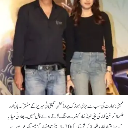
ممبئی: بھارت کی سب سے بڑی میوزک پروڈکشن کمپنی ٹی سیریز کے مشترکہ بانی اور
فلسماز کرشن کمار کی بیٹی تیشا کمار کینسر سے جنگ لڑتے ہوئے چل بسیں۔بھارتی میڈیا
کے مطابق اداکار و فلمساز کرشن کمار کی 20 سالہ بیٹی تیشا کمار گزشتہ کچھ عرصے سے