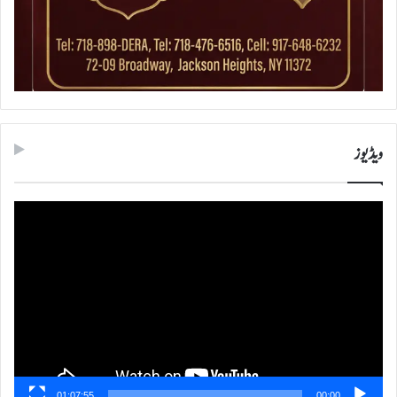
ویڈیوز
ویڈیو
پلیئر
01:07:55
00:00