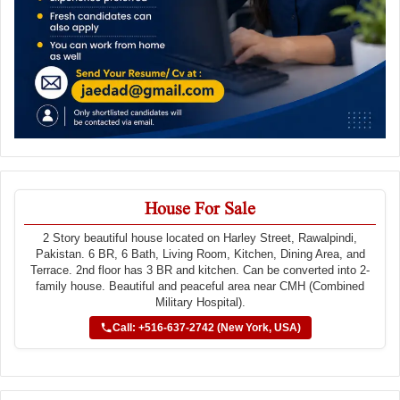
House For Sale
2 Story beautiful house located on Harley Street, Rawalpindi,
Pakistan. 6 BR, 6 Bath, Living Room, Kitchen, Dining Area, and
Terrace. 2nd floor has 3 BR and kitchen. Can be converted into 2-
family house. Beautiful and peaceful area near CMH (Combined
Military Hospital).
Call: +516-637-2742 (New York, USA)