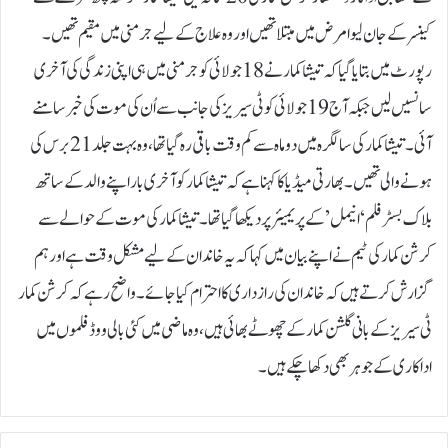
کینسر کے جان لیوا مرض میں مبتلا تھیں اور وہ علاج کے لیے جرمنی میں مقیم تھیں۔
رپورٹ میں بتایا گیا کہ تیشا کمار نے 18 جولائی کو جرمنی میں ہی اپنی زندگی کی آخری
سانسیں لیں جبکہ آج 19 جولائی کو ٹی سیریز کی جانب سے اُن کی موت کی خبر سامنے
آئی۔تیشا کمار کی سالگرہ میں دو ماہ سے کم وقت باقی رہ گیا تھا، وہ بہت جلد 21 برس کی
ہونے والی تھیں۔بھارتی میڈیا کا کہنا ہے کہ تیشا کمار کو آخری بار اپنے والد کے ساتھ
بلاک بسٹر فلم ‘انیمل’ کے پریمیئر پر دیکھا گیا تھا۔تیشا کمار کی موت کے حوالے سے
کرشن کمار کی ٹیم نے اپنے بیان میں کہا کہ یہ خاندان کے لیے مشکل وقت ہے اور ہم
گزارش کرتے ہیں کہ خاندان کی رازداری کا احترام کیا جائے۔واضح رہے کہ کرشن کمار
ٹی سیریز کے بانی گلشن کمار کے چھوٹے بھائی ہیں، وہ ماضی میں کئی بالی ووڈ فلموں میں
اداکاری کے جوہر بھی دکھا چکے ہیں۔