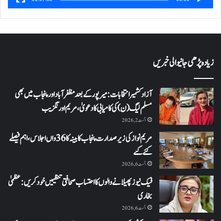
زیادہ پڑھی جانیوالی خبریں
آزاد کشمیر انتخابات: میرپور کے بعد مظفرآباد اور پنجاب میں بھی
مسلم لیگ (ن) کی کامیابی کا دعویٰ، مریم اورنگزیب
اگست 2, 2026
مریم نواز کی زیر صدارت پنجاب کابینہ کا 36واں اجلاس،اہم فیصلے
کئے گئے
اگست 6, 2026
فیک نیوز پھیلانے والوں کا احتساب صحافتی تنظیمیں خود کریں: عظمیٰ
بخاری
اگست 6, 2026