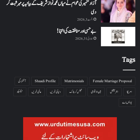
آزاد کشمیر کی عوام نے میاں محمد نواز شریف کے بیانیہ پر مہر ثبت کر
دی
اگست 3, 2026
بے حسی اور منافقت کی انتہا !
جولائی 31, 2026
Tags
Female Marriage Proposal
Matrimonials
Shaadi Profile
آتشزدگی
امریکا
انٹرنیشنل
بین الاقوامی
جھلس کر ہلاک
دنیا کی خبریں
عالمی خبریں
میکسیکو
یو ایس اے