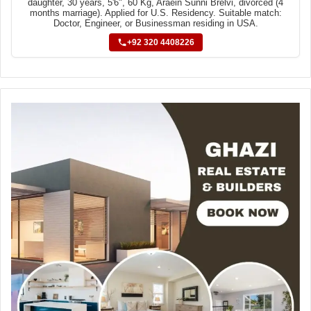
daughter, 30 years, 5'6", 60 Kg, Araein Sunni Brelvi, divorced (4
months marriage). Applied for U.S. Residency. Suitable match:
Doctor, Engineer, or Businessman residing in USA.
+92 320 4408226