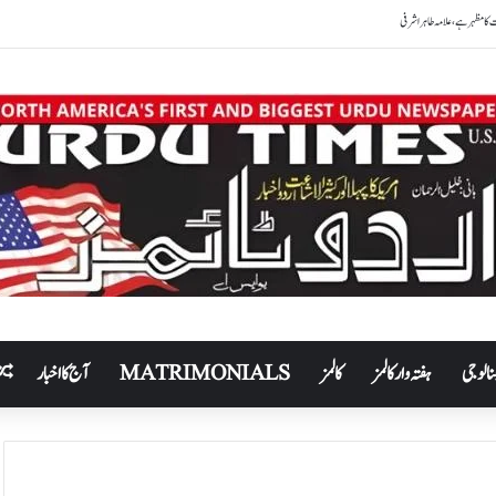
نالوجی
ہفتہ وار کالمز
کالمز
MATRIMONIALS
آج کا اخبار