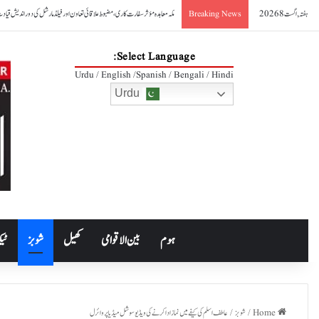
ہفتہ, اگست 8 2026
صدر آصف علی زرداری کا مکہ مشترکہ دفاعی معاہدے کا خیرمقدم
Breaking News
Select Language:
Urdu / English /Spanish / Bengali / Hindi
Urdu
ہوم
بین الاقوامی
کھیل
شوبز
ٹیک
Home
/
شوبز
/
عاطف اسلم کی کیفے میں نماز ادا کرنے کی ویڈیو سوشل میڈیا پر وائرل