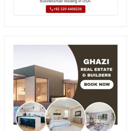
Businessman residing in USA.
+92 320 4408226