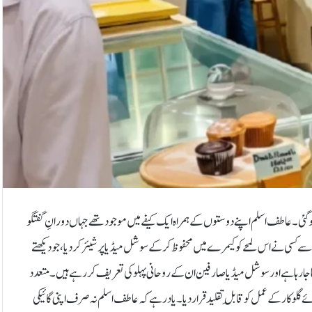
 ہوگئی۔عاطف اسلم اپنے دوستوں کے ہمراہ ایک کیفے میں موجود تھے جہاں دورانِ گفتگو
 سے کسی نے اس لمحے کو کیمرے میں محفوظ کر کے سوشل میڈیا پر شیئر کر دیا، جو دیکھتے
ا رہا ہے اور سوشل میڈیا صارفین ان کے روحانی پہلو کی تعریف کر رہے ہیں۔ متعدد
کار کے عمل کو قابلِ تقلید قرار دیا۔یاد رہے کہ عاطف اسلم نہ صرف اپنی گائیکی