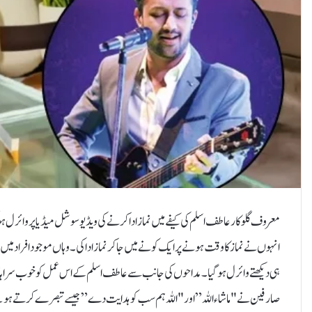
معروف گلوکار عاطف اسلم کی کیفے میں نماز ادا کرنے کی ویڈیو سوشل میڈیا پر وائرل
انہوں نے نماز کا وقت ہونے پر ایک کونے میں جا کر نماز ادا کی۔ وہاں موجود افراد میں
ہی دیکھتے وائرل ہو گیا۔مداحوں کی جانب سے عاطف اسلم کے اس عمل کو خوب سراہا ج
صارفین نے "ماشاءاللہ” اور "اللہ ہم سب کو ہدایت دے” جیسے تبصرے کرتے ہوئے گلو