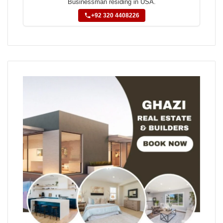
Businessman residing in USA.
+92 320 4408226