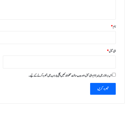
ت
*
ل
نام
*
ای میل
*
اس براؤزر میں میرا نام، ای میل، اور ویب سائٹ محفوظ رکھیں اگلی بار جب میں تبصرہ کرنے کےلیے۔