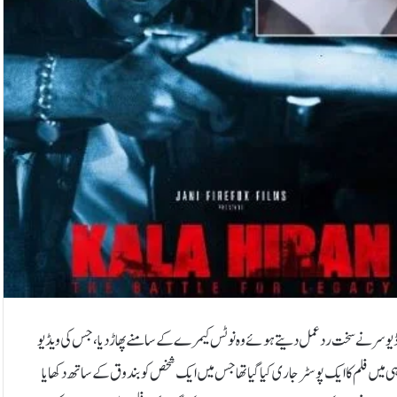
پروڈیوسر نے سخت ردعمل دیتے ہوئے وہ نوٹس کیمرے کے سامنے پھاڑ دیا، جس کی ویڈیو
ں فلم کا ایک پوسٹر جاری کیا گیا تھا جس میں ایک شخص کو بندوق کے ساتھ دکھایا