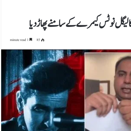
 لیگل نوٹس کیمرے کے سامنے پھاڑ دیا
1 minute read
85