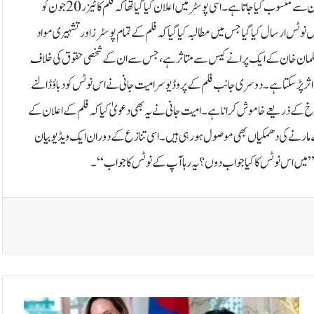
گیا ہے جبکہ اس کے ہاتھ میں پہنا ہوا بریسلٹ بھی اسی طرز کا تھا جو عام طور پر سلمان خان سے منسوب کیا جاتا ہے۔ اسی پوسٹر میں اعلان کیا گیا تھا کہ فلم کا ٹیزر 20 جون کو
س ارسال کیا گیا جس میں مطالبہ کیا گیا کہ فلم کے تمام پوسٹرز اور تشہیری مواد
طور پر سلمان خان کے ایک پرانے کیس سے متاثر ہے، جس سے ان کے شخصی حقوق کی خلاف
اثر پڑ سکتا ہے۔دوسری جانب فلم کے پروڈیوسر امیت جانی نے اس نوٹس کو دباؤ ڈالنے
رسوخ کے ذریعے خاموش کرانا ہے۔امیت جانی نے یہ بھی دعویٰ کیا کہ فلم کے اعلان کے
 مارنے کی دھمکیاں بھی موصول ہو رہی ہیں۔اسی تنازع کے دوران ایک ویڈیو بیان
ہ ’’میں اس نوٹس کا کیا جواب دوں؟ یہ رہا آپ کے نوٹس کا جواب‘‘۔
ا