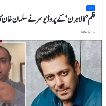
شوبز
فلم ’کالاہرن‘ کے پروڈیوسر نے سلمان خان کا
جون 5, 2026