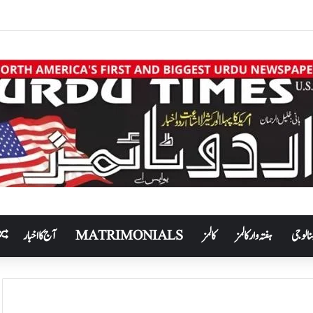
نالوجی
ہفتہ وار کالمز
کالمز
MATRIMONIALS
آج کا اخبار