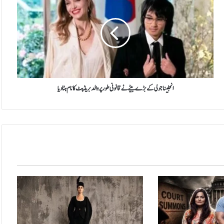
ن
ج
ل
ی
ن
ا
ج
و
ل
انجلینا جولی کے بڑے بیٹے نے قانونی طور پر والد بریڈ پٹ کا نام ہٹا دیا
ی
ک
ے
ب
ڑ
ے
ب
ی
ٹ
ے
ن
ے