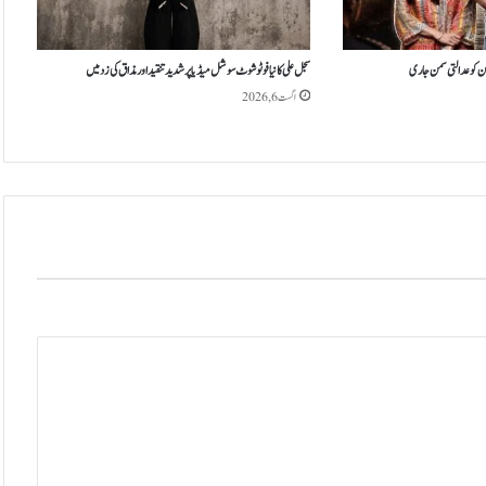
ق
ا
ن
و
ہن کو عدالتی سمن جاری
سجل علی کا نیا فوٹو شوٹ سوشل میڈیا پر شدید تنقید اور مذاق کی زد میں
ن
اگست 6, 2026
ی
ط
و
ر
پ
ر
و
ا
ل
د
ب
ر
ی
ڈ
پ
ٹ
ک