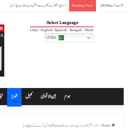
جمعرات, اگست 6 2026
آسٹریلیا: انجینئرز نے نظروں سے اوجھل ہونے والا ڈرون تیار کر لیا
Breaking News
Select Language:
Urdu / English /Spanish / Bengali / Hindi
Urdu
ہوم
بین الاقوامی
کھیل
شوبز
ٹیک
Home
/
شوبز
/
فلم ’کالاہرن‘ کے پروڈیوسر نے سلمان خان کا لیگل نوٹس کیمرے کے سامنے پھاڑ دیا