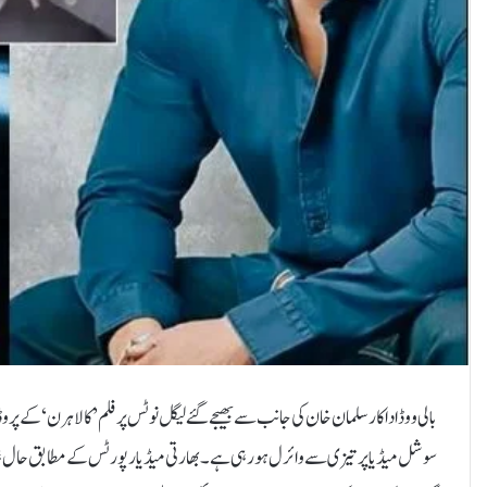
بالی ووڈ اداکار سلمان خان کی جانب سے بھیجے گئے لیگل نوٹس پر فلم ’کالاہرن‘ کے 
سوشل میڈیا پر تیزی سے وائرل ہو رہی ہے۔بھارتی میڈیا رپورٹس کے مطابق حال ہی می