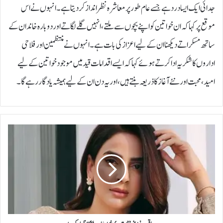
جدائی ایک ایسا درد ہے جسے عام طور پر معاشرہ نظر انداز کر دیتا ہے۔ انہوں نے اس
موقع پر کہا کہ ان خواتین کو اپنے بچوں سے ملتے، انہیں گلے لگاتے اور دوبارہ خاندان کے
ساتھ مسکراتے دیکھنا ان کے لیے اعزاز کی بات ہے۔انہوں نے منتظمین اور فلاحی
اداروں کا شکریہ ادا کرتے ہوئے کہا کہ ایسے اقدامات قید میں موجود خواتین کے لیے
امید، محبت اور نئے آغاز کا ذریعہ بنتے ہیں، اور یہ دن ان کے لیے ہمیشہ یادگار رہے گا۔
ص
ب
ا
ق
م
ر
ن
ے
ا