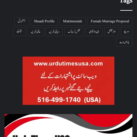
Tags
Female Marriage Proposal
Matrimonials
Shaadi Profile
آتشزدگی
امریکا
انٹرنیشنل
بین الاقوامی
جھلس کر ہلاک
دنیا کی خبریں
عالمی خبریں
میکسیکو
یو ایس اے