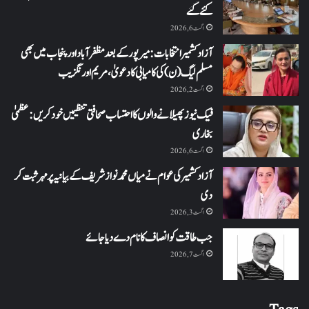
کئے گئے
اگست 6, 2026
آزاد کشمیر انتخابات: میرپور کے بعد مظفرآباد اور پنجاب میں بھی
مسلم لیگ (ن) کی کامیابی کا دعویٰ، مریم اورنگزیب
اگست 2, 2026
فیک نیوز پھیلانے والوں کا احتساب صحافتی تنظیمیں خود کریں: عظمیٰ
بخاری
اگست 6, 2026
آزاد کشمیر کی عوام نے میاں محمد نواز شریف کے بیانیہ پر مہر ثبت کر
دی
اگست 3, 2026
جب طاقت کو انصاف کا نام دے دیا جائے
اگست 7, 2026