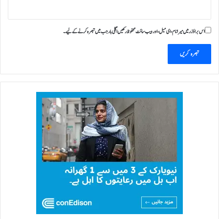
اس براؤزر میں میرا نام، ای میل، اور ویب سائٹ محفوظ رکھیں اگلی بار جب میں تبصرہ کرنے کےلیے۔