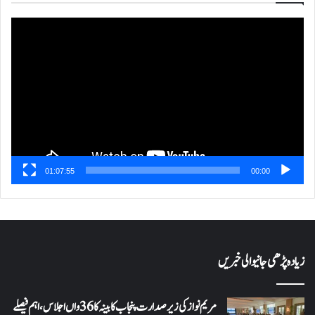
ویڈیو
پلیئر
01:07:55
00:00
زیادہ پڑھی جانیوالی خبریں
مریم نواز کی زیر صدارت پنجاب کابینہ کا 36واں اجلاس،اہم فیصلے