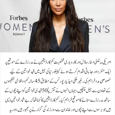
امریکی ریئلٹی اسٹار، ماڈل اور کاروباری شخصیت کِم کارڈیشین نے مدرز ڈے کے موقع پر
ایک منفرد اور جذباتی اقدام کرتے ہوئے کیلیفورنیا کی جیل میں قید خواتین کے لیے
خصوصی مدد فراہم کی۔غیر ملکی میڈیا رپورٹس کے مطابق 45 سالہ کِم دو فلاحی تنظیموں
کے تعاون سے جیل پہنچیں، جہاں انہوں نے تقریباً 50 قیدی خواتین کو اپنے بچوں کے
ساتھ مدرز ڈے منانے کا موقع فراہم کیا۔کِم کارڈیشین کا کہنا تھا کہ بے شمار خواتین ایسی
ہیں جو برسوں سے اپنے بچوں اور خاندان سے دور زندگی گزارنے پر مجبور ہیں، اور یہ