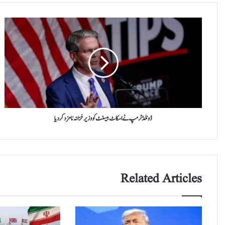
ڈونلڈ
ٹرمپ
نے
اسکاٹ
بیسنٹ
کو
وزیرخزانہ
نامزد
کردیا
ڈونلڈ ٹرمپ نے اسکاٹ بیسنٹ کو وزیرخزانہ نامزد کردیا
Related Articles