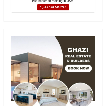
Businessman residing in USA.
+92 320 4408226