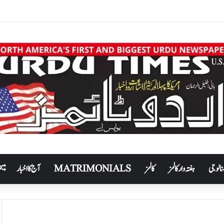
نالوجی
ہفتہ وار کالمز
کالمز
MATRIMONIALS
آج کا اخبار