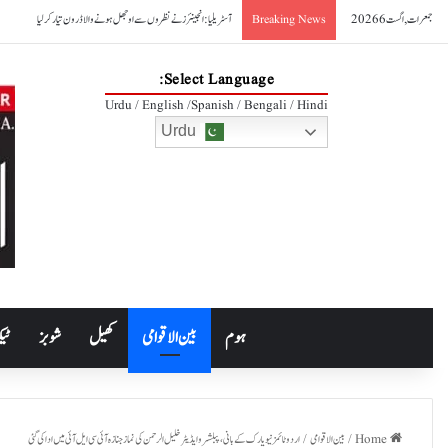
جمعرات, اگست 6 2026
آسٹریلیا: انجینئرز نے نظروں سے اوجھل ہونے والا ڈرون تیار کر لیا
Breaking News
Select Language:
Urdu / English /Spanish / Bengali / Hindi
Urdu
ہوم
بین الاقوامی
کھیل
شوبز
ٹیک
Home
/
بین الاقوامی
/
اردو ٹائمز نیویارک کے بانی،پبلشر و ایڈیٹرخلیل الرحمن کی نماز جنازہ آئی سی ایل آئی میں ادا کی گئی