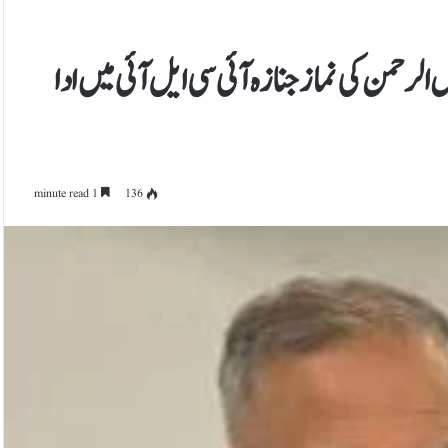
الرحمن کی نماز جنازہ آئی سی ایل آئی میں ادا
1 minute read
136