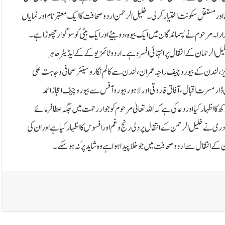
 سے امریکہ منتقل ہوئے اور مستقل سکونت اختیار کرلی۔خلیل الرحمن اردو صحافت کا ایک معتبر نام اور نمایاں
۔مرحوم نے پسماندگان میں ایک بیوہ،دو بیٹے اور ایک بیٹی کو سوگوار چھوڑا ہے۔
لیل الرحمان کے انتقال پر انتہائی افسردہے۔اردو ٹائمز یوکے کے ایڈیٹر طاہر
لندن کے بیوروچیف راجہ عمران،لندن سے کالم نگارو سینئر صحافی وجاہت علی
ل ڈارمسرت اقبال،آفاق فاروقی اور لاہور بیورو آفس سے بیوروچیف اعجاز احمد
ہار کیااور دعاکی ہے کہ اللہ تعالیٰ مرحوم کوجوار رحمت میں جگہ عطافرمائے
دری نے خلیل الرحمن کے انتقال پر دلی رنج و غم اور افسوس کا اظہار کیا ہے اور ان کی
کے انتقال سے اردو صحافت میں جو خلا پیدا ہوا ہے وہ شاید پرُ نہ ہوسکے۔