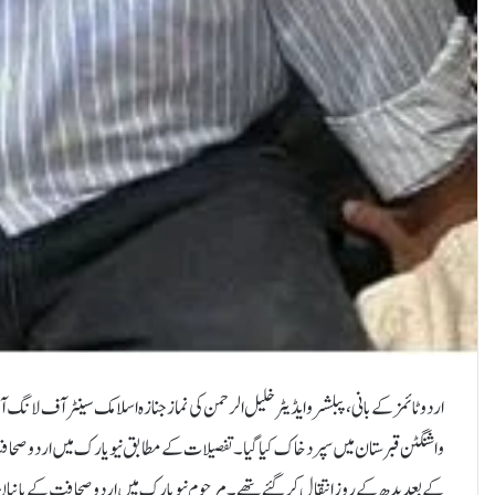
اردو ٹائمز کے بانی ،پبلشر و ایڈیٹر خلیل الرحمن کی نماز جنازہ اسلامک سینٹر آف لانگ آئ
واشنگٹن قبرستان میں سپرد خاک کیا گیا۔ تفصیلات کے مطابق نیویارک میں اردو صحافت
کے بعد بدھ کے روز انتقال کر گئے تھے ۔مرحوم نیویارک میں اردو صحافت کے بان