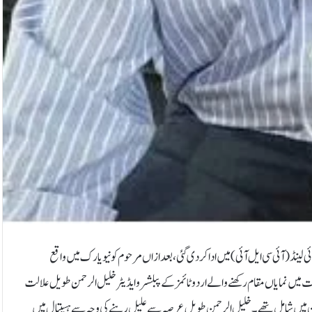
ی لینڈ (آئی سی ایل آئی ) میں ادا کردی گئی ،بعد ازاں مرحوم کو نیویارک میں واقع
 میں نمایاں مقام رکھنے والے اردو ٹائمز کے پبلشر و ایڈیٹر خلیل الرحمن طویل علالت
یان میں شامل تھے۔خلیل الرحمن طویل عرصہ سے علیل رہنے کی وجہ سے ہسپتال میں