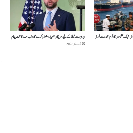
لمی شپنگ تنظیموں کا اقوام متحدہ سے فوری
ایران سے نمٹنے کے لیے امریکا ہر ہتھیار استعمال کرے گا، نائب صدر کا سخت پیغام
اگست 6, 2026