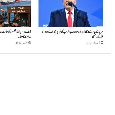
امریکا کے پاس اسلحے کا کافی ذخیرہ موجود ہے، ٹرمپ کی خبریں پھیلانے والوں کو
آبنائے ہرمز پر ٹول ٹیکس کی مخالفت، عا
جیل کی دھمکی
مداخلت کا مطالبہ
اگست 6, 2026
اگست 6, 2026