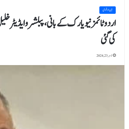
بین الاقوامی
اردو ٹائمز نیویارک کے بانی،پبلشر و ایڈیٹرخلیل 
کی گئی
نومبر 23, 2024