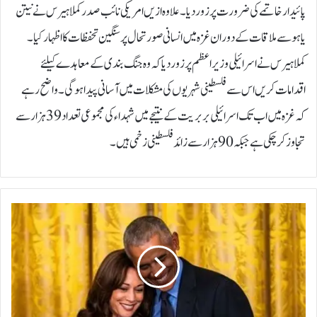
پائیدار خاتمے کی ضرورت پر زور دیا۔علاوہ ازیں امریکی نائب صدر کملا ہیرس نے نیتن
یاہو سے ملاقات کے دوران غزہ میں انسانی صورتحال پر سنگین تحفظات کا اظہار کیا۔
کملاہیرس نے اسرائیلی وزیر اعظم پر زور دیا کہ وہ جنگ بندی کے معاہدے کیلئے
اقدامات کریں اس سے فلسطینی شہریوں کی مشکلات میں آسانی پیدا ہوگی۔واضح رہے
کہ غزہ میں اب تک اسرائیلی بربریت کے نتیجے میں شہداء کی مجموعی تعداد 39 ہزار سے
تجاوز کرچکی ہے جبکہ 90 ہزار سے زائد فلسطینی زخمی ہیں۔
ب
ا
ر
ا
ک
ا
و
ب