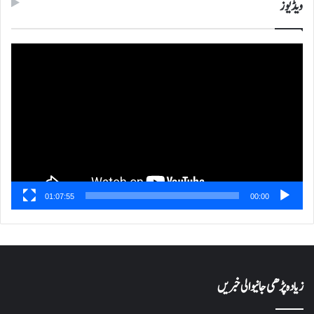
ویڈیوز
ویڈیو
پلیئر
01:07:55
00:00
زیادہ پڑھی جانیوالی خبریں