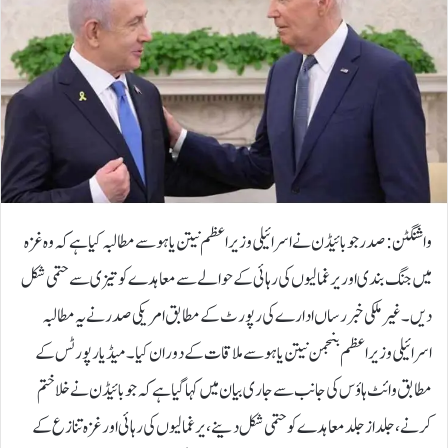
واشنگٹن :صدر جو بائیڈن نے اسرائیلی وزیر اعظم نیتن یاہو سے مطالبہ کیا ہے کہ وہ غزہ
میں جنگ بندی اور یرغمالیوں کی رہائی کے حوالے سے معاہدے کو تیزی سے حتمی شکل
دیں۔غیر ملکی خبر رساں ادارے کی رپورٹ کے مطابق امریکی صدر نے یہ مطالبہ
اسرائیلی وزیراعظم بنجمن نیتن یاہو سے ملاقات کے دوران کیا۔میڈیا رپورٹس کے
مطابق وائٹ ہاؤس کی جانب سے جاری بیان میں کہا گیا ہے کہ جوبائیڈن نے خلا ختم
کرنے، جلد از جلد معاہدے کو حتمی شکل دینے، یرغمالیوں کی رہائی اور غزہ تنازع کے