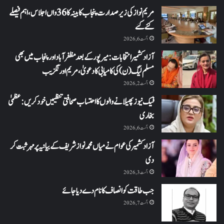
مریم نواز کی زیر صدارت پنجاب کابینہ کا 36واں اجلاس،اہم فیصلے
کئے گئے
اگست 6, 2026
آزاد کشمیر انتخابات: میرپور کے بعد مظفرآباد اور پنجاب میں بھی
مسلم لیگ (ن) کی کامیابی کا دعویٰ، مریم اورنگزیب
اگست 2, 2026
فیک نیوز پھیلانے والوں کا احتساب صحافتی تنظیمیں خود کریں: عظمیٰ
بخاری
اگست 6, 2026
آزاد کشمیر کی عوام نے میاں محمد نواز شریف کے بیانیہ پر مہر ثبت کر
دی
اگست 3, 2026
جب طاقت کو انصاف کا نام دے دیا جائے
اگست 7, 2026