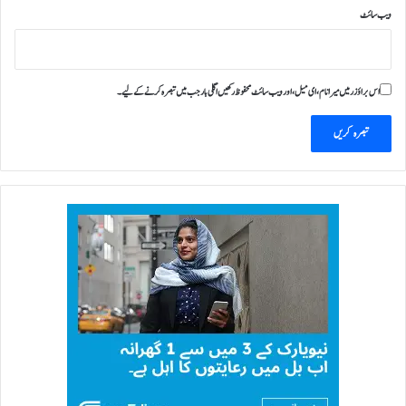
ویب‌ سائٹ
اس براؤزر میں میرا نام، ای میل، اور ویب سائٹ محفوظ رکھیں اگلی بار جب میں تبصرہ کرنے کےلیے۔