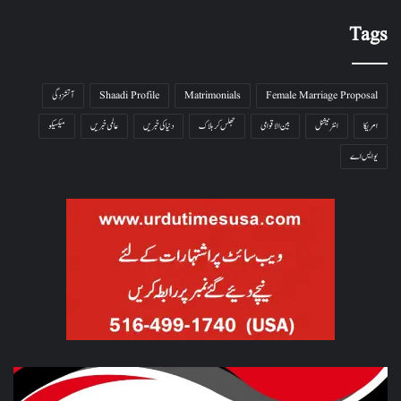
Tags
Female Marriage Proposal
Matrimonials
Shaadi Profile
آتشزدگی
امریکا
انٹرنیشنل
بین الاقوامی
جھلس کر ہلاک
دنیا کی خبریں
عالمی خبریں
میکسیکو
یو ایس اے