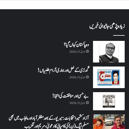
زیادہ پڑھی جانیوالی خبریں
وہ پاکستان کہاں گیا؟
جولائی 31, 2026
گُدڑی کے لعل اور ہماری آرام طلبیاں!
جولائی 31, 2026
بے حسی اور منافقت کی انتہا !
جولائی 31, 2026
آزاد کشمیر انتخابات: میرپور کے بعد مظفرآباد اور پنجاب میں بھی
مسلم لیگ (ن) کی کامیابی کا دعویٰ، مریم اورنگزیب