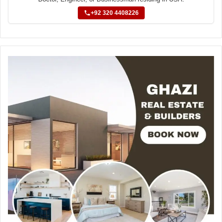
+92 320 4408226