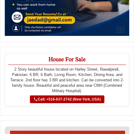
House For Sale
2 Story beautiful house located on Harley Street, Rawalpindi,
Pakistan. 6 BR, 6 Bath, Living Room, Kitchen, Dining Area, and
Terrace. 2nd floor has 3 BR and kitchen. Can be converted into 2-
family house. Beautiful and peaceful area near CMH (Combined
Military Hospital).
Call: +516-637-2742 (New York, USA)