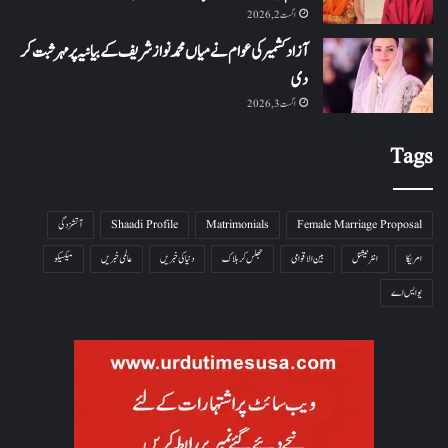
اگست 2, 2026
آزاد کشمیر کی عوام نے میاں محمد نواز شریف کے بیانیہ پر مہر ثبت کر
دی
اگست 3, 2026
Tags
Female Marriage Proposal
Matrimonials
Shaadi Profile
آتشزدگی
امریکا
انٹرنیشنل
بین الاقوامی
جھلس کر ہلاک
دنیا کی خبریں
عالمی خبریں
میکسیکو
یو ایس اے