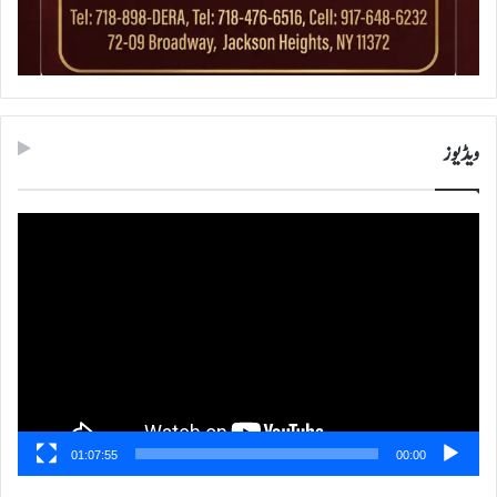
ویڈیوز
ویڈیو
پلیئر
01:07:55
00:00