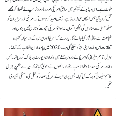
ملوث ہے۔اس ویڈیو کے کیپشن میں سابق امریکی صدر ڈونلڈ ٹرمپ نے لکھا اگر مجھے
قتل کر دیا گیا جس امکان ہمیشہ رہتا ہے، تو میں امید کرتا ہوں کہ امریکی فورسز ایران کو
صفحہ ہستی سے مٹا دیں گی لیکن اگر ایسا نہ ہوا تو امریکی قیادت کو تاریخ میں بزدل اور
شجاعت سے خالی شمار کیا جائے گا۔یاد رہے کہ امریکا اور ایران کے درمیان کشیدہ
تعلقات اُس وقت اپنی انتہا کو پہنچ گئی جب 2020 میں پاسداران انقلاب کے کمانڈر
جنرل قاسم سلیمانی کو امریکا نے ڈرون حملے میں بغداد ایئرپورٹ پر ہلاک کردیا تھا۔اُس
وقت امریکی صدر ڈونلڈ ٹرمپ تھے اور انھوں نے دعویٰ کیا تھا کہ میرے حکم پر جنرل
قاسم سلیمانی کو ہلاک کیا گیا۔ جس پر ایران نے امریکی صدر کو قتل کی دھمکی بھی دی
تھی۔
ا