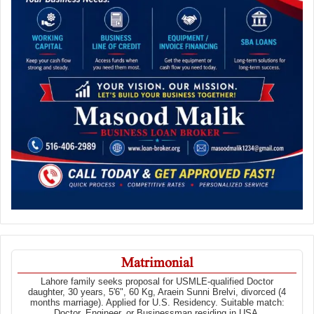
Matrimonial
Lahore family seeks proposal for USMLE-qualified Doctor
daughter, 30 years, 5'6", 60 Kg, Araein Sunni Brelvi, divorced (4
months marriage). Applied for U.S. Residency. Suitable match:
Doctor, Engineer, or Businessman residing in USA.