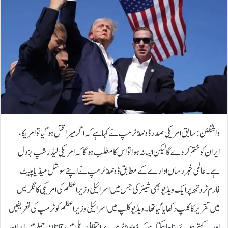
واشنگٹن: سابق امریکی صدر ڈونلڈ ٹرمپ نے کہا ہے کہ اگر میرا قتل ہوگیا تو امریکا،
ایران کو ختم کردے گا لیکن ایسا نہ ہوا تو اس کا مطلب ہوگا کہ امریکی لیڈرشپ بزدل
ہے۔عالمی خبر رساں ادارے کے مطابق ڈونلڈ ٹرمپ نے اپنے سوشل میڈیا پلیٹ
فارم ٹروتھ پر ایک ویڈیو بھی شیئر کی جس میں اسرائیلی وزیراعظم کی امریکی کانگریس
میں تقریر کا کلپ دکھایا گیا تھا۔ویڈیو کلپ میں اسرائیلی وزیراعظم کو ٹرمپ کی تعریفیں
اور یہ کہتے ہوئے سنا جاسکتا ہے کہ ڈونلڈ ٹرمپ پر انتخابی ریلی میں قاتلانہ حملے میں ایران