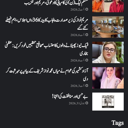
مسلم لیگ (ن) کی کامیابی کا دعویٰ، مریم اورنگزیب
اگست 2, 2026
مریم نواز کی زیر صدارت پنجاب کابینہ کا 36واں اجلاس،اہم فیصلے
کئے گئے
اگست 6, 2026
فیک نیوز پھیلانے والوں کا احتساب صحافتی تنظیمیں خود کریں: عظمیٰ
بخاری
اگست 6, 2026
آزاد کشمیر کی عوام نے میاں محمد نواز شریف کے بیانیہ پر مہر ثبت کر
دی
اگست 3, 2026
بے حسی اور منافقت کی انتہا !
جولائی 31, 2026
Tags