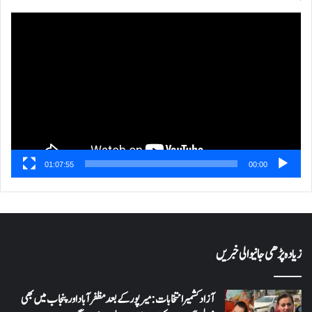
ویڈیو
پلیئر
01:07:55
00:00
زیادہ پڑھی جانیوالی خبریں
آزاد کشمیر انتخابات: میرپور کے بعد مظفرآباد اور پنجاب میں بھی