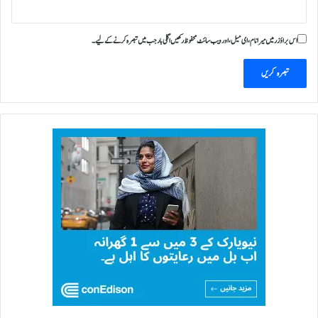
ت
اس براؤزر میں میرا نام، ای میل، اور ویب سائٹ محفوظ رکھیں اگلی بار جب میں تبصرہ کرنے کےلیے۔