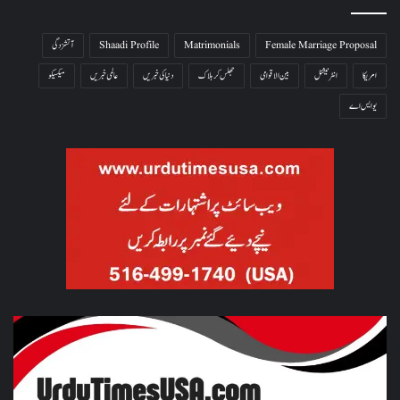
Female Marriage Proposal
Matrimonials
Shaadi Profile
آتشزدگی
امریکا
انٹرنیشنل
بین الاقوامی
جھلس کر ہلاک
دنیا کی خبریں
عالمی خبریں
میکسیکو
یو ایس اے