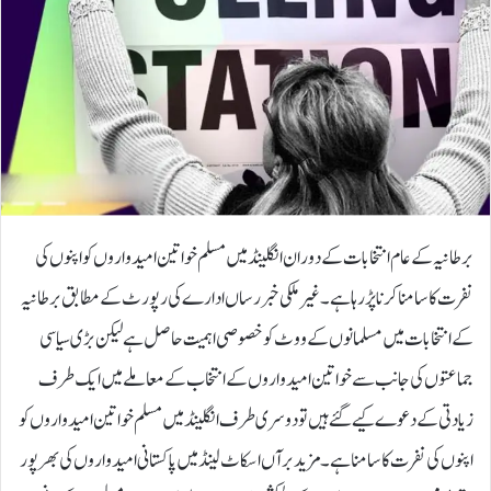
برطانیہ کے عام انتخابات کے دوران انگلینڈ میں مسلم خواتین امیدواروں کو اپنوں کی
نفرت کاسامنا کرنا پڑ رہا ہے۔غیر ملکی خبر رساں ادارے کی رپورٹ کے مطابق برطانیہ
کے انتخابات میں مسلمانوں کے ووٹ کو خصوصی اہمیت حاصل ہے لیکن بڑی سیاسی
جماعتوں کی جانب سے خواتین امیدواروں کے انتخاب کے معاملے میں ایک طرف
زیادتی کے دعوے کیے گئے ہیں تو دوسری طرف انگلینڈ میں مسلم خواتین امیدواروں کو
اپنوں کی نفرت کا سامنا ہے۔ مزید برآں اسکاٹ لینڈ میں پاکستانی امیدواروں کی بھرپور