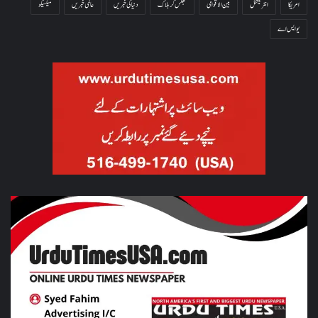
امریکا
انٹرنیشنل
بین الاقوامی
جھلس کر ہلاک
دنیا کی خبریں
عالمی خبریں
میکسیکو
یو ایس اے