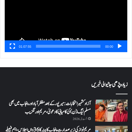
01:07:55
00:00
زیادہ پڑھی جانیوالی خبریں
آزاد کشمیر انتخابات: میرپور کے بعد مظفرآباد اور پنجاب میں بھی
مسلم لیگ (ن) کی کامیابی کا دعویٰ، مریم اورنگزیب
اگست 2, 2026
مریم نواز کی زیر صدارت پنجاب کابینہ کا 36واں اجلاس،اہم فیصلے