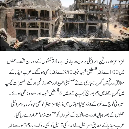
غزہ: غزہ اور رفح پر اسرائیلی بربریت جاری ہے، 24 گھنٹوں کے دوران مختلف حملوں
میں 100 سے زائد فلسطینی شہید جبکہ 350 سے زائد زخمی ہو گئے۔عرب میڈیا کے
مطابق رفح میں گھر پر بمباری سے 2 فلسطینی شہید اور متعدد زخمی ہو گئے، نصیرات کیمپ
میں گھر پر حملے میں 5 ، بوریج کیمپ پر حملے میں 6 فلسطینی شہید اور متعدد زخمی ہوئے۔
صیہونی فوج نے غزہ کے انڈونیشیا ہسپتال میں ڈائیلاسز سینٹر کو بھی تباہ کر دیا، اسرائیلی
حملوں کے بعد جبالیہ اور بیت حانون کے شہروں کو ’’آفت زدہ ‘‘ قرار دے دیا گیا۔
عرب میڈیا کے مطابق اسرائیل نے امداد کی ترسیل کو بھی روک دیا، 35 سو سے زائد