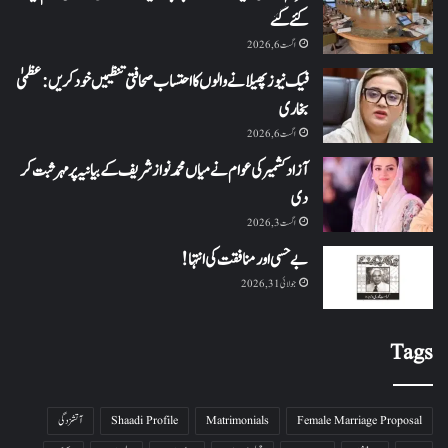
کئے گئے
اگست 6, 2026
فیک نیوز پھیلانے والوں کا احتساب صحافتی تنظیمیں خود کریں: عظمیٰ
بخاری
اگست 6, 2026
آزاد کشمیر کی عوام نے میاں محمد نواز شریف کے بیانیہ پر مہر ثبت کر
دی
اگست 3, 2026
بے حسی اور منافقت کی انتہا !
جولائی 31, 2026
Tags
Female Marriage Proposal
Matrimonials
Shaadi Profile
آتشزدگی