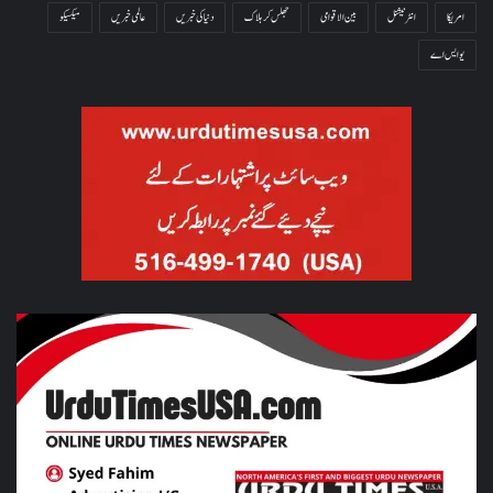
امریکا
انٹرنیشنل
بین الاقوامی
جھلس کر ہلاک
دنیا کی خبریں
عالمی خبریں
میکسیکو
یو ایس اے