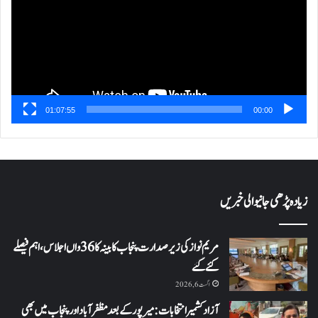
01:07:55
00:00
زیادہ پڑھی جانیوالی خبریں
مریم نواز کی زیر صدارت پنجاب کابینہ کا 36واں اجلاس،اہم فیصلے
کئے گئے
اگست 6, 2026
آزاد کشمیر انتخابات: میرپور کے بعد مظفرآباد اور پنجاب میں بھی