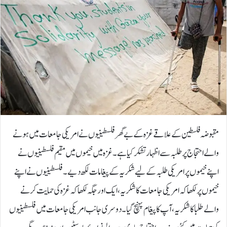
مقبوضہ فلسطین کے علاقے غزہ کے بےگھر فلسطینیوں نے امریکی جامعات میں ہونے
والے احتجاج پر طلبہ سے اظہار تشکر کیا ہے۔غزہ میں خیموں میں مقیم فلسطینیوں نے
اپنے خیموں پر امریکی طلبہ کے لیے شکریہ کے پیغامات لکھ دیے۔فلسطینیوں نے اپنے
خیموں پر لکھا کہ امریکی جامعات کا شکریہ، ایک اور جگہ لکھا کہ غزہ کی حمایت کرنے
والے طلبا کا شکریہ، آپ کا پیغام پہنچ گیا۔دوسری جانب امریکی جامعات میں فلسطینیوں