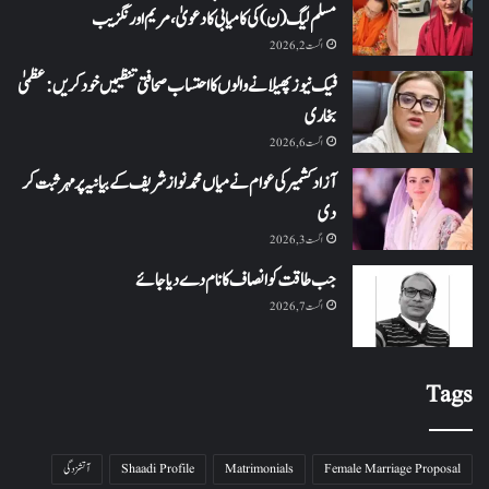
مسلم لیگ (ن) کی کامیابی کا دعویٰ، مریم اورنگزیب
اگست 2, 2026
فیک نیوز پھیلانے والوں کا احتساب صحافتی تنظیمیں خود کریں: عظمیٰ
بخاری
اگست 6, 2026
آزاد کشمیر کی عوام نے میاں محمد نواز شریف کے بیانیہ پر مہر ثبت کر
دی
اگست 3, 2026
جب طاقت کو انصاف کا نام دے دیا جائے
اگست 7, 2026
Tags
Female Marriage Proposal
Matrimonials
Shaadi Profile
آتشزدگی