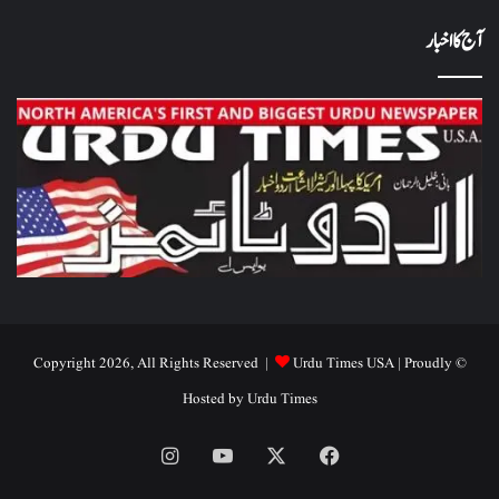
آج کا اخبار
Urdu Times USA
| Proudly
© Copyright 2026, All Rights Reserved |
Hosted by
Urdu Times
Instagram
YouTube
Facebook
X