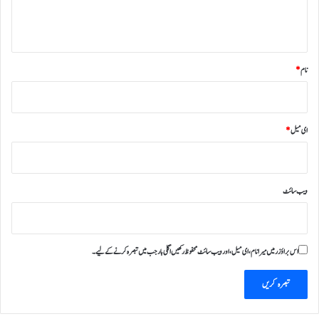
ہ
*
نام
*
ای میل
*
ویب‌ سائٹ
اس براؤزر میں میرا نام، ای میل، اور ویب سائٹ محفوظ رکھیں اگلی بار جب میں تبصرہ کرنے کےلیے۔