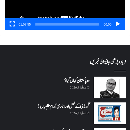
01:07:55
00:00
زیادہ پڑھی جانیوالی خبریں
وہ پاکستان کہاں گیا؟
جولائی 31, 2026
گُدڑی کے لعل اور ہماری آرام طلبیاں!
جولائی 31, 2026