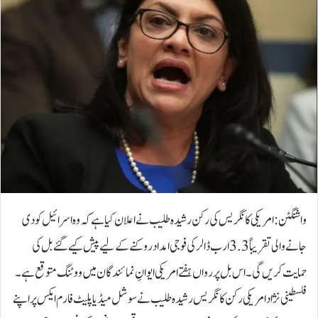
واشنگٹن: امریکی کانگریس کی رکن رشیدہ طلیب نے اعلان کیا ہے کہ وہ اسرائیل کو دی
جانے والی تقریباً 3.3 ارب ڈالر کی فوجی امداد روکنے کے لیے پیش کیے گئے بل کی
حمایت کریں گی۔ اس بل پر رواں ہفتے امریکی ایوانِ نمائندگان میں ووٹنگ متوقع ہے۔
فلسطینی نژاد امریکی رکن کانگریس رشیدہ طلیب نے سوشل میڈیا پلیٹ فارم ایکس پر اپنے