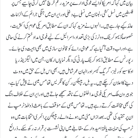
بیان میں کہا کہ امریکا کو ایسے فوجی ادارے پر مزید رقم خرچ نہیں کرنی چاہیے جس پر
فلسطین میں نسل کشی، لبنان میں نسلی بے دخلی اور ایران میں جنگی جرائم کے الزامات
عائد کیے جا رہے ہیں۔انہوں نے مزید کہا کہ ان کے مطابق امریکی عوام کی اکثریت،
خصوصاً ڈیموکریٹک ووٹرز کی بڑی تعداد، اسرائیل کے لیے فوجی امداد ختم کرنے کی حامی
ہے، اور اب وقت آ گیا ہے کہ عوامی رائے کو قانون سازی میں بھی اہمیت دی جائے۔
رپورٹس کے مطابق ڈیموکریٹک پارٹی کی دیگر نمایاں ارکان، جن میں الیگزینڈریا
اوکاسیو کورٹیز، گریگ کیسر اور الہان عمر شامل ہیں، بھی اس بل کے حق میں ووٹ
دینے کا اعلان کر چکے ہیں۔یہ بل ریپبلکن رکن کانگریس تھامس میسی نے پیش کیا ہے،
جو بیرون ملک امریکی فوجی مداخلتوں کے ناقد سمجھے جاتے ہیں اور ایران کے خلاف جنگ
کی بھی مخالفت کرتے رہے ہیں۔تھامس میسی کے مؤقف کے باعث ڈونلڈ ٹرمپ نے
ان پر تنقید کی تھی۔ بعد ازاں مئی میں ہونے والے ریپبلکن پرائمری انتخابات میں وہ
ٹرمپ کی حمایت یافتہ امیدوار کے مقابلے میں اپنی نشست برقرار نہ رکھ سکے۔ ذرائع