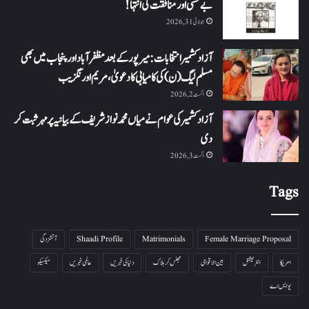
بے حسی اور منافقت کی انتہا !
جولائی 31, 2026
آزاد کشمیر انتخابات: میرپور کے بعد مظفرآباد اور پنجاب میں بھی
مسلم لیگ (ن) کی کامیابی کا دعویٰ، مریم اورنگزیب
اگست 2, 2026
آزاد کشمیر کی عوام نے میاں محمد نواز شریف کے بیانیہ پر مہر ثبت کر
دی
اگست 3, 2026
Tags
Female Marriage Proposal
Matrimonials
Shaadi Profile
آتشزدگی
امریکا
انٹرنیشنل
بین الاقوامی
جھلس کر ہلاک
دنیا کی خبریں
عالمی خبریں
میکسیکو
یو ایس اے