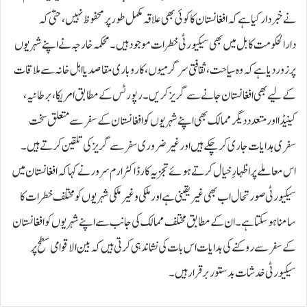
نے خبردار کیا ہے کہ افغانستان کا کوئی بھی علاقہ مکمل طور پر محفوظ نہیں، حتیٰ کہ
دارالحکومت کابل میں بھی سیکیورٹی خطرات موجود ہیں۔محکمہ خارجہ نے اپنے شہریوں
پر زور دیا ہے کہ وہ سیاحت، ثقافتی سرگرمیوں، کاروباری مقاصد یا اہل خانہ سے ملاقات
کے لیے بھی افغانستان جانے سے گریز کریں۔رپورٹس کے مطابق امریکا، برطانیہ،
کینیڈا اور متعدد دیگر ممالک بھی اپنے شہریوں کو افغانستان کے سفر سے متعلق سخت
سفری ہدایات جاری کر چکے ہیں اور غیر ضروری سفر سے گریز کی تلقین کرتے ہیں۔
اس معاملے پر اظہارِ خیال کرتے ہوئے تجزیہ کار ڈاکٹر ارم سرور نے کہا کہ افغانستان میں
سیکیورٹی صورتحال اب بھی غیر یقینی ہے اور ملکی و غیر ملکی شہریوں کو مختلف خطرات کا
سامنا ہو سکتا ہے۔ ان کے مطابق مختلف ممالک کی جانب سے اپنے شہریوں کو افغانستان
کے سفر سے روکنے کی ہدایات اس بات کی نشاندہی کرتی ہیں کہ بین الاقوامی سطح پر
سیکیورٹی خدشات بدستور برقرار ہیں۔