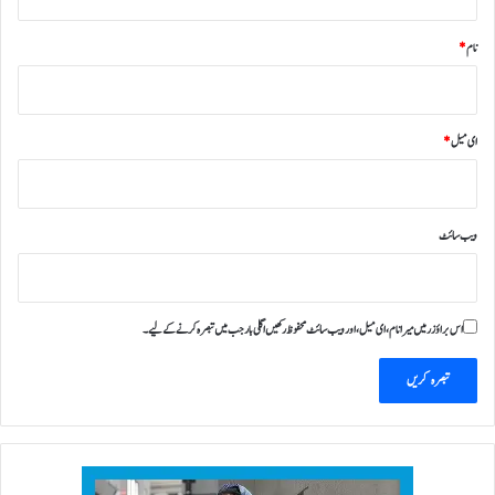
نام
*
ای میل
*
ویب‌ سائٹ
اس براؤزر میں میرا نام، ای میل، اور ویب سائٹ محفوظ رکھیں اگلی بار جب میں تبصرہ کرنے کےلیے۔