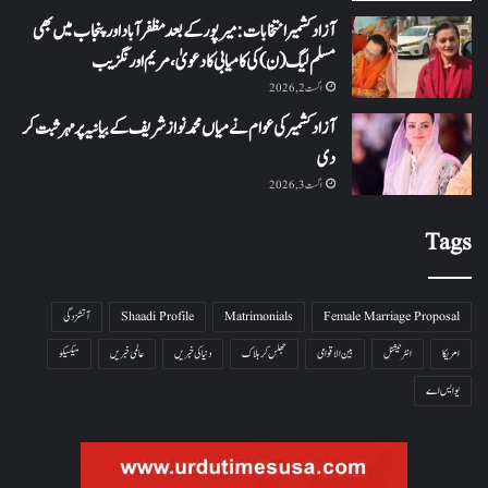
آزاد کشمیر انتخابات: میرپور کے بعد مظفرآباد اور پنجاب میں بھی
مسلم لیگ (ن) کی کامیابی کا دعویٰ، مریم اورنگزیب
اگست 2, 2026
آزاد کشمیر کی عوام نے میاں محمد نواز شریف کے بیانیہ پر مہر ثبت کر
دی
اگست 3, 2026
Tags
Female Marriage Proposal
Matrimonials
Shaadi Profile
آتشزدگی
امریکا
انٹرنیشنل
بین الاقوامی
جھلس کر ہلاک
دنیا کی خبریں
عالمی خبریں
میکسیکو
یو ایس اے