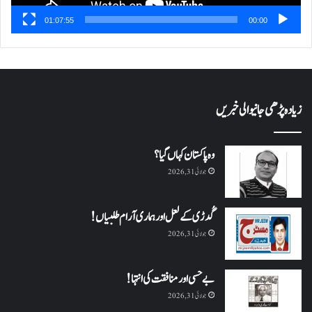
01:07:55
00:00
زیادہ پڑھی جانیوالی خبریں
وہ پاکستان کہاں گیا؟
جولائی 31, 2026
گُدڑی کے لعل اور ہماری آرام طلبیاں!
جولائی 31, 2026
بے حسی اور منافقت کی انتہا !
جولائی 31, 2026