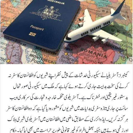
کینبرا: آسٹریلیا نے سیکیورٹی خدشات کے پیش نظر اپنے شہریوں کو افغانستان کا سفر نہ
کرنے کی سخت ہدایت جاری کرتے ہوئے کہا ہے کہ ملک میں سیکیورٹی صورتحال
بدستور غیر یقینی اور خطرناک ہے۔آسٹریلوی محکمہ خارجہ و تجارت کی سرکاری ویب
سائٹ پر جاری تازہ سفری ہدایات میں شہریوں کو مشورہ دیا گیا ہے کہ وہ افغانستان کا سفر
ہرگز نہ کریں۔ایڈوائزری کے مطابق ماضی میں افغانستان میں آسٹریلوی شہری ہلاک
اور زخمی ہوئے ہیں جبکہ بعض افراد کو غیر قانونی طور پر حراست میں بھی لیا گیا۔ حکام