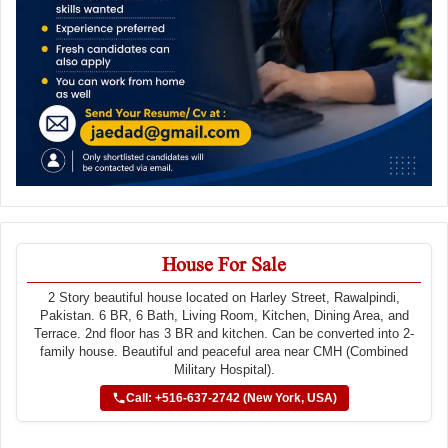
House For Sale
2 Story beautiful house located on Harley Street, Rawalpindi,
Pakistan. 6 BR, 6 Bath, Living Room, Kitchen, Dining Area, and
Terrace. 2nd floor has 3 BR and kitchen. Can be converted into 2-
family house. Beautiful and peaceful area near CMH (Combined
Military Hospital).
Call: +516-637-2742 (New York, USA)